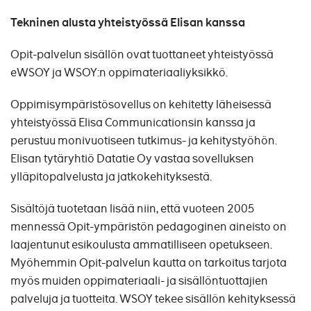
Tekninen alusta yhteistyössä Elisan kanssa
Opit-palvelun sisällön ovat tuottaneet yhteistyössä
eWSOY ja WSOY:n oppimateriaaliyksikkö.
Oppimisympäristösovellus on kehitetty läheisessä
yhteistyössä Elisa Communicationsin kanssa ja
perustuu monivuotiseen tutkimus- ja kehitystyöhön.
Elisan tytäryhtiö Datatie Oy vastaa sovelluksen
ylläpitopalvelusta ja jatkokehityksestä.
Sisältöjä tuotetaan lisää niin, että vuoteen 2005
mennessä Opit-ympäristön pedagoginen aineisto on
laajentunut esikoulusta ammatilliseen opetukseen.
Myöhemmin Opit-palvelun kautta on tarkoitus tarjota
myös muiden oppimateriaali- ja sisällöntuottajien
palveluja ja tuotteita. WSOY tekee sisällön kehityksessä