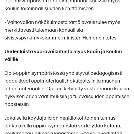
oppimisympäristöt tarjoavat mahdollisuuksia myös
koulun toiminnallisuuden kehittämiseen.
- Valtiovallan näkökulmasta tämä avaus tulee myös
merkittävästi tukemaan kansallisia
sivistyspyrkimyksiämme, ministeri Heinonen totesi.
Uudenlaista vuorovaikutusta myös kodin ja koulun
välille
Opit-oppimisympäristössä yhdistyvät pedagogisesti
laadukkaat oppimateriaalit hakuteoksiin ja muuhun
lähdemateriaaliin. Opit on kehitetty vastaamaan koulun
nykyisen arjen vaatimuksiin ja tulevaisuuden oppimisen
haasteisiin.
Jokaisella käyttäjällä on henkilökohtainen tunnus,
jonka avulla oppimisympäristöä voi käyttää kotona,
koulussa tai vaikkapa kirjastossa. Sitä voi hyödyntää