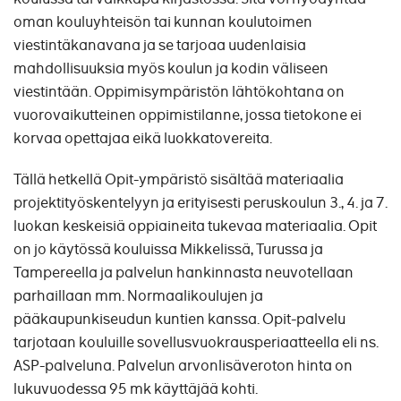
oman kouluyhteisön tai kunnan koulutoimen
viestintäkanavana ja se tarjoaa uudenlaisia
mahdollisuuksia myös koulun ja kodin väliseen
viestintään. Oppimisympäristön lähtökohtana on
vuorovaikutteinen oppimistilanne, jossa tietokone ei
korvaa opettajaa eikä luokkatovereita.
Tällä hetkellä Opit-ympäristö sisältää materiaalia
projektityöskentelyyn ja erityisesti peruskoulun 3., 4. ja 7.
luokan keskeisiä oppiaineita tukevaa materiaalia. Opit
on jo käytössä kouluissa Mikkelissä, Turussa ja
Tampereella ja palvelun hankinnasta neuvotellaan
parhaillaan mm. Normaalikoulujen ja
pääkaupunkiseudun kuntien kanssa. Opit-palvelu
tarjotaan kouluille sovellusvuokrausperiaatteella eli ns.
ASP-palveluna. Palvelun arvonlisäveroton hinta on
lukuvuodessa 95 mk käyttäjää kohti.