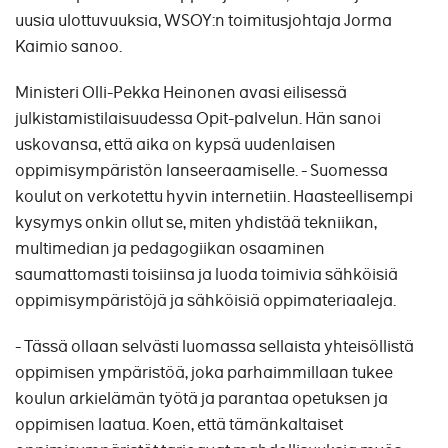
uusia ulottuvuuksia, WSOY:n toimitusjohtaja Jorma
Kaimio sanoo.
Ministeri Olli-Pekka Heinonen avasi eilisessä
julkistamistilaisuudessa Opit-palvelun. Hän sanoi
uskovansa, että aika on kypsä uudenlaisen
oppimisympäristön lanseeraamiselle. - Suomessa
koulut on verkotettu hyvin internetiin. Haasteellisempi
kysymys onkin ollut se, miten yhdistää tekniikan,
multimedian ja pedagogiikan osaaminen
saumattomasti toisiinsa ja luoda toimivia sähköisiä
oppimisympäristöjä ja sähköisiä oppimateriaaleja.
- Tässä ollaan selvästi luomassa sellaista yhteisöllistä
oppimisen ympäristöä, joka parhaimmillaan tukee
koulun arkielämän työtä ja parantaa opetuksen ja
oppimisen laatua. Koen, että tämänkaltaiset