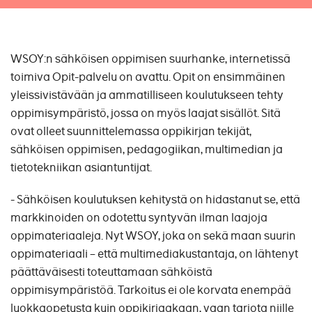
WSOY:n sähköisen oppimisen suurhanke, internetissä
toimiva Opit-palvelu on avattu. Opit on ensimmäinen
yleissivistävään ja ammatilliseen koulutukseen tehty
oppimisympäristö, jossa on myös laajat sisällöt. Sitä
ovat olleet suunnittelemassa oppikirjan tekijät,
sähköisen oppimisen, pedagogiikan, multimedian ja
tietotekniikan asiantuntijat.
- Sähköisen koulutuksen kehitystä on hidastanut se, että
markkinoiden on odotettu syntyvän ilman laajoja
oppimateriaaleja. Nyt WSOY, joka on sekä maan suurin
oppimateriaali – että multimediakustantaja, on lähtenyt
päättäväisesti toteuttamaan sähköistä
oppimisympäristöä. Tarkoitus ei ole korvata enempää
luokkaopetusta kuin oppikirjaakaan, vaan tarjota niille