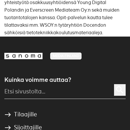
yhteistyötä osakkuusyhtiöidensä Young Digital
Polandin ja Everscreen Mediateam Oy:n sekä muiden
tuotantotalojen kanssa. Opit-palvelun kautta tulee
tilattavaksi mm. WSOY:n tytäryhtiön Docendon
sähköisiä tietotekniikkakoulutusmateriaaleja.
MEDIA FINLAND
Kuinka voimme auttaa?
Tilaajille
Sijoittajille