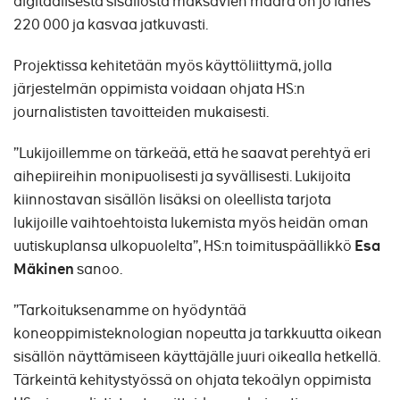
digitaalisesta sisällöstä maksavien määrä on jo lähes
220 000 ja kasvaa jatkuvasti.
Projektissa kehitetään myös käyttöliittymä, jolla
järjestelmän oppimista voidaan ohjata HS:n
journalististen tavoitteiden mukaisesti.
”Lukijoillemme on tärkeää, että he saavat perehtyä eri
aihepiireihin monipuolisesti ja syvällisesti. Lukijoita
kiinnostavan sisällön lisäksi on oleellista tarjota
lukijoille vaihtoehtoista lukemista myös heidän oman
uutiskuplansa ulkopuolelta”, HS:n toimituspäällikkö
Esa
Mäkinen
sanoo.
”Tarkoituksenamme on hyödyntää
koneoppimisteknologian nopeutta ja tarkkuutta oikean
sisällön näyttämiseen käyttäjälle juuri oikealla hetkellä.
Tärkeintä kehitystyössä on ohjata tekoälyn oppimista