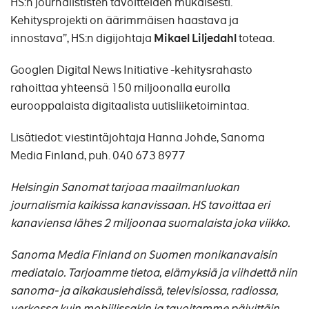
HS:n journalististen tavoitteiden mukaisesti.
Kehitysprojekti on äärimmäisen haastava ja
innostava”, HS:n digijohtaja
Mikael Liljedahl
toteaa.
Googlen Digital News Initiative -kehitysrahasto
rahoittaa yhteensä 150 miljoonalla eurolla
eurooppalaista digitaalista uutisliiketoimintaa.
Lisätiedot: v
iestintäjohtaja Hanna Johde, Sanoma
Media Finland, puh. 040 673 8977
Helsingin Sanomat tarjoaa maailmanluokan
journalismia kaikissa kanavissaan. HS tavoittaa eri
kanaviensa lähes 2 miljoonaa suomalaista joka viikko.
Sanoma Media Finland on Suomen monikanavaisin
mediatalo. Tarjoamme tietoa, elämyksiä ja viihdettä niin
sanoma- ja aikakauslehdissä, televisiossa, radiossa,
verkossa kuin mobiilissakin ja tavoitamme päivittäin