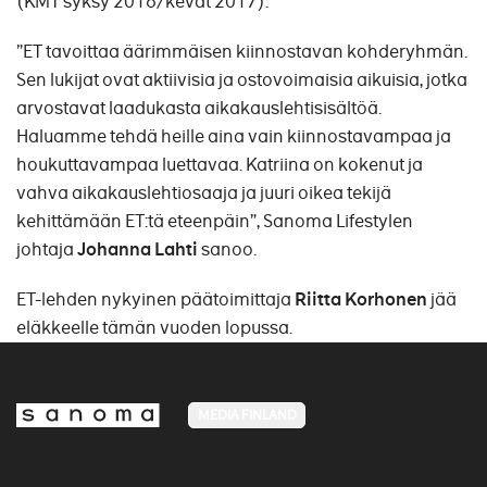
(KMT syksy 2016/kevät 2017).
”ET tavoittaa äärimmäisen kiinnostavan kohderyhmän.
Sen lukijat ovat aktiivisia ja ostovoimaisia aikuisia, jotka
arvostavat laadukasta aikakauslehtisisältöä.
Haluamme tehdä heille aina vain kiinnostavampaa ja
houkuttavampaa luettavaa. Katriina on kokenut ja
vahva aikakauslehtiosaaja ja juuri oikea tekijä
kehittämään ET:tä eteenpäin”, Sanoma Lifestylen
johtaja
Johanna Lahti
sanoo.
ET-lehden nykyinen päätoimittaja
Riitta Korhonen
jää
eläkkeelle tämän vuoden lopussa.
MEDIA FINLAND