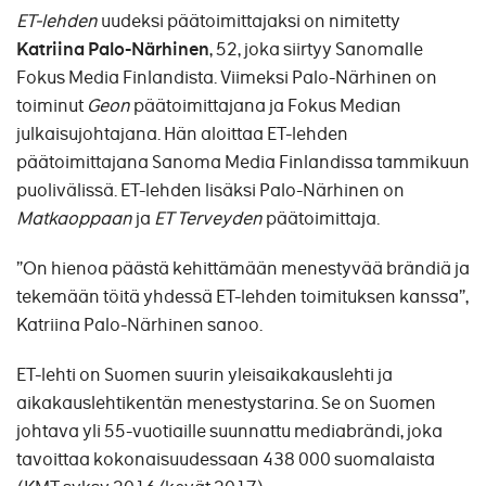
ET-lehden
uudeksi päätoimittajaksi on nimitetty
Katriina Palo-Närhinen
, 52, joka siirtyy Sanomalle
Fokus Media Finlandista. Viimeksi Palo-Närhinen on
toiminut
Geon
päätoimittajana ja Fokus Median
julkaisujohtajana. Hän aloittaa ET-lehden
päätoimittajana Sanoma Media Finlandissa tammikuun
puolivälissä. ET-lehden lisäksi Palo-Närhinen on
Matkaoppaan
ja
ET Terveyden
päätoimittaja.
”On hienoa päästä kehittämään menestyvää brändiä ja
tekemään töitä yhdessä ET-lehden toimituksen kanssa”,
Katriina Palo-Närhinen sanoo.
ET-lehti on Suomen suurin yleisaikakauslehti ja
aikakauslehtikentän menestystarina. Se on Suomen
johtava yli 55-vuotiaille suunnattu mediabrändi, joka
tavoittaa kokonaisuudessaan 438 000 suomalaista