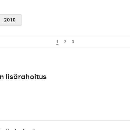
2010
1
2
3
n lisärahoitus