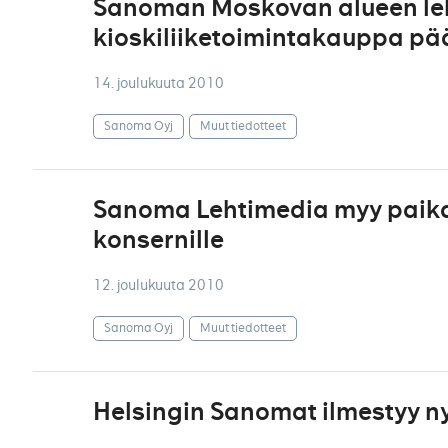
Sanoman Moskovan alueen leht
kioskiliiketoimintakauppa p
14. joulukuuta 2010
Sanoma Oyj
Muut tiedotteet
Sanoma Lehtimedia myy paikal
konsernille
12. joulukuuta 2010
Sanoma Oyj
Muut tiedotteet
Helsingin Sanomat ilmestyy n