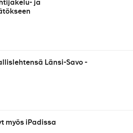
ijakelu- ja
äätökseen
lislehtensä Länsi-Savo -
yt myös iPadissa