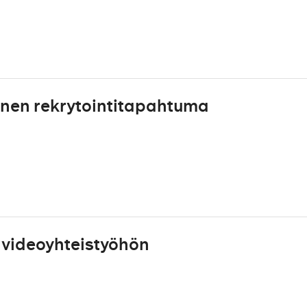
inen rekrytointitapahtuma
fi videoyhteistyöhön