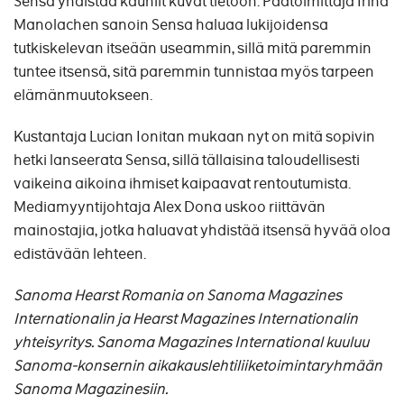
Sensa yhdistää kauniit kuvat tietoon. Päätoimittaja Irina
Manolachen sanoin Sensa haluaa lukijoidensa
tutkiskelevan itseään useammin, sillä mitä paremmin
tuntee itsensä, sitä paremmin tunnistaa myös tarpeen
elämänmuutokseen.
Kustantaja Lucian Ionitan mukaan nyt on mitä sopivin
hetki lanseerata Sensa, sillä tällaisina taloudellisesti
vaikeina aikoina ihmiset kaipaavat rentoutumista.
Mediamyyntijohtaja Alex Dona uskoo riittävän
mainostajia, jotka haluavat yhdistää itsensä hyvää oloa
edistävään lehteen.
Sanoma Hearst Romania on Sanoma Magazines
Internationalin ja Hearst Magazines Internationalin
yhteisyritys. Sanoma Magazines International kuuluu
Sanoma-konsernin aikakauslehtiliiketoimintaryhmään
Sanoma Magazinesiin.