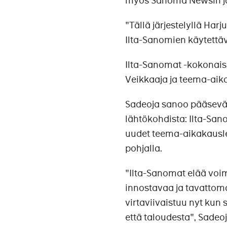
myös Sanoma Newsin ja
"Tällä järjestelyllä Ha
Ilta-Sanomien käytettäv
Ilta-Sanomat -kokonaisu
Veikkaaja ja teema-aik
Sadeoja sanoo pääsevän
lähtökohdista: Ilta-Sa
uudet teema-aikakausleh
pohjalla.
"Ilta-Sanomat elää voim
innostavaa ja tavattoma
virtaviivaistuu nyt kun
että taloudesta", Sadeoj