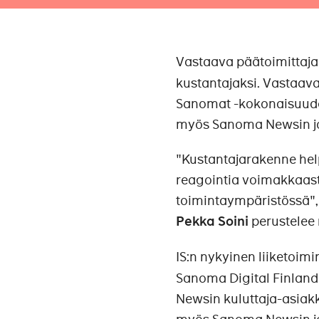
Vastaava päätoimittaj
kustantajaksi. Vastaava
Sanomat -kokonaisuuden 
myös Sanoma Newsin jo
"Kustantajarakenne hel
reagointia voimakkaas
toimintaympäristössä",
Pekka Soini
perustelee
IS:n nykyinen liiketoim
Sanoma Digital Finland
Newsin kuluttaja-asiakk