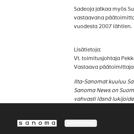
Sadeoja jatkaa myös S
vastaavana päätoimitta
vuodesta 2007 lähtien.
Lisätietoja:
Vt. toimitusjohtaja Pek
Vastaava päätoimittaja
Ilta-Sanomat kuuluu S
Sanoma News on Suomen
vahvasti läsnä lukijoid
MEDIA FINLAND