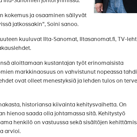
 Ilta-Sanomien johtoryhmissä.
rjun kokemus ja osaaminen säilyvät
issä jatkossakin", Soini sanoo.
uteen kuuluvat Ilta-Sanomat, Iltasanomat.fi, TV-lehti
akauslehdet.
sä aloittamaan kustantajan työt erinomaisista
nomien markkinaosuus on vahvistunut nopeassa tahdi
det ovat olleet menestyksiä ja lehden tulos on terve
akasta, historiansa kiivainta kehitysvaihetta. On
n hienoa saada olla johtamassa sitä. Kehitystyö
 sama henkilö on vastuussa sekä sisältöjen kehittämi
a arvioi.