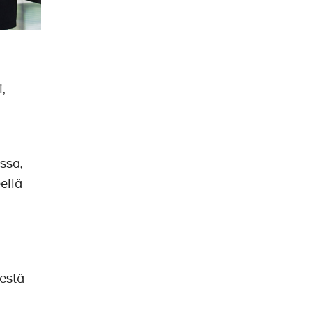
,
ssa,
ellä
sestä