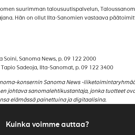
uomen suurimman talousuutispalvelun, Taloussanom
jana. Hän on ollut Ilta-Sanomien vastaava päätoimit
ka Soini, Sanoma News, p. 09 122 2000
 Tapio Sadeoja, Ilta-Sanomat, p. 09 122 3400
anoma-konsernin Sanoma News -liiketoimintaryhmää
 johtava sanomalehtikustantaja, jonka tuotteet ova
ensa elämässä painettuina ja digitaalisina.
Kuinka voimme auttaa?