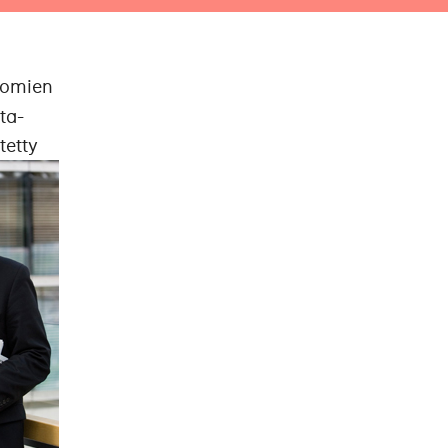
anomien
ta-
tetty