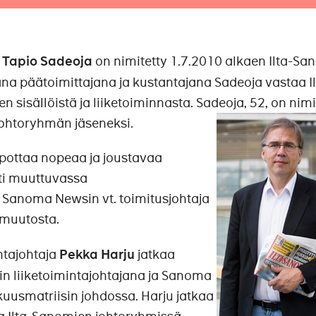
a
Tapio Sadeoja
on nimitetty 1.7.2010 alkaen Ilta-S
na päätoimittajana ja kustantajana Sadeoja vastaa Il
sisällöistä ja liiketoiminnasta. Sadeoja, 52, on nimi
htoryhmän jäseneksi.
pottaa nopeaa ja joustavaa
ti muuttuvassa
 Sanoma Newsin vt. toimitusjohtaja
 muutosta.
intajohtaja
Pekka Harju
jatkaa
in liiketoimintajohtajana ja Sanoma
uusmatriisin johdossa. Harju jatkaa