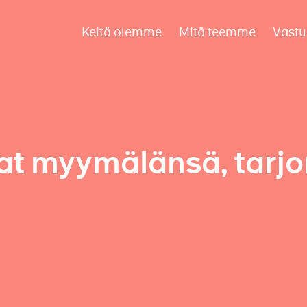
Keitä olemme
Mitä teemme
Vastu
vat myymälänsä, tarjo