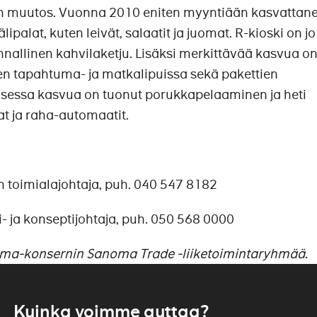
n muutos. Vuonna 2010 eniten myyntiään kasvattane
älipalat, kuten leivät, salaatit ja juomat. R-kioski on jo
nallinen kahvilaketju. Lisäksi merkittävää kasvua o
ten tapahtuma- ja matkalipuissa sekä pakettien
isessa kasvua on tuonut porukkapelaaminen ja heti
at ja raha-automaatit.
n toimialajohtaja, puh. 040 547 8182
 ja konseptijohtaja, puh. 050 568 0000
oma-konsernin Sanoma Trade -liiketoimintaryhmää.
Kuinka voimme auttaa?