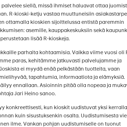
 palvelee siellä, missä ihmiset haluavat ottaa juomist
n. R-kioski-ketju vastaa muuttuneisiin asiakastarpei
n ottamalla kioskien sijoittelussa entistä paremmin
iikkumisen: asemille, kauppakeskuksiin sekä kaupunk
perustetaan lisää R-kioskeja.
kaille parhaita kohtaamisia. Vaikka viime vuosi oli 
iamme paras, kehitämme jatkuvasti palvelujamme ja
oskista ei myydä enää pelkästään tuotteita, vaan
mielihyvää, tapahtumia, informaatiota ja elämyksiä.
lyy ennallaan. Asioinnin pitää olla nopeaa ja muka
htaja Jari Heino sanoo.
y konkreettisesti, kun kioskit uudistuvat yksi kerrall
rjonnan kuin sisustuksenkin osalta. Uudistumisesta vies
inen ilme. Vankan pohjan uudistumiselle on tuonut