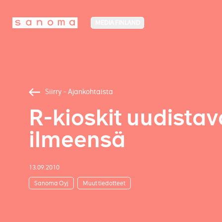
MEDIA FINLAND
Siirry - Ajankohtaista
R-kioskit uudista
ilmeensä
13.09.2010
Sanoma Oyj
Muut tiedotteet