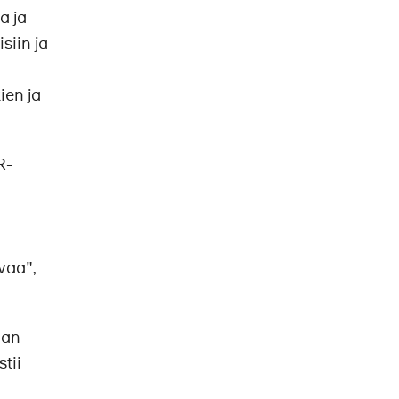
a ja
siin ja
ien ja
R-
vaa",
aan
tii