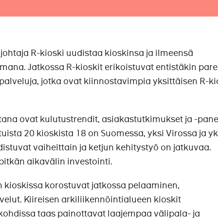
ohtaja R-kioski uudistaa kioskinsa ja ilmeensä
mana. Jatkossa R-kioskit erikoistuvat entistäkin pa
palveluja, jotka ovat kiinnostavimpia yksittäisen R-k
na ovat kulutustrendit, asiakastutkimukset ja -pane
uista 20 kioskista 18 on Suomessa, yksi Virossa ja yk
distuvat vaiheittain ja ketjun kehitystyö on jatkuvaa.
itkän aikavälin investointi.
n kioskissa korostuvat jatkossa pelaaminen,
velut. Kiireisen arkiliikennöintialueen kioskit
kohdissa taas painottavat laajempaa välipala- ja