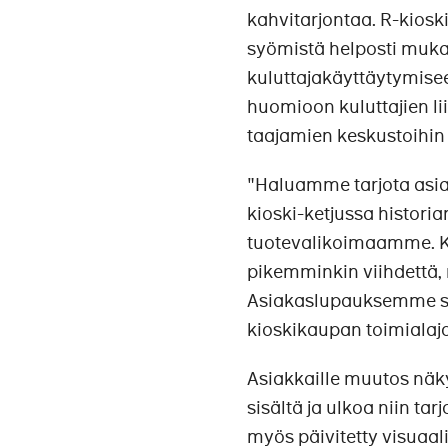
kahvitarjontaa. R-kioski
syömistä helposti mukaa
kuluttajakäyttäytymisee
huomioon kuluttajien l
taajamien keskustoihin 
"Haluamme tarjota asiak
kioski-ketjussa histor
tuotevalikoimaamme. Ki
pikemminkin viihdettä, 
Asiakaslupauksemme säi
kioskikaupan toimialajo
Asiakkaille muutos näky
sisältä ja ulkoa niin ta
myös päivitetty visuaal