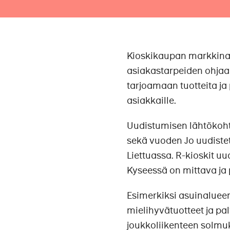
Kioskikaupan markkinaj
asiakastarpeiden ohjaa
tarjoamaan tuotteita ja 
asiakkaille.
Uudistumisen lähtökohta
sekä vuoden Jo uudistet
Liettuassa. R-kioskit uu
Kyseessä on mittava ja p
Esimerkiksi asuinaluee
mielihyvätuotteet ja pal
joukkoliikenteen solmu