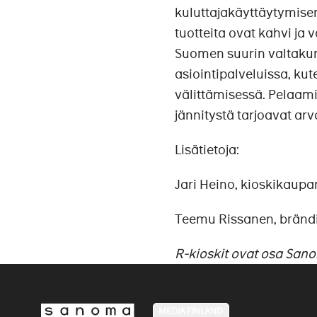
kuluttajakäyttäytymise
tuotteita ovat kahvi ja v
Suomen suurin valtakun
asiointipalveluissa, ku
välittämisessä. Pelaam
jännitystä tarjoavat arv
Lisätietoja:
Jari Heino, kioskikaupa
Teemu Rissanen, brändi-
R-kioskit ovat osa San
MEDIA FINLAND