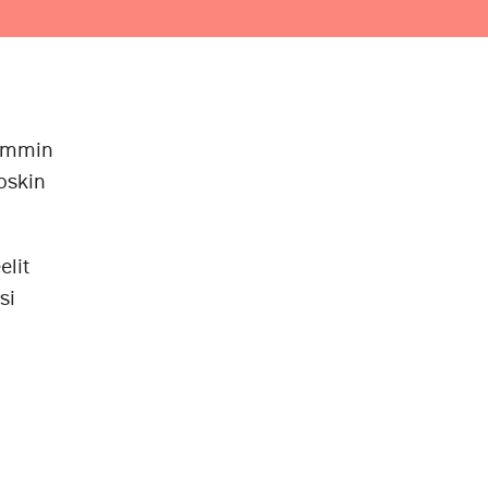
remmin
ioskin
elit
si