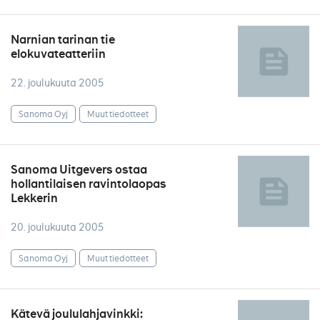
Narnian tarinan tie
elokuvateatteriin
22. joulukuuta 2005
Sanoma Oyj
Muut tiedotteet
Sanoma Uitgevers ostaa
hollantilaisen ravintolaopas
Lekkerin
20. joulukuuta 2005
Sanoma Oyj
Muut tiedotteet
Kätevä joululahjavinkki: