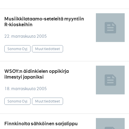
Musiikkilataamo-seteleitä myyntiin
R-kioskeihin
22. marraskuuta 2005
Sanoma Oyj
Muut tiedotteet
WSOY:n äidinkielen oppikirja
ilmestyi japaniksi
18. marraskuuta 2005
Sanoma Oyj
Muut tiedotteet
Finnkinolta sähköinen sarjalippu