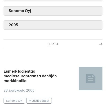
Sanoma Oyj
2005
1
2
3
Esmerk laajentaa
mediaseurantaansa Venäjän
markkinoilla
28. joulukuuta 2005
Sanoma Oyj
Muut tiedotteet