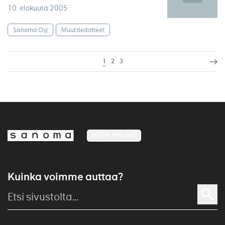
10. elokuuta 2005
Sanoma Oyj
Muut tiedotteet
1
2
3
MEDIA FINLAND
Kuinka voimme auttaa?