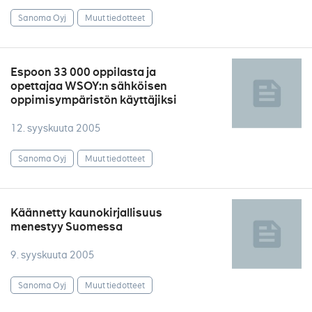
Sanoma Oyj
Muut tiedotteet
Espoon 33 000 oppilasta ja
opettajaa WSOY:n sähköisen
oppimisympäristön käyttäjiksi
12. syyskuuta 2005
Sanoma Oyj
Muut tiedotteet
Käännetty kaunokirjallisuus
menestyy Suomessa
9. syyskuuta 2005
Sanoma Oyj
Muut tiedotteet