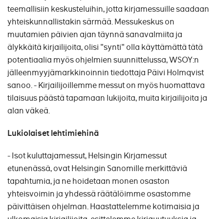
teemallisiin keskusteluihin, jotta kirjamessuille saadaan
yhteiskunnallistakin särmää. Messukeskus on
muutamien päivien ajan täynnä sanavalmiita ja
älykkäitä kirjailijoita, olisi "synti" olla käyttämättä tätä
potentiaalia myös ohjelmien suunnittelussa, WSOY:n
jälleenmyyjämarkkinoinnin tiedottaja Päivi Holmqvist
sanoo. - Kirjailijoillemme messut on myös huomattava
tilaisuus päästä tapamaan lukijoita, muita kirjailijoita ja
alan väkeä.
Lukiolaiset lehtimiehinä
- Isot kuluttajamessut, Helsingin Kirjamessut
etunenässä, ovat Helsingin Sanomille merkittäviä
tapahtumia, ja ne hoidetaan monen osaston
yhteisvoimin ja yhdessä räätälöimme osastomme
päivittäisen ohjelman. Haastattelemme kotimaisia ja