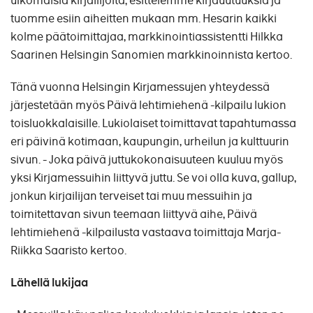
ulkomaisia kirjailijoita, esittelemme kirjauutuuksia ja
tuomme esiin aiheitten mukaan mm. Hesarin kaikki
kolme päätoimittajaa, markkinointiassistentti Hilkka
Saarinen Helsingin Sanomien markkinoinnista kertoo.
Tänä vuonna Helsingin Kirjamessujen yhteydessä
järjestetään myös Päivä lehtimiehenä -kilpailu lukion
toisluokkalaisille. Lukiolaiset toimittavat tapahtumassa
eri päivinä kotimaan, kaupungin, urheilun ja kulttuurin
sivun. - Joka päivä juttukokonaisuuteen kuuluu myös
yksi Kirjamessuihin liittyvä juttu. Se voi olla kuva, gallup,
jonkun kirjailijan terveiset tai muu messuihin ja
toimitettavan sivun teemaan liittyvä aihe, Päivä
lehtimiehenä -kilpailusta vastaava toimittaja Marja-
Riikka Saaristo kertoo.
Lähellä lukijaa