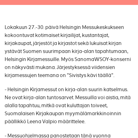
Lokakuun 27.-30. päivä Helsingin Messukeskukseen
kokoontuvat kotimaiset kirjailijat, kustantajat,
kirjakaupat, järjestöt ja kirjastot sekä lukuisat kirjan
ystävät Suomen suurimpaan kirja-alan tapahtumaan,
Helsingin Kirjamessuille. Myös SanomaWSOY-konserni
on näkyvästi mukana. Järjestyksessä viidensien
kirjamessujen teemana on "Sivistys kävi täällä".
- Helsingin Kirjamessut on kirja-alan suurin katselmus.
Ne ovat kirja-alan tuntosarvet. Messuilla voi aistia, mitä
alalla tapahtuu, mitkä ovat kuluttajan toiveet,
Suomalaisen Kirjakaupan myymälämarkkinoinnin
päällikkö Leena Valpio määrittelee.
- Messuohjelmassa panostetaan tänä vuonna