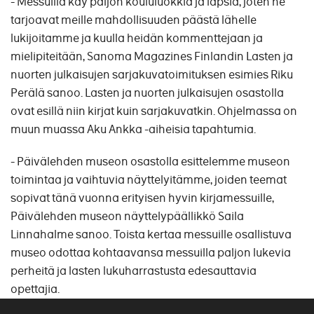
- Messuilla käy paljon koululuokkia ja lapsia, joten ne
tarjoavat meille mahdollisuuden päästä lähelle
lukijoitamme ja kuulla heidän kommenttejaan ja
mielipiteitään, Sanoma Magazines Finlandin Lasten ja
nuorten julkaisujen sarjakuvatoimituksen esimies Riku
Perälä sanoo. Lasten ja nuorten julkaisujen osastolla
ovat esillä niin kirjat kuin sarjakuvatkin. Ohjelmassa on
muun muassa Aku Ankka -aiheisia tapahtumia.
- Päivälehden museon osastolla esittelemme museon
toimintaa ja vaihtuvia näyttelyitämme, joiden teemat
sopivat tänä vuonna erityisen hyvin kirjamessuille,
Päivälehden museon näyttelypäällikkö Saila
Linnahalme sanoo. Toista kertaa messuille osallistuva
museo odottaa kohtaavansa messuilla paljon lukevia
perheitä ja lasten lukuharrastusta edesauttavia
opettajia.