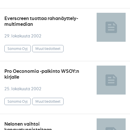
Everscreen tuottaa rahanäyttely-
multimedian
29. lokakuuta 2002
Sanoma Oyj
Muut tiedotteet
Pro Oeconomia -palkinto WSOY:n
kirjalle
25. lokakuuta 2002
Sanoma Oyj
Muut tiedotteet
Nelonen vaihtoi
kanavatunnisteitaan