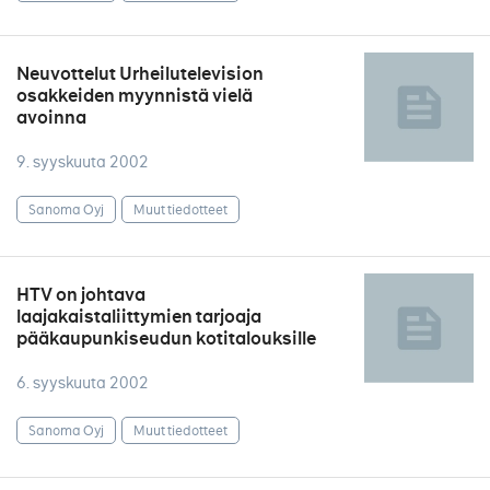
Neuvottelut Urheilutelevision
osakkeiden myynnistä vielä
avoinna
9. syyskuuta 2002
Sanoma Oyj
Muut tiedotteet
HTV on johtava
laajakaistaliittymien tarjoaja
pääkaupunkiseudun kotitalouksille
6. syyskuuta 2002
Sanoma Oyj
Muut tiedotteet