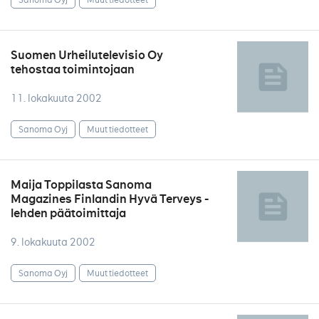
Suomen Urheilutelevisio Oy
tehostaa toimintojaan
11. lokakuuta 2002
Sanoma Oyj
Muut tiedotteet
Maija Toppilasta Sanoma
Magazines Finlandin Hyvä Terveys -
lehden päätoimittaja
9. lokakuuta 2002
Sanoma Oyj
Muut tiedotteet