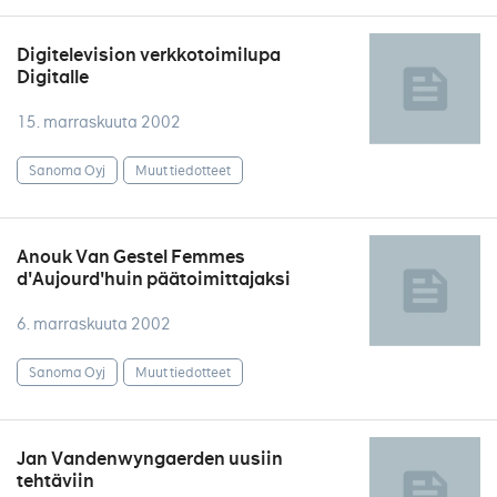
Digitelevision verkkotoimilupa
Digitalle
15. marraskuuta 2002
Sanoma Oyj
Muut tiedotteet
Anouk Van Gestel Femmes
d'Aujourd'huin päätoimittajaksi
6. marraskuuta 2002
Sanoma Oyj
Muut tiedotteet
Jan Vandenwyngaerden uusiin
tehtäviin