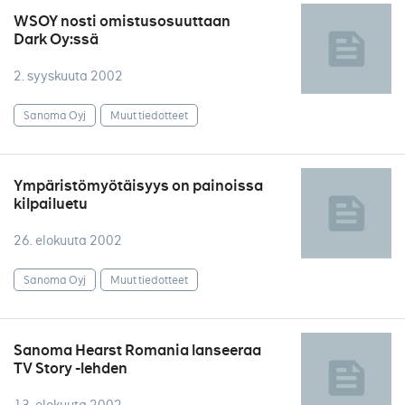
WSOY nosti omistusosuuttaan
Dark Oy:ssä
2. syyskuuta 2002
Sanoma Oyj
Muut tiedotteet
Ympäristömyötäisyys on painoissa
kilpailuetu
26. elokuuta 2002
Sanoma Oyj
Muut tiedotteet
Sanoma Hearst Romania lanseeraa
TV Story -lehden