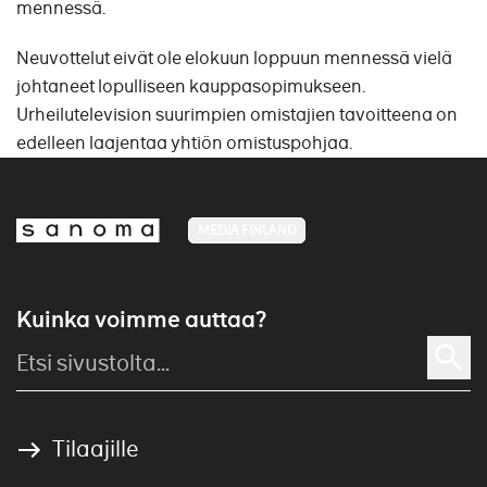
mennessä.
Neuvottelut eivät ole elokuun loppuun mennessä vielä
johtaneet lopulliseen kauppasopimukseen.
Urheilutelevision suurimpien omistajien tavoitteena on
edelleen laajentaa yhtiön omistuspohjaa.
MEDIA FINLAND
Kuinka voimme auttaa?
Tilaajille