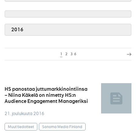
2016
1
2
3
6
HS panostaa juttumarkkinointiinsa
– Niina Käkelä on nimetty HS:n
Audience Engagement Manageriksi
21. joulukuuta 2016
Muut tiedotteet
Sanoma Media Finland