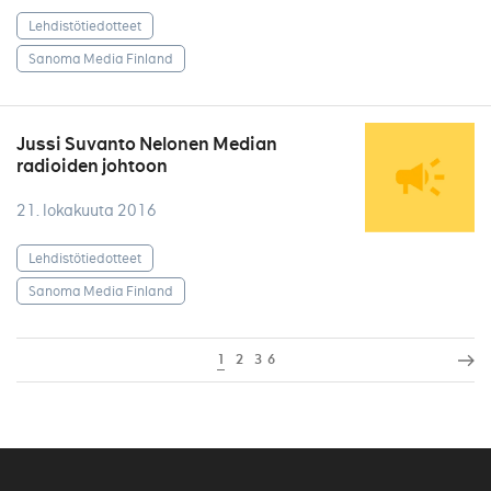
Lehdistötiedotteet
Sanoma Media Finland
Jussi Suvanto Nelonen Median
radioiden johtoon
21. lokakuuta 2016
Lehdistötiedotteet
Sanoma Media Finland
1
2
3
6