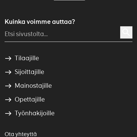
Kuinka voimme auttaa?
Tilaajille
Sijoittajille
Mainostajille
Opettajille
Työnhakijoille
Ota yhteyttä