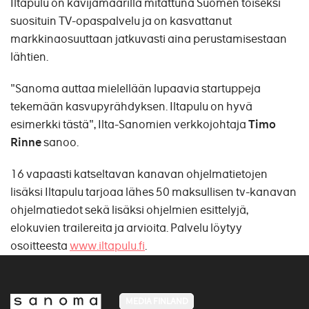
Iltapulu on kävijämäärillä mitattuna Suomen toiseksi
suosituin TV-opaspalvelu ja on kasvattanut
markkinaosuuttaan jatkuvasti aina perustamisestaan
lähtien.
"Sanoma auttaa mielellään lupaavia startuppeja
tekemään kasvupyrähdyksen. Iltapulu on hyvä
esimerkki tästä", Ilta-Sanomien verkkojohtaja
Timo
Rinne
sanoo.
16 vapaasti katseltavan kanavan ohjelmatietojen
lisäksi Iltapulu tarjoaa lähes 50 maksullisen tv-kanavan
ohjelmatiedot sekä lisäksi ohjelmien esittelyjä,
elokuvien trailereita ja arvioita. Palvelu löytyy
osoitteesta
www.iltapulu.fi
.
MEDIA FINLAND