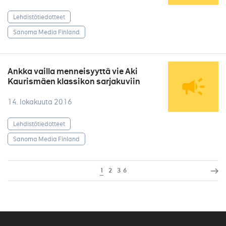
Lehdistötiedotteet
Sanoma Media Finland
Ankka vailla menneisyyttä vie Aki
Kaurismäen klassikon sarjakuviin
14. lokakuuta 2016
Lehdistötiedotteet
Sanoma Media Finland
1
2
3
6