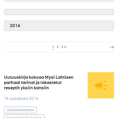
2016
1
2
3
6
Uutuuskirja kokoaa Mysi Lahtisen
parhaat tarinat ja rakastetut
reseptit yksiin kansiin
16. joulukuuta 2016
Lehdistötiedotteet
Sanoma Media Finland