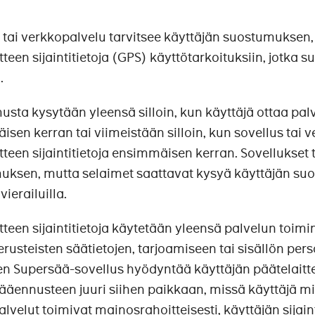
 tai verkkopalvelu tarvitsee käyttäjän suostumuksen, 
tteen sijaintitietoja (GPS) käyttötarkoituksiin, jotka 
.
sta kysytään yleensä silloin, kun käyttäjä ottaa pal
sen kerran tai viimeistään silloin, kun sovellus tai 
tteen sijaintitietoja ensimmäisen kerran. Sovellukset 
uksen, mutta selaimet saattavat kysyä käyttäjän su
 vierailuilla.
tteen sijaintitietoja käytetään yleensä palvelun toimi
perusteisten säätietojen, tarjoamiseen tai sisällön pers
 Supersää-sovellus hyödyntää käyttäjän päätelaitteen 
sääennusteen juuri siihen paikkaan, missä käyttäjä m
lvelut toimivat mainosrahoitteisesti, käyttäjän sija