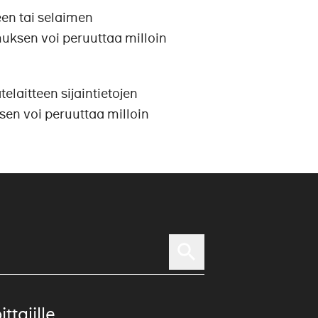
een tai selaimen
muksen voi peruuttaa milloin
elaitteen sijaintietojen
sen voi peruuttaa milloin
ittajille