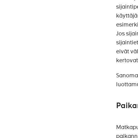
sijaint
käyttäj
esimerki
Jos sija
sijainti
eivät vä
kertova
Sanoma o
luottam
Paika
Matkapuh
paikannu