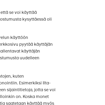
että se voi käyttää
suostumusta kysyttäessä oli
velun käyttöön
verkkosivu pyytää käyttäjän
tallentavat käyttäjän
ostumusta uudelleen
ntojen, kuten
onointiin. Esimerkiksi Ilta-
sijaintitietoja, jotta se voi
illoinkin on. Koska monet
intia saatetaan käyttää myös