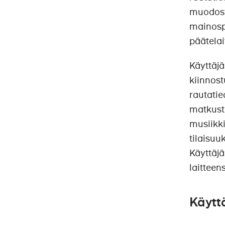
muodost
mainospa
päätelai
Käyttäjä
kiinnost
rautatie
matkusta
musiikk
tilaisuu
Käyttäjä
laitteen
Käytt