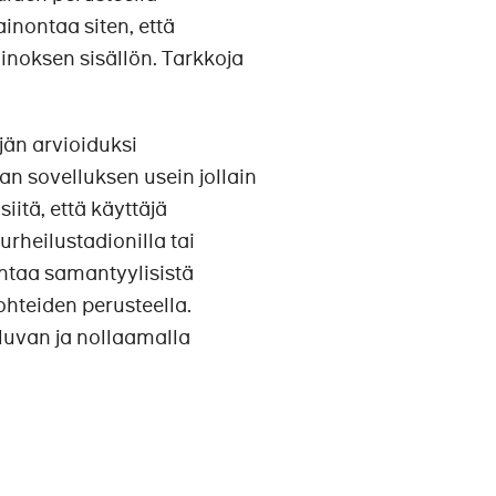
ontaa siten, että
inoksen sisällön. Tarkkoja
jän arvioiduksi
n sovelluksen usein jollain
iitä, että käyttäjä
urheilustadionilla tai
ntaa samantyylisistä
kohteiden perusteella.
sluvan ja nollaamalla