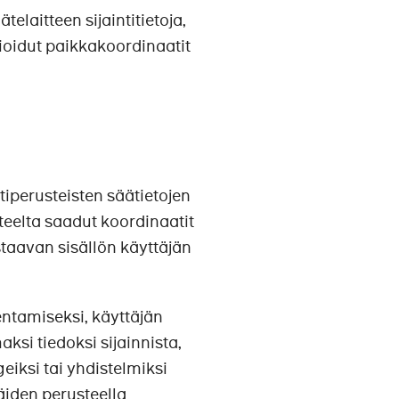
elaitteen sijaintitietoja,
vioidut paikkakoordinaatit
ntiperusteisten säätietojen
teelta saadut koordinaatit
staavan sisällön käyttäjän
entamiseksi, käyttäjän
si tiedoksi sijainnista,
eiksi tai yhdistelmiksi
äiden perusteella