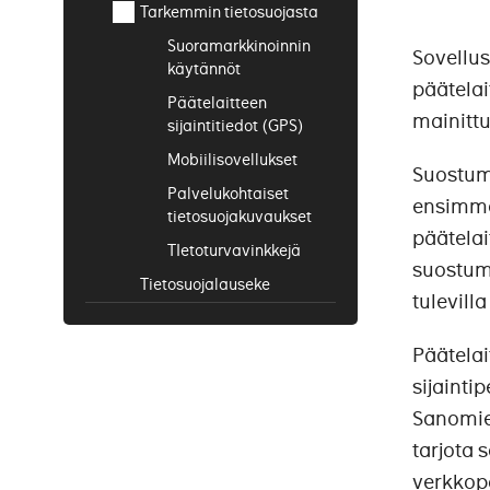
Asiakaspalvelu ja
Tarkemmin tietosuojasta
suoramarkkinointi
Suoramarkkinoinnin
Sovellus
Mainonnan
käytännöt
kohdentaminen
päätelai
Päätelaitteen
Tuotekehitys ja
mainittu
sijaintitiedot (GPS)
raportointi
Mobiilisovellukset
Suostumu
Palvelukohtaiset
ensimmäi
tietosuojakuvaukset
päätelai
TIetoturvavinkkejä
suostum
Tietosuojalauseke
tulevilla
Tietosuojalausekkeen
muutokset
Päätelai
sijainti
Sanomien
tarjota 
verkkopa