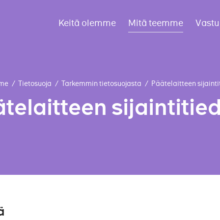
Keitä olemme
Mitä teemme
Vastu
mme
/
Tietosuoja
/
Tarkemmin tietosuojasta
/
Päätelaitteen sijaint
telaitteen sijaintitie
ä