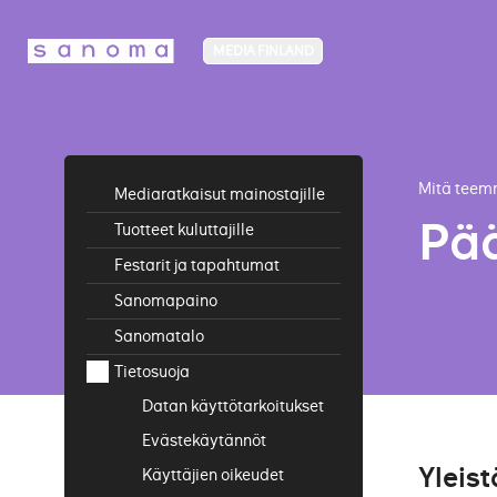
MEDIA FINLAND
Siirry sisältöön
Mitä tee
Mediaratkaisut mainostajille
Pää
Tuotteet kuluttajille
Festarit ja tapahtumat
Sanomapaino
Sanomatalo
Tietosuoja
Datan käyttötarkoitukset
Evästekäytännöt
Tuotteiden toimitus ja
personointi
Yleist
Käyttäjien oikeudet