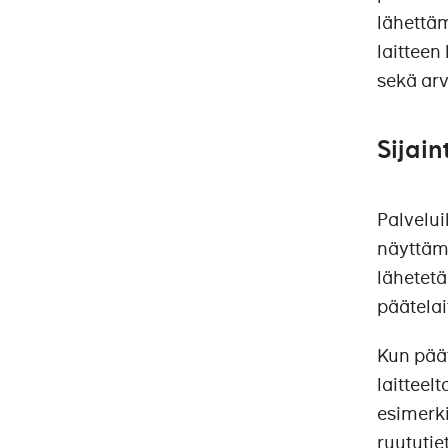
lähettäm
laitteen
sekä arv
Sijain
Palvelui
näyttämi
lähetetä
päätelai
Kun päät
laitteel
esimerki
ruututie