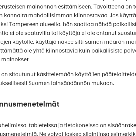
iperusteisen mainonnan esittämiseen. Tavoitteena on
än kannalta mahdollisimman kiinnostavaa. Jos käyttä
ksi Tampereen alueella, hän saattaa nähdä paikalli
intia ei ole saatavilla tai käyttäjä ei ole antanut suo
etojen käytölle, käyttäjä näkee silti saman määrän ma
lttämättä ole yhtä kiinnostavia kuin paikallisista palve
t mainokset.
n sitoutunut käsittelemään käyttäjien päätelaitteiden 
uksellisesti Suomen lainsäädännön mukaan.
nnusmenetelmät
elimissa, tableteissa ja tietokoneissa on sisäänra
smenetelmiä. Ne voivat laskea sijaintinsa esimerkiksi