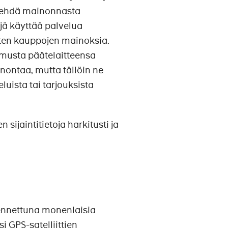
 tehdä mainonnasta
jä käyttää palvelua
sten kauppojen mainoksia.
stumusta päätelaitteensa
inontaa, mutta tällöin ne
luista tai tarjouksista
sijaintitietoja harkitusti ja
kennettuna monenlaisia
 GPS-satelliittien