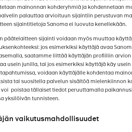
etaan mainonnan kohderyhmiä ja kohdennetaan main
lvelin palauttaa arvioituun sijaintiin perustuvan ma
tteen sijaintitietoja Sanoma ei luovuta kenellekään.
n päätelaitteen sijainti voidaan myös muuttaa käyttä
uksenkohteeksi: jos esimerkiksi käyttäjä avaa Sanoma
asemalla, saatamme liittää käyttäjän profiiliin arvion s
a usein junilla, tai jos esimerkiksi käyttäjä käy usein 
itapahtumissa, voidaan käyttäjälle kohdentaa maino
ksista tai suositella palvelun sisältöä mielenkiinnon 
 voi poistaa tällaiset tiedot peruuttamalla paikannu
sa yksilöivän tunnisteen.
äjän vaikutusmahdollisuudet