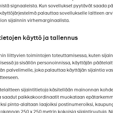
istä signaaleista. Kun sovellukset pyytävät saada päät
 käyttöjärjestelmä palauttaa sovellukselle laitteen ar
ion sijainnin virhemarginaalista.
tietojen käyttö ja tallennus
hin liittyvien toimintojen toteuttamisessa, kuten sijai
sessä ja sisällön personoinnissa, käyttäjän päätelait
än palvelimelle, joka palauttaa käyttäjän sijaintia va
tteeseen.
elaitteen sijaintitietoja käsitellään mainonnan kohd
ta saadut paikkakoordinaatit muokataan epätarkemmak
ksi pinta-alaltaan laajoiksi postinumeroiksi, kaupung
tokannan 250 x 250 metrin kokoisia sijaintiruutuja. N