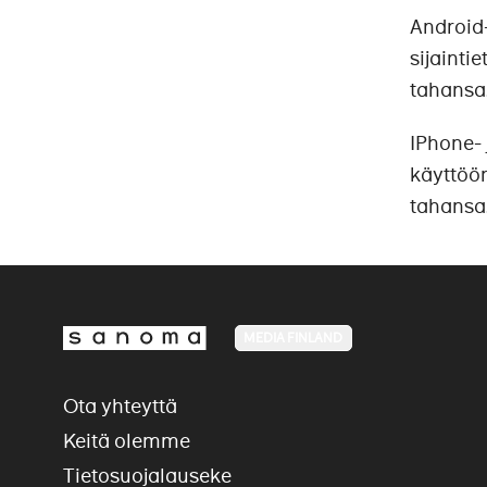
Android-
sijainti
tahansa
IPhone- 
käyttöön
tahansa
MEDIA FINLAND
Ota yhteyttä
Keitä olemme
Tietosuojalauseke