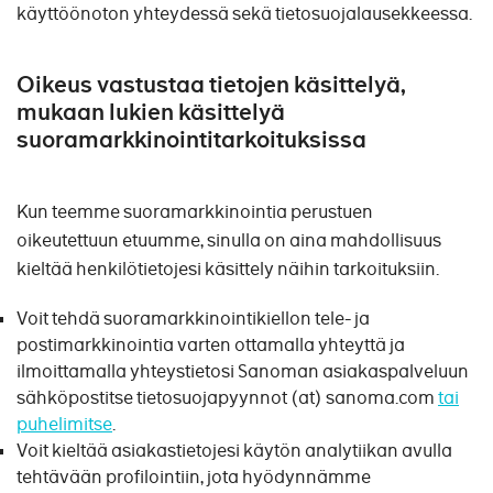
käyttöönoton yhteydessä sekä tietosuojalausekkeessa.
Oikeus vastustaa tietojen käsittelyä,
mukaan lukien käsittelyä
suoramarkkinointitarkoituksissa
Kun teemme suoramarkkinointia perustuen
oikeutettuun etuumme, sinulla on aina mahdollisuus
kieltää henkilötietojesi käsittely näihin tarkoituksiin.
Voit tehdä suoramarkkinointikiellon tele- ja
postimarkkinointia varten ottamalla yhteyttä ja
ilmoittamalla yhteystietosi Sanoman asiakaspalveluun
sähköpostitse tietosuojapyynnot (at) sanoma.com
tai
puhelimitse
.
Voit kieltää asiakastietojesi käytön analytiikan avulla
tehtävään profilointiin, jota hyödynnämme