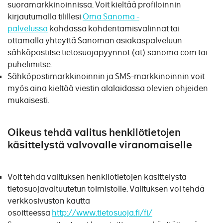
suoramarkkinoinnissa. Voit kieltää profiloinnin
kirjautumalla tilillesi
Oma Sanoma -
palvelussa
kohdassa kohdentamisvalinnat tai
ottamalla yhteyttä Sanoman asiakaspalveluun
sähköpostitse tietosuojapyynnot (at) sanoma.com tai
puhelimitse.
Sähköpostimarkkinoinnin ja SMS-markkinoinnin voit
myös aina kieltää viestin alalaidassa olevien ohjeiden
mukaisesti.
Oikeus tehdä valitus henkilötietojen
käsittelystä valvovalle viranomaiselle
Voit tehdä valituksen henkilötietojen käsittelystä
tietosuojavaltuutetun toimistolle. Valituksen voi tehdä
verkkosivuston kautta
osoitteessa
http://www.tietosuoja.fi/fi/