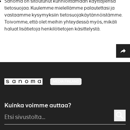
Sanoma on sitoutunut kunnioittamaan käyttäjiensä
tietosuojaa. Kuulemme mielellämme palautettasi ja
vastaamme kysymyksiin tietosuojakäytännöistämme.
Toivomme, että olet meihin yhteydessä myös, mikäli
haluat lisätietoja henkilötietojen käsittelystä.
MEDIA FINLAND
Kuinka voimme auttaa?