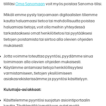
tililläsi
Oma Sanomaan
voit myös poistaa Sanoma-tilisi.
Mikäli emme pysty tarjoamaan digitaalisten tiliemme
kautta haluamaasi tietoa tai mahdollisuutta poistaa
haluamiasi tietoja, voit olla meihin yhteydessä
tarkastaaksesi omat henkilötietosi tai pyytääksesi
tietojen poistamista tai siirtoa alla olevien ohjeiden
mukaisesti:
Jotta voimme toteuttaa pyyntösi, pyydämme sinua
toimimaan alla olevien ohjeiden mukaisesti.
Käytämme antamiasi tietoja henkilöllisyytesi
varmistamiseen, tietojen yksilöimiseen
asiakasrekisterissämme ja pyyntösi käsittelyyn.
Kuluttaja-asiakkaat:
Käsittelemme pyyntösi suojatun asiointiportaalin
kautta. Täyttämällä lomakkeen autat meitä