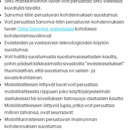
SMS-markkinoinnin luvan voit peruuttaa SMS-viestissä
kuvatulla tavalla.
Sanoma-tiliin perustuvan kohdennuksen suostumus:
Voit peruuttaa Sanoma-tiliin perustuvan kohdennuksen
luvan
Oma Sanoma -palvelussa
kohdassa
kohdentamisvalinnat
Evästeiden ja vastaavien teknologioiden käytön
suostumus:
Voit hallita suostumusta suostumusasetusten kautta,
joihin pääset klikkaamalla sivustoilla ”evästeasetukset".
Huomaathan, että suostumus on selain- ja
sivustokohtainen.
Mobiililaitteisiin liittyvät luvat voit peruuttaa
mobiililaitteesta riippuen joko käyttöjärjestelmän
asetuksissa tai sovelluksen tietosuoja-asetusten kautta.
Mobiililaitteeseen liittyviä lupia, jotka voit peruuttaa
milloin tahansa, ovat seuraavat:
Mobiilitunnisteisiin perustuvan mainonnan
kohdennuksen suostumus