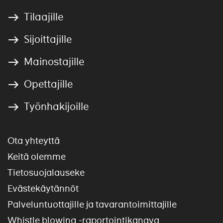
Tilaajille
Sijoittajille
Mainostajille
Opettajille
Työnhakijoille
Ota yhteyttä
Keitä olemme
Tietosuojalauseke
Evästekäytännöt
Palveluntuottajille ja tavarantoimittajille
Whistle blowing -raportointikanava