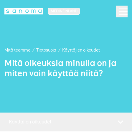
MEDIA FINLAND
Mitä teemme
/
Tietosuoja
/
Käyttäjien oikeudet
Mitä oikeuksia minulla on ja
miten voin käyttää niitä?
Siirry sisältöön
Käyttäjien oikeudet