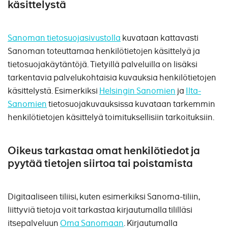
käsittelystä
Sanoman tietosuojasivustolla
kuvataan kattavasti
Sanoman toteuttamaa henkilötietojen käsittelyä ja
tietosuojakäytäntöjä. Tietyillä palveluilla on lisäksi
tarkentavia palvelukohtaisia kuvauksia henkilötietojen
käsittelystä. Esimerkiksi
Helsingin Sanomien
ja
Ilta-
Sanomien
tietosuojakuvauksissa kuvataan tarkemmin
henkilötietojen käsittelyä toimituksellisiin tarkoituksiin.
Oikeus tarkastaa omat henkilötiedot ja
pyytää tietojen siirtoa tai poistamista
Digitaaliseen tiliisi, kuten esimerkiksi Sanoma-tiliin,
liittyviä tietoja voit tarkastaa kirjautumalla tililläsi
itsepalveluun
Oma Sanomaan
. K
irjautumalla