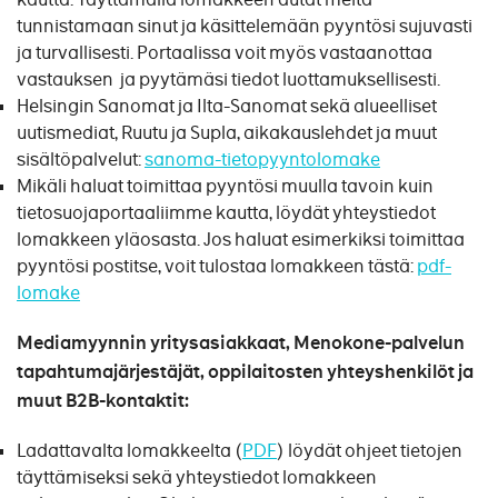
tunnistamaan sinut ja käsittelemään pyyntösi sujuvasti
ja turvallisesti. Portaalissa voit myös vastaanottaa
vastauksen ja pyytämäsi tiedot luottamuksellisesti.
Helsingin Sanomat ja Ilta-Sanomat sekä alueelliset
uutismediat, Ruutu ja Supla, aikakauslehdet ja muut
sisältöpalvelut:
sanoma-tietopyyntolomake
Mikäli haluat toimittaa pyyntösi muulla tavoin kuin
tietosuojaportaaliimme kautta, löydät yhteystiedot
lomakkeen yläosasta. Jos haluat esimerkiksi toimittaa
pyyntösi postitse, voit tulostaa lomakkeen tästä:
pdf-
lomake
Mediamyynnin yritysasiakkaat, Menokone-palvelun
tapahtumajärjestäjät, oppilaitosten yhteyshenkilöt ja
muut B2B-kontaktit:
Ladattavalta lomakkeelta (
PDF
) löydät ohjeet tietojen
täyttämiseksi sekä yhteystiedot lomakkeen