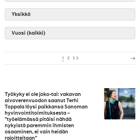
Yksikkö
Vuosi (kaikki)
1
2
3
5
Työkyky ei ole joko-tai: vakavan
aivoverenvuodon saanut Terhi
Toppala löysi paikkansa Sanoman
hyvinvointitoimituksesta –
”työelämässä pitäisi nähdä
nykyistä paremmin ihmisten
osaaminen, ei vain heidän
rajoitteitaan”