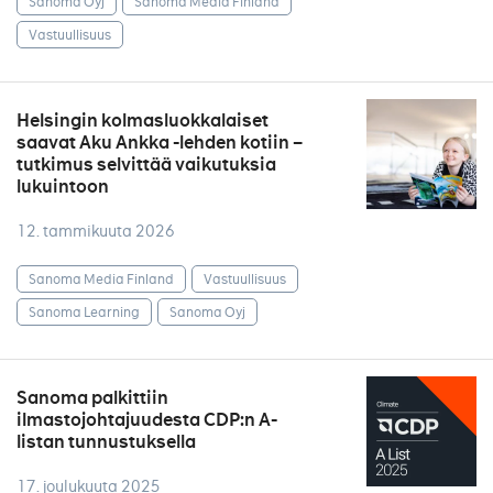
Sanoma Oyj
Sanoma Media Finland
Vastuullisuus
Helsingin kolmasluokkalaiset
saavat Aku Ankka -lehden kotiin –
tutkimus selvittää vaikutuksia
lukuintoon
12. tammikuuta 2026
Sanoma Media Finland
Vastuullisuus
Sanoma Learning
Sanoma Oyj
Sanoma palkittiin
ilmastojohtajuudesta CDP:n A-
listan tunnustuksella
17. joulukuuta 2025