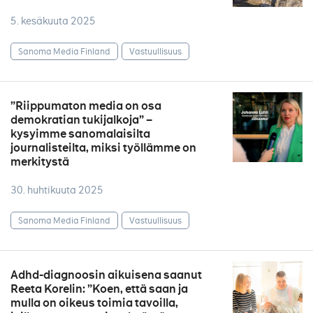
5. kesäkuuta 2025
Sanoma Media Finland
Vastuullisuus
”Riippumaton media on osa
demokratian tukijalkoja” –
kysyimme sanomalaisilta
journalisteilta, miksi työllämme on
merkitystä
30. huhtikuuta 2025
Sanoma Media Finland
Vastuullisuus
Adhd-diagnoosin aikuisena saanut
Reeta Korelin: ”Koen, että saan ja
mulla on oikeus toimia tavoilla,