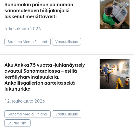
Sanomalan painon painaman
sanomalehden hiilijalanjälki
laskenut merkittävästi
5. kesäkuuta 2026
Sanoma Media Finland
Vastuullisuus
Aku Ankka 75 vuotta -juhlanäyttely
avautui Sanomatalossa – esillä
keräilyharvinaisuuksia,
Ankallisgallerian aarteita sekä
lukunurkka
12. toukokuuta 2026
Sanoma Media Finland
Vastuullisuus
Journalismi