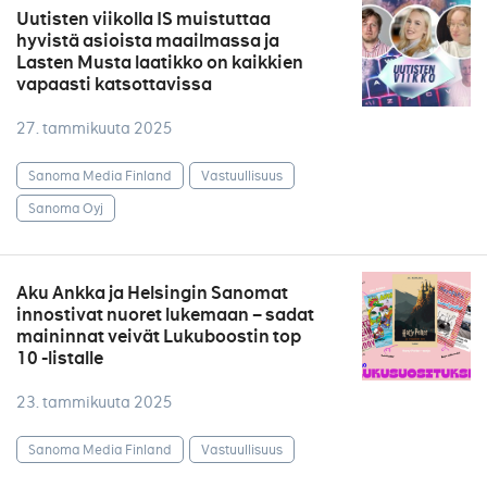
Uutisten viikolla IS muistuttaa
hyvistä asioista maailmassa ja
Lasten Musta laatikko on kaikkien
vapaasti katsottavissa
27. tammikuuta 2025
Sanoma Media Finland
Vastuullisuus
Sanoma Oyj
Aku Ankka ja Helsingin Sanomat
innostivat nuoret lukemaan – sadat
maininnat veivät Lukuboostin top
10 -listalle
23. tammikuuta 2025
Sanoma Media Finland
Vastuullisuus