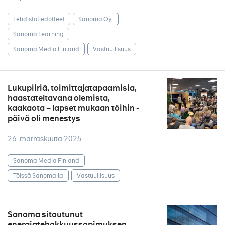
Lehdistötiedotteet
Sanoma Oyj
Sanoma Learning
Sanoma Media Finland
Vastuullisuus
Lukupiiriä, toimittajatapaamisia,
haastateltavana olemista,
kaakaota – lapset mukaan töihin -
päivä oli menestys
26. marraskuuta 2025
Sanoma Media Finland
Töissä Sanomalla
Vastuullisuus
Sanoma sitoutunut
energiatehokkuussopimuksen