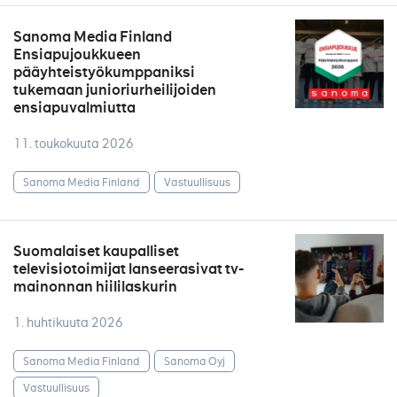
Sanoma Media Finland
Ensiapujoukkueen
pääyhteistyökumppaniksi
tukemaan junioriurheilijoiden
ensiapuvalmiutta
11. toukokuuta 2026
Sanoma Media Finland
Vastuullisuus
Suomalaiset kaupalliset
televisiotoimijat lanseerasivat tv-
mainonnan hiililaskurin
1. huhtikuuta 2026
Sanoma Media Finland
Sanoma Oyj
Vastuullisuus