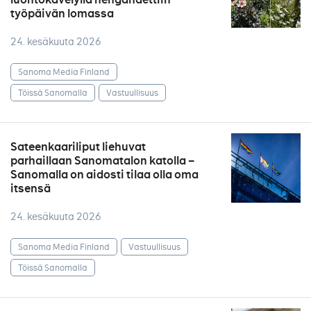
työpäivän lomassa
24. kesäkuuta 2026
Sanoma Media Finland
Töissä Sanomalla
Vastuullisuus
Sateenkaariliput liehuvat
parhaillaan Sanomatalon katolla –
Sanomalla on aidosti tilaa olla oma
itsensä
24. kesäkuuta 2026
Sanoma Media Finland
Vastuullisuus
Töissä Sanomalla