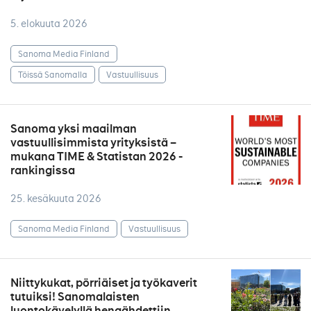
5. elokuuta 2026
Sanoma Media Finland
Töissä Sanomalla
Vastuullisuus
Sanoma yksi maailman
vastuullisimmista yrityksistä –
mukana TIME & Statistan 2026 -
rankingissa
25. kesäkuuta 2026
Sanoma Media Finland
Vastuullisuus
Niittykukat, pörriäiset ja työkaverit
tutuiksi! Sanomalaisten
luontokävelyllä hengähdettiin