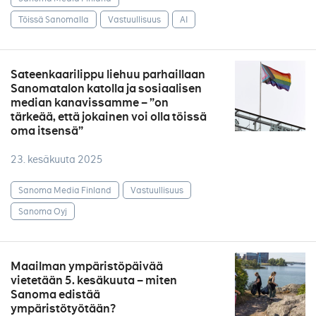
Töissä Sanomalla
Vastuullisuus
AI
Sateenkaarilippu liehuu parhaillaan
Sanomatalon katolla ja sosiaalisen
median kanavissamme – ”on
tärkeää, että jokainen voi olla töissä
oma itsensä”
23. kesäkuuta 2025
Sanoma Media Finland
Vastuullisuus
Sanoma Oyj
Maailman ympäristöpäivää
vietetään 5. kesäkuuta – miten
Sanoma edistää
ympäristötyötään?