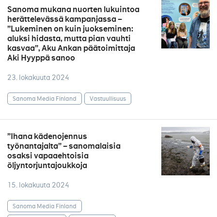
Sanoma mukana nuorten lukuintoa
herättelevässä kampanjassa –
”Lukeminen on kuin juokseminen:
aluksi hidasta, mutta pian vauhti
kasvaa”, Aku Ankan päätoimittaja
Aki Hyyppä sanoo
23. lokakuuta 2024
Sanoma Media Finland
Vastuullisuus
”Ihana kädenojennus
työnantajalta” – sanomalaisia
osaksi vapaaehtoisia
öljyntorjuntajoukkoja
15. lokakuuta 2024
Sanoma Media Finland