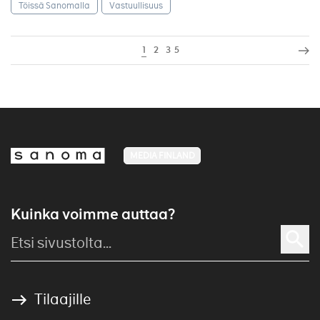
Töissä Sanomalla
Vastuullisuus
1
2
3
5
MEDIA FINLAND
Kuinka voimme auttaa?
Tilaajille