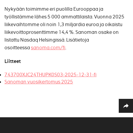
Nykyään toimimme eri puolilla Eurooppaa ja
työllistämme lähes 5 000 ammattilaista. Vuonna 2025
liikevaihtomme oli noin 1,3 miljardia euroa ja oikaistu
liikevoittoprosenttimme 14,4 %. Sanoman osake on
listattu Nasdaq Helsingissä. Lisätietoja
osoitteessa
sanoma.com/fi
.
Liitteet
743700XJC24THUPK0S03-2025-12-31-fi
Sanoman vuosikertomus 2025