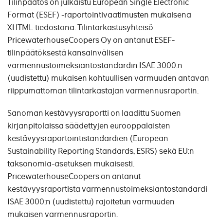
Tilinpäätös on julkaistu European Single Electronic
Format (ESEF) -raportointivaatimusten mukaisena
XHTML-tiedostona. Tilintarkastusyhteisö
PricewaterhouseCoopers Oy on antanut ESEF-
tilinpäätöksestä kansainvälisen
varmennustoimeksiantostandardin ISAE 3000:n
(uudistettu) mukaisen kohtuullisen varmuuden antavan
riippumattoman tilintarkastajan varmennusraportin.
Sanoman kestävyysraportti on laadittu Suomen
kirjanpitolaissa säädettyjen eurooppalaisten
kestävyysraportointistandardien (European
Sustainability Reporting Standards, ESRS) sekä EU:n
taksonomia-asetuksen mukaisesti.
PricewaterhouseCoopers on antanut
kestävyysraportista varmennustoimeksiantostandardi
ISAE 3000:n (uudistettu) rajoitetun varmuuden
mukaisen varmennusraportin.