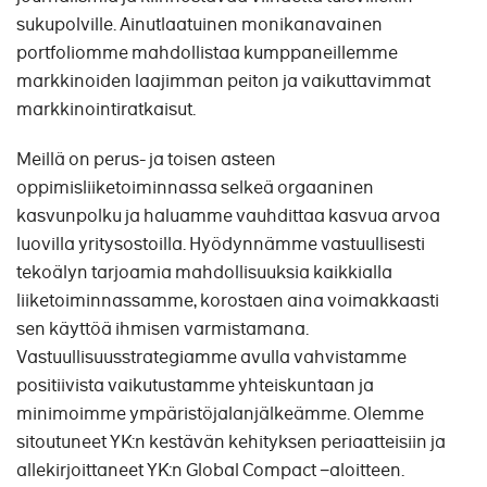
sukupolville. Ainutlaatuinen monikanavainen
portfoliomme mahdollistaa kumppaneillemme
markkinoiden laajimman peiton ja vaikuttavimmat
markkinointiratkaisut.
Meillä on perus- ja toisen asteen
oppimisliiketoiminnassa selkeä orgaaninen
kasvunpolku ja haluamme vauhdittaa kasvua arvoa
luovilla yritysostoilla. Hyödynnämme vastuullisesti
tekoälyn tarjoamia mahdollisuuksia kaikkialla
liiketoiminnassamme, korostaen aina voimakkaasti
sen käyttöä ihmisen varmistamana.
Vastuullisuusstrategiamme avulla vahvistamme
positiivista vaikutustamme yhteiskuntaan ja
minimoimme ympäristöjalanjälkeämme. Olemme
sitoutuneet YK:n kestävän kehityksen periaatteisiin ja
allekirjoittaneet YK:n Global Compact −aloitteen.