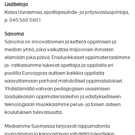
Lisätietoja
Kaisa Uurasmaa, sijoittajasuhde- ja yritysvastuujohtaja,
p. 040 560 5601
Sanoma
Sanoma on innovatiivinen ja ketterä oppimisen ja
median yhtiö, joka vaikuttaa miljoonien ihmisten
elämään joka päivä. Ensiluokkaiset oppimateriaalimme
ja -ratkaisumme tukevat opettajia ja oppilaita eri
puolilla Eurooppaa auttaen kaikkia oppilaita
saavuttamaan parhaat mahdolliset oppimistulokset.
Yhdistämällä vahvan pedagogisen osaamisen
laadukkaisiin oppimateriaaleihin ja edistykselliseen
teknologiaan muokkaamme perus- ja toisen asteen
koulutuksen tulevaisuutta.
Mediamme Suomessa tarjoavat riippumatonta
journalismia ja kiinnostavaa viihdettä tulevillekin