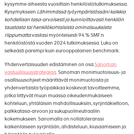
kysymme aiheesta vuosittain henkilöstötutkimuksessa.
Kysymykseen
Lähimmässä työympäristössäni kaikkia
kohdellaan tasa-arvoisesti ja kunnioittavasti henkilön
taustasta tai henkilökohtaisista ominaisuuksista
riippumatta
vastasi myönteisesti 94 % SMF:n
henkilöstöstä vuoden 2024 tutkimuksessa. Luku on
selkeästi parempi kuin eurooppalainen benchmark.
Yhdenvertaisuuden edistäminen on osa
Sanoman
vastuullisuusstrategiaa
. Sanoman monimuotoisuus- ja
osallisuusohjeet määrittävät monimuotoista ja
yhdenvertaista työpaikkaa koskevat tavoitteemme,
jotka liittyvät muun muassa oikeudenmukaiseen
kohteluun, yhtäläisiin mahdollisuuksiin, syrjintäkieltoon,
palkkatasa-arvoon ja sukupuolineutraaliin
kokemukseen. Sanomalla on nollatoleranssi
kaikenlaiseen syrjintään, ahdisteluun, kiusaamiseen ja