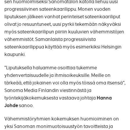
sen huomioimiseksi Sanomatalon katolla liehuu uusi
progressiivinen sateenkaarilippu. Monen vuoden
liputuksen jälkeen vanhat perinteiset sateenkaariliput
olivat jo resuuntuneet, uusi pyrkii tekemään näkyväksi
myös sateenkaarilipun piiriin kuuluvien vähemmistöjen
vähemmistöt. Samanlaista progressiivista
sateenkaarilippua käyttää myös esimerkiksi Helsingin
kaupunki.
”Liputuksella haluamme osoittaa tukemme
yhdenvertaisuudelle ja ihmisoikeuksille. Meille on
tärkeää, että jokainen voi olla myös töissä oma itsensä”,
Sanoma Media Finlandin viestinnästä ja
työntekijäkokemuksesta vastaava johtaja
Hanna
Johde
sanoo.
Vähemmistöryhmien kokemuksen huomioiminen on
yksi Sanoman monimuotoisuustyön tavoitteista ja