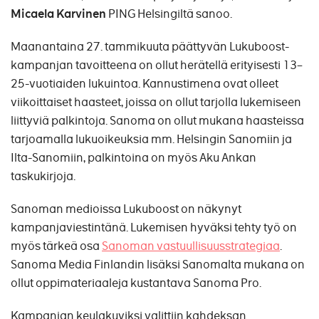
Micaela Karvinen
PING Helsingiltä sanoo.
Maanantaina 27. tammikuuta päättyvän Lukuboost-
kampanjan tavoitteena on ollut herätellä erityisesti 13–
25-vuotiaiden lukuintoa. Kannustimena ovat olleet
viikoittaiset haasteet, joissa on ollut tarjolla lukemiseen
liittyviä palkintoja. Sanoma on ollut mukana haasteissa
tarjoamalla lukuoikeuksia mm. Helsingin Sanomiin ja
Ilta-Sanomiin, palkintoina on myös Aku Ankan
taskukirjoja.
Sanoman medioissa Lukuboost on näkynyt
kampanjaviestintänä. Lukemisen hyväksi tehty työ on
myös tärkeä osa
Sanoman vastuullisuusstrategiaa
.
Sanoma Media Finlandin lisäksi Sanomalta mukana on
ollut oppimateriaaleja kustantava Sanoma Pro.
Kampanjan keulakuviksi valittiin kahdeksan