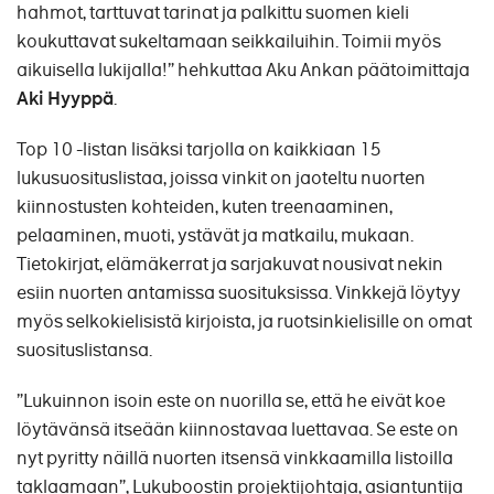
hahmot, tarttuvat tarinat ja palkittu suomen kieli
koukuttavat sukeltamaan seikkailuihin. Toimii myös
aikuisella lukijalla!” hehkuttaa Aku Ankan päätoimittaja
Aki Hyyppä
.
Top 10 -listan lisäksi tarjolla on kaikkiaan 15
lukusuosituslistaa, joissa vinkit on jaoteltu nuorten
kiinnostusten kohteiden, kuten treenaaminen,
pelaaminen, muoti, ystävät ja matkailu, mukaan.
Tietokirjat, elämäkerrat ja sarjakuvat nousivat nekin
esiin nuorten antamissa suosituksissa. Vinkkejä löytyy
myös selkokielisistä kirjoista, ja ruotsinkielisille on omat
suosituslistansa.
”Lukuinnon isoin este on nuorilla se, että he eivät koe
löytävänsä itseään kiinnostavaa luettavaa. Se este on
nyt pyritty näillä nuorten itsensä vinkkaamilla listoilla
taklaamaan”, Lukuboostin projektijohtaja, asiantuntija