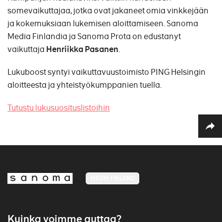
somevaikuttajaa, jotka ovat jakaneet omia vinkkejään
ja kokemuksiaan lukemisen aloittamiseen. Sanoma
Media Finlandia ja Sanoma Prota on edustanyt
vaikuttaja
Henriikka Pasanen
.
Lukuboost syntyi vaikuttavuustoimisto PING Helsingin
aloitteesta ja yhteistyökumppanien tuella.
Tutustu lukusuosituslistoihin
MEDIA FINLAND
Kuinka voimme auttaa?