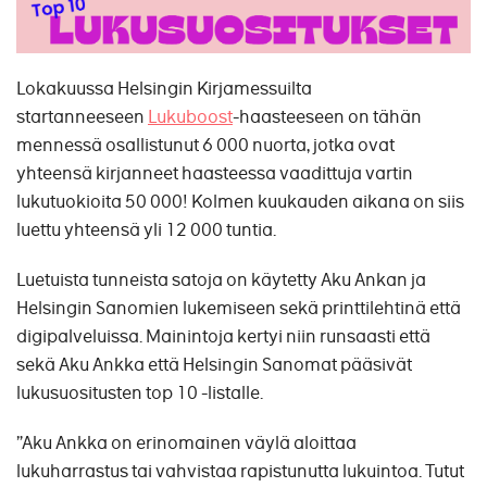
Lokakuussa Helsingin Kirjamessuilta
startanneeseen
Lukuboost
-haasteeseen on tähän
mennessä osallistunut 6 000 nuorta, jotka ovat
yhteensä kirjanneet haasteessa vaadittuja vartin
lukutuokioita 50 000! Kolmen kuukauden aikana on siis
luettu yhteensä yli 12 000 tuntia.
Luetuista tunneista satoja on käytetty Aku Ankan ja
Helsingin Sanomien lukemiseen sekä printtilehtinä että
digipalveluissa. Mainintoja kertyi niin runsaasti että
sekä Aku Ankka että Helsingin Sanomat pääsivät
lukusuositusten top 10 -listalle.
”Aku Ankka on erinomainen väylä aloittaa
lukuharrastus tai vahvistaa rapistunutta lukuintoa. Tutut