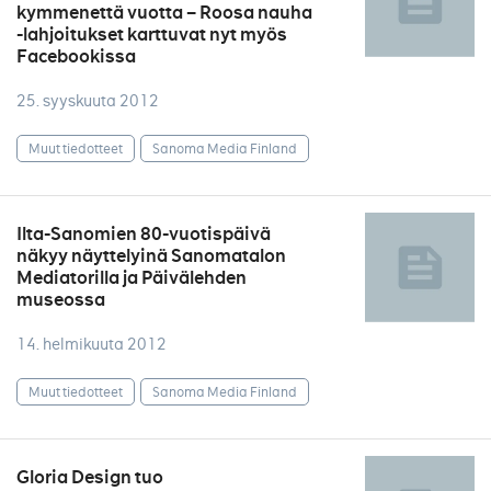
kymmenettä vuotta – Roosa nauha
-lahjoitukset karttuvat nyt myös
Facebookissa
25. syyskuuta 2012
Muut tiedotteet
Sanoma Media Finland
Ilta-Sanomien 80-vuotispäivä
näkyy näyttelyinä Sanomatalon
Mediatorilla ja Päivälehden
museossa
14. helmikuuta 2012
Muut tiedotteet
Sanoma Media Finland
Gloria Design tuo