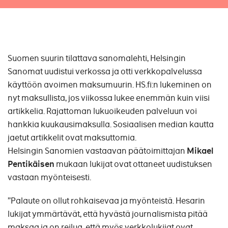
Suomen suurin tilattava sanomalehti, Helsingin
Sanomat uudistui verkossa ja otti verkkopalvelussa
käyttöön avoimen maksumuurin. HS.fi:n lukeminen on
nyt maksullista, jos viikossa lukee enemmän kuin viisi
artikkelia. Rajattoman lukuoikeuden palveluun voi
hankkia kuukausimaksulla. Sosiaalisen median kautta
jaetut artikkelit ovat maksuttomia.
Helsingin Sanomien vastaavan päätoimittajan
Mikael
Pentikäisen
mukaan lukijat ovat ottaneet uudistuksen
vastaan myönteisesti.
”Palaute on ollut rohkaisevaa ja myönteistä. Hesarin
lukijat ymmärtävät, että hyvästä journalismista pitää
maksaa ja on reilua, että myös verkkolukijat ovat