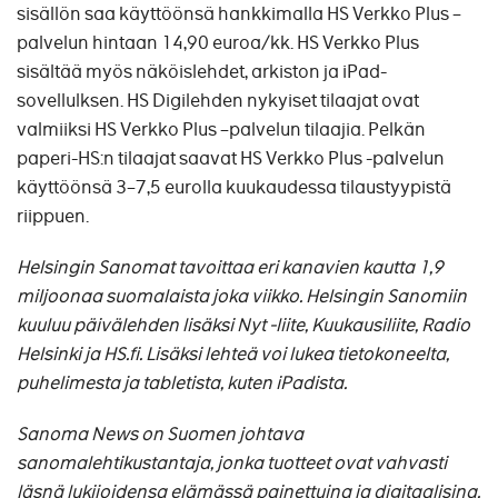
sisällön saa käyttöönsä hankkimalla HS Verkko Plus –
palvelun hintaan 14,90 euroa/kk. HS Verkko Plus
sisältää myös näköislehdet, arkiston ja iPad-
sovellulksen. HS Digilehden nykyiset tilaajat ovat
valmiiksi HS Verkko Plus –palvelun tilaajia. Pelkän
paperi-HS:n tilaajat saavat HS Verkko Plus -palvelun
käyttöönsä 3–7,5 eurolla kuukaudessa tilaustyypistä
riippuen.
Helsingin Sanomat tavoittaa eri kanavien kautta 1,9
miljoonaa suomalaista joka viikko. Helsingin Sanomiin
kuuluu päivälehden lisäksi Nyt -liite, Kuukausiliite, Radio
Helsinki ja HS.fi. Lisäksi lehteä voi lukea tietokoneelta,
puhelimesta ja tabletista, kuten iPadista.
Sanoma News on Suomen johtava
sanomalehtikustantaja, jonka tuotteet ovat vahvasti
läsnä lukijoidensa elämässä painettuina ja digitaalisina.