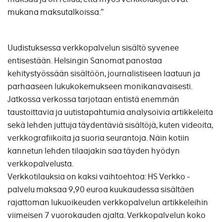
mukana maksutalkoissa.”
Uudistuksessa verkkopalvelun sisältö syvenee
entisestään. Helsingin Sanomat panostaa
kehitystyössään sisältöön, journalistiseen laatuun ja
parhaaseen lukukokemukseen monikanavaisesti.
Jatkossa verkossa tarjotaan entistä enemmän
taustoittavia ja uutistapahtumia analysoivia artikkeleita
sekä lehden juttuja täydentäviä sisältöjä, kuten videoita,
verkkografiikoita ja suoria seurantoja. Näin kotiin
kannetun lehden tilaajakin saa täyden hyödyn
verkkopalvelusta.
Verkkotilauksia on kaksi vaihtoehtoa: HS Verkko -
palvelu maksaa 9,90 euroa kuukaudessa sisältäen
rajattoman lukuoikeuden verkkopalvelun artikkeleihin
viimeisen 7 vuorokauden ajalta. Verkkopalvelun koko