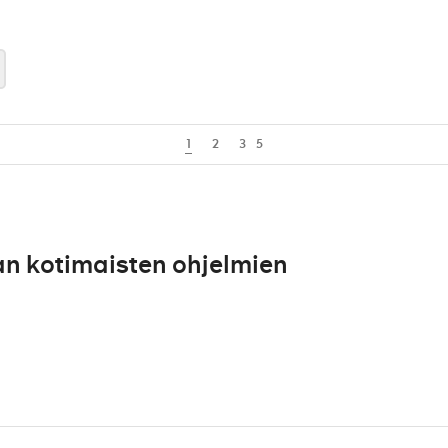
1
2
3
5
n kotimaisten ohjelmien