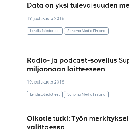
Data on yksi tulevaisuuden me
19. joulukuuta 2018
Lehdistötiedotteet
Sanoma Media Finland
Radio- ja podcast-sovellus Sup
miljoonaan laitteeseen
19. joulukuuta 2018
Lehdistötiedotteet
Sanoma Media Finland
Oikotie tutki: Työn merkitykse
valittaessa