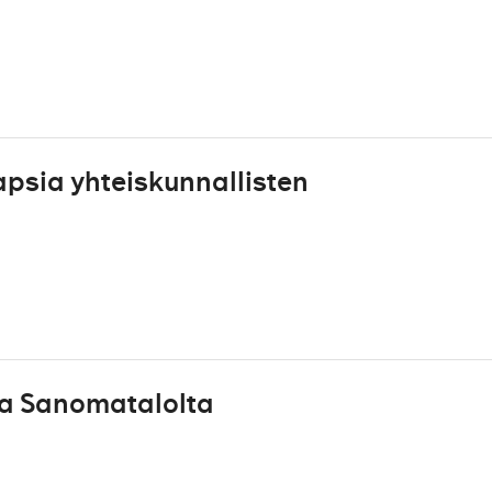
apsia yhteiskunnallisten
na Sanomatalolta