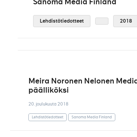
Sanoma Media Finland
Lehdistötiedotteet
2018
Meira Noronen Nelonen Media
päälliköksi
20. joulukuuta 2018
Lehdistötiedotteet
Sanoma Media Finland