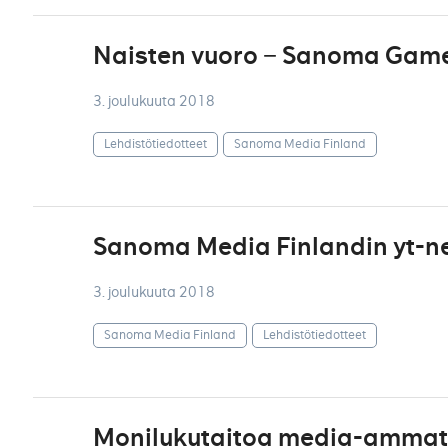
Naisten vuoro − Sanoma Game
3. joulukuuta 2018
Lehdistötiedotteet
Sanoma Media Finland
Sanoma Media Finlandin yt-ne
3. joulukuuta 2018
Sanoma Media Finland
Lehdistötiedotteet
Monilukutaitoa media-ammatti