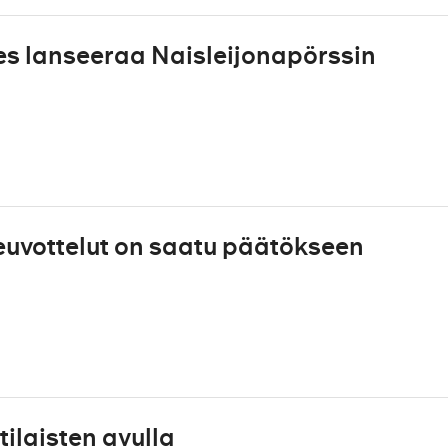
s lanseeraa Naisleijonapörssin
uvottelut on saatu päätökseen
laisten avulla