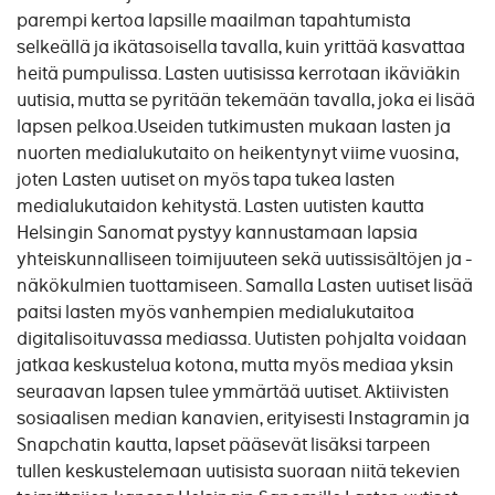
parempi kertoa lapsille maailman tapahtumista
selkeällä ja ikätasoisella tavalla, kuin yrittää kasvattaa
heitä pumpulissa. Lasten uutisissa kerrotaan ikäviäkin
uutisia, mutta se pyritään tekemään tavalla, joka ei lisää
lapsen pelkoa.Useiden tutkimusten mukaan lasten ja
nuorten medialukutaito on heikentynyt viime vuosina,
joten Lasten uutiset on myös tapa tukea lasten
medialukutaidon kehitystä. Lasten uutisten kautta
Helsingin Sanomat pystyy kannustamaan lapsia
yhteiskunnalliseen toimijuuteen sekä uutissisältöjen ja -
näkökulmien tuottamiseen. Samalla Lasten uutiset lisää
paitsi lasten myös vanhempien medialukutaitoa
digitalisoituvassa mediassa. Uutisten pohjalta voidaan
jatkaa keskustelua kotona, mutta myös mediaa yksin
seuraavan lapsen tulee ymmärtää uutiset. Aktiivisten
sosiaalisen median kanavien, erityisesti Instagramin ja
Snapchatin kautta, lapset pääsevät lisäksi tarpeen
tullen keskustelemaan uutisista suoraan niitä tekevien