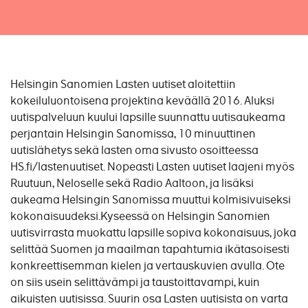
Helsingin Sanomien Lasten uutiset aloitettiin
kokeiluluontoisena projektina keväällä 2016. Aluksi
uutispalveluun kuului lapsille suunnattu uutisaukeama
perjantain Helsingin Sanomissa, 10 minuuttinen
uutislähetys sekä lasten oma sivusto osoitteessa
HS.fi/lastenuutiset. Nopeasti Lasten uutiset laajeni myös
Ruutuun, Neloselle sekä Radio Aaltoon, ja lisäksi
aukeama Helsingin Sanomissa muuttui kolmisivuiseksi
kokonaisuudeksi.Kyseessä on Helsingin Sanomien
uutisvirrasta muokattu lapsille sopiva kokonaisuus, joka
selittää Suomen ja maailman tapahtumia ikätasoisesti
konkreettisemman kielen ja vertauskuvien avulla. Ote
on siis usein selittävämpi ja taustoittavampi, kuin
aikuisten uutisissa. Suurin osa Lasten uutisista on varta