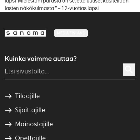
lapsi”Mielestäni parasta on se, että uutiset käsitellään
lasten näkökulmasta.” – 12-vuotias lapsi
MEDIA FINLAND
Kuinka voimme auttaa?
Tilaajille
Sijoittajille
Mainostajille
Opettajille