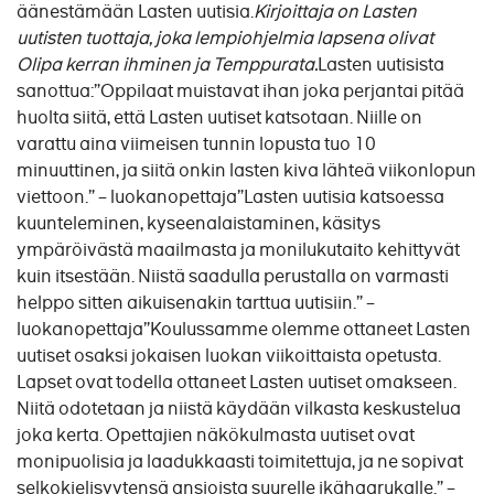
äänestämään Lasten uutisia.
Kirjoittaja on Lasten
uutisten tuottaja, joka lempiohjelmia lapsena olivat
Olipa kerran ihminen ja Temppurata.
Lasten uutisista
sanottua:”Oppilaat muistavat ihan joka perjantai pitää
huolta siitä, että Lasten uutiset katsotaan. Niille on
varattu aina viimeisen tunnin lopusta tuo 10
minuuttinen, ja siitä onkin lasten kiva lähteä viikonlopun
viettoon.” – luokanopettaja”Lasten uutisia katsoessa
kuunteleminen, kyseenalaistaminen, käsitys
ympäröivästä maailmasta ja monilukutaito kehittyvät
kuin itsestään. Niistä saadulla perustalla on varmasti
helppo sitten aikuisenakin tarttua uutisiin.” –
luokanopettaja”Koulussamme olemme ottaneet Lasten
uutiset osaksi jokaisen luokan viikoittaista opetusta.
Lapset ovat todella ottaneet Lasten uutiset omakseen.
Niitä odotetaan ja niistä käydään vilkasta keskustelua
joka kerta. Opettajien näkökulmasta uutiset ovat
monipuolisia ja laadukkaasti toimitettuja, ja ne sopivat
selkokielisyytensä ansioista suurelle ikähaarukalle.” –