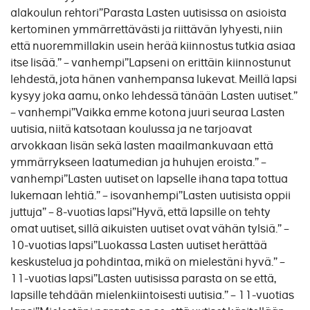
alakoulun rehtori”Parasta Lasten uutisissa on asioista
kertominen ymmärrettävästi ja riittävän lyhyesti, niin
että nuoremmillakin usein herää kiinnostus tutkia asiaa
itse lisää.” – vanhempi”Lapseni on erittäin kiinnostunut
lehdestä, jota hänen vanhempansa lukevat. Meillä lapsi
kysyy joka aamu, onko lehdessä tänään Lasten uutiset.”
– vanhempi”Vaikka emme kotona juuri seuraa Lasten
uutisia, niitä katsotaan koulussa ja ne tarjoavat
arvokkaan lisän sekä lasten maailmankuvaan että
ymmärrykseen laatumedian ja huhujen eroista.” –
vanhempi”Lasten uutiset on lapselle ihana tapa tottua
lukemaan lehtiä.” – isovanhempi”Lasten uutisista oppii
juttuja” – 8-vuotias lapsi”Hyvä, että lapsille on tehty
omat uutiset, sillä aikuisten uutiset ovat vähän tylsiä.” –
10-vuotias lapsi”Luokassa Lasten uutiset herättää
keskustelua ja pohdintaa, mikä on mielestäni hyvä.” –
11-vuotias lapsi”Lasten uutisissa parasta on se että,
lapsille tehdään mielenkiintoisesti uutisia.” – 11-vuotias