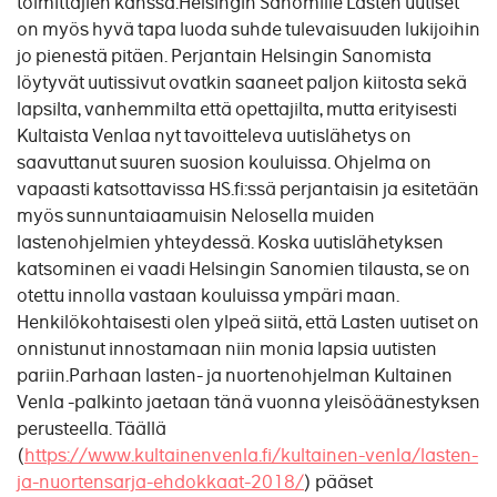
toimittajien kanssa.Helsingin Sanomille Lasten uutiset
on myös hyvä tapa luoda suhde tulevaisuuden lukijoihin
jo pienestä pitäen. Perjantain Helsingin Sanomista
löytyvät uutissivut ovatkin saaneet paljon kiitosta sekä
lapsilta, vanhemmilta että opettajilta, mutta erityisesti
Kultaista Venlaa nyt tavoitteleva uutislähetys on
saavuttanut suuren suosion kouluissa. Ohjelma on
vapaasti katsottavissa HS.fi:ssä perjantaisin ja esitetään
myös sunnuntaiaamuisin Nelosella muiden
lastenohjelmien yhteydessä. Koska uutislähetyksen
katsominen ei vaadi Helsingin Sanomien tilausta, se on
otettu innolla vastaan kouluissa ympäri maan.
Henkilökohtaisesti olen ylpeä siitä, että Lasten uutiset on
onnistunut innostamaan niin monia lapsia uutisten
pariin.Parhaan lasten- ja nuortenohjelman Kultainen
Venla -palkinto jaetaan tänä vuonna yleisöäänestyksen
perusteella. Täällä
(
https://www.kultainenvenla.fi/kultainen-venla/lasten-
ja-nuortensarja-ehdokkaat-2018/
) pääset