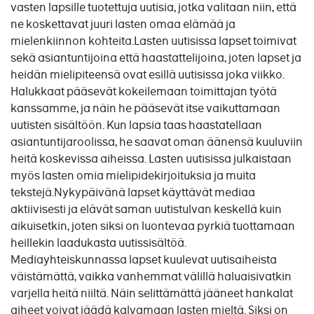
vasten lapsille tuotettuja uutisia, jotka valitaan niin, että
ne koskettavat juuri lasten omaa elämää ja
mielenkiinnon kohteita.Lasten uutisissa lapset toimivat
sekä asiantuntijoina että haastattelijoina, joten lapset ja
heidän mielipiteensä ovat esillä uutisissa joka viikko.
Halukkaat pääsevät kokeilemaan toimittajan työtä
kanssamme, ja näin he pääsevät itse vaikuttamaan
uutisten sisältöön. Kun lapsia taas haastatellaan
asiantuntijaroolissa, he saavat oman äänensä kuuluviin
heitä koskevissa aiheissa. Lasten uutisissa julkaistaan
myös lasten omia mielipidekirjoituksia ja muita
tekstejä.Nykypäivänä lapset käyttävät mediaa
aktiivisesti ja elävät saman uutistulvan keskellä kuin
aikuisetkin, joten siksi on luontevaa pyrkiä tuottamaan
heillekin laadukasta uutissisältöä.
Mediayhteiskunnassa lapset kuulevat uutisaiheista
väistämättä, vaikka vanhemmat välillä haluaisivatkin
varjella heitä niiltä. Näin selittämättä jääneet hankalat
aiheet voivat jäädä kalvamaan lasten mieltä. Siksi on