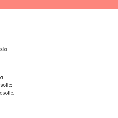
sia
na
solle:
asolle.