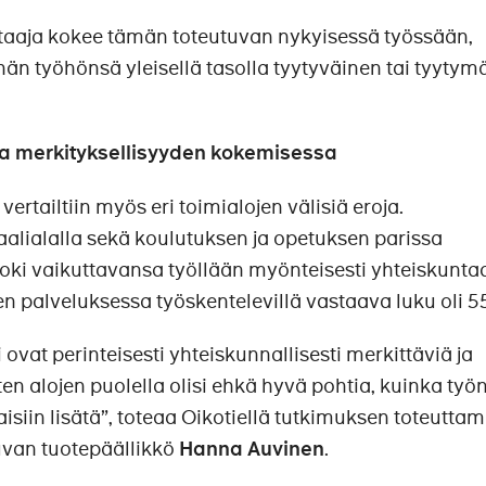
taaja kokee tämän toteutuvan nykyisessä työssään,
hän työhönsä yleisellä tasolla tyytyväinen tai tyytym
oja merkityksellisyyden kokemisessa
ertailtiin myös eri toimialojen välisiä eroja.
aalialalla sekä koulutuksen ja opetuksen parissa
oki vaikuttavansa työllään myönteisesti yhteiskunta
 palveluksessa työskentelevillä vastaava luku oli 5
 ovat perinteisesti yhteiskunnallisesti merkittäviä ja
sten alojen puolella olisi ehkä hyvä pohtia, kuinka työ
aisiin lisätä”, toteaa Oikotiellä tutkimuksen toteuttam
uvan tuotepäällikkö
Hanna Auvinen
.