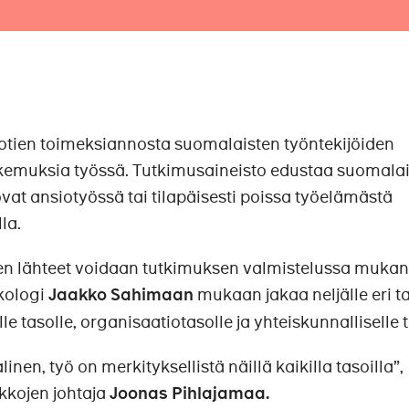
kotien toimeksiannosta suomalaisten työntekijöiden
kemuksia työssä. Tutkimusaineisto edustaa suomalai
ovat ansiotyössä tai tilapäisesti poissa työelämästä
la.
en lähteet voidaan tutkimuksen valmistelussa muka
kologi
Jaakko Sahimaan
mukaan jakaa neljälle eri ta
lle tasolle, organisaatiotasolle ja yhteiskunnalliselle t
nen, työ on merkityksellistä näillä kaikilla tasoilla”,
kkojen johtaja
Joonas Pihlajamaa.