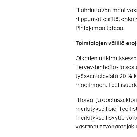
”Ilahduttavan moni vas
riippumatta siitä, onko 
Pihlajamaa toteaa.
Toimialojen välillä er
Oikotien tutkimuksessa v
Terveydenhoito- ja sosi
työskentelevistä 90 % k
maailmaan. Teollisuuden
”Hoiva- ja opetussektori
merkityksellisiä. Teolli
merkityksellisyyttä voit
vastannut työnantajak