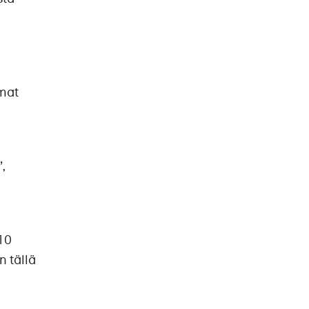
omat
,
10
n tällä