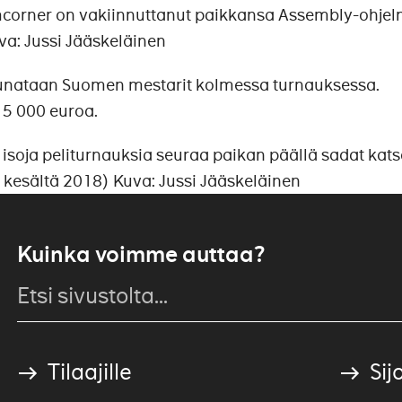
mcorner on vakiinnuttanut paikkansa Assembly-ohjel
va: Jussi Jääskeläinen
uunataan Suomen mestarit kolmessa turnauksessa.
15 000 euroa.
isoja peliturnauksia seuraa paikan päällä sadat katso
 kesältä 2018) Kuva: Jussi Jääskeläinen
Kuinka voimme auttaa?
Tilaajille
Sijo