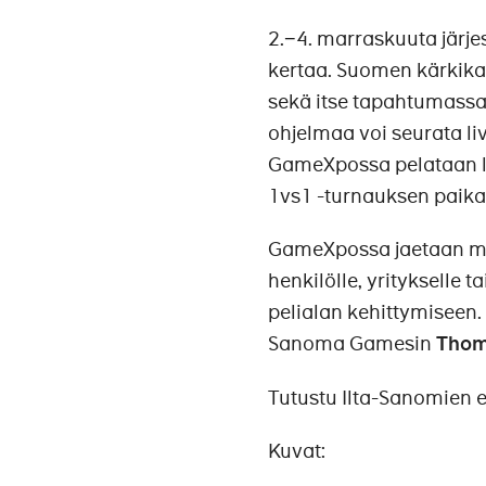
2.−4. marraskuuta järj
kertaa. Suomen kärkikas
sekä itse tapahtumassa
ohjelmaa voi seurata li
GameXpossa pelataan li
1vs1 -turnauksen paikal
GameXpossa jaetaan my
henkilölle, yritykselle 
pelialan kehittymiseen
Sanoma Gamesin
Thom
Tutustu Ilta-Sanomien 
Kuvat: