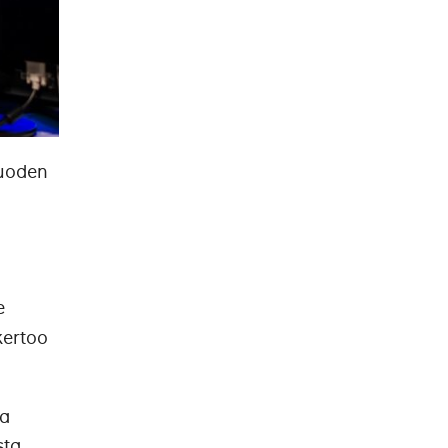
vuoden
e
kertoo
sa
sta