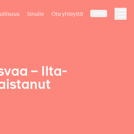
ullisuus
Sinulle
Ota yhteyttä
SUOMI
vaa – Ilta-
aistanut