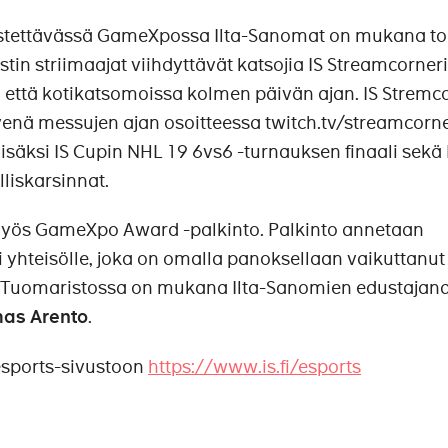
estettävässä GameXpossa Ilta-Sanomat on mukana to
tin striimaajat viihdyttävät katsojia IS Streamcorner
 että kotikatsomoissa kolmen päivän ajan. IS Stremc
venä messujen ajan osoitteessa twitch.tv/streamcorne
säksi IS Cupin NHL 19 6vs6 -turnauksen finaali sekä
liskarsinnat.
ös GameXpo Award -palkinto. Palkinto annetaan
tai yhteisölle, joka on omalla panoksellaan vaikuttanut
. Tuomaristossa on mukana Ilta-Sanomien edustajan
as Arento
.
esports-sivustoon
https://www.is.fi/esports