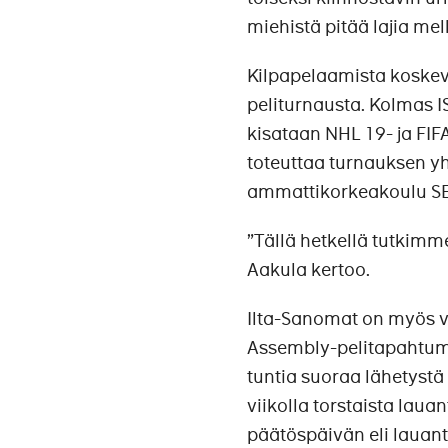
miehistä pitää lajia mel
Kilpapelaamista koskevi
peliturnausta. Kolmas I
kisataan NHL 19- ja FI
toteuttaa turnauksen y
ammattikorkeakoulu S
”Tällä hetkellä tutkimm
Aakula kertoo.
Ilta-Sanomat on myös v
Assembly-pelitapahtuma
tuntia suoraa lähetystä
viikolla torstaista lauan
päätöspäivän eli lauant