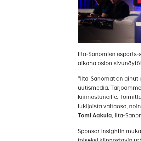
Ilta-Sanomien esports-s
aikana osion sivunäytöt 
”Ilta-Sanomat on ainut 
uutismedia. Tarjoamme 
kiinnostuneille. Toimitt
lukijoista valtaosa, noi
Tomi Aakula
, Ilta-San
Sponsor Insightin muk
toiseksi kiinnostavin ur