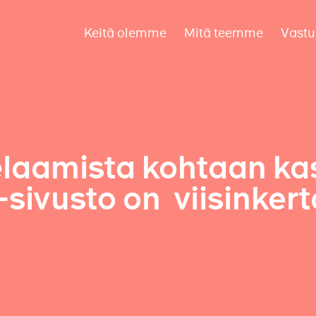
Keitä olemme
Mitä teemme
Vastu
laamista kohtaan kas
sivusto on viisinkert