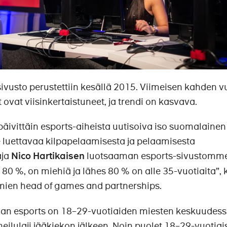
ivusto perustettiin kesällä 2015. Viimeisen kahden 
ovat viisinkertaistuneet, ja trendi on kasvava.
päivittäin esports-aiheista uutisoiva iso suomalainen
luettavaa kilpapelaamisesta ja pelaamisesta
aja
Nico Hartikaisen
luotsaaman esports-sivustomm
n 80 %, on miehiä ja lähes 80 % on alle 35-vuotiaita”, 
omien head of games and partnerships.
aan esports on 18–29-vuotiaiden miesten keskuudes
heilulaji jääkiekon jälkeen. Noin puolet 18–29-vuotiai