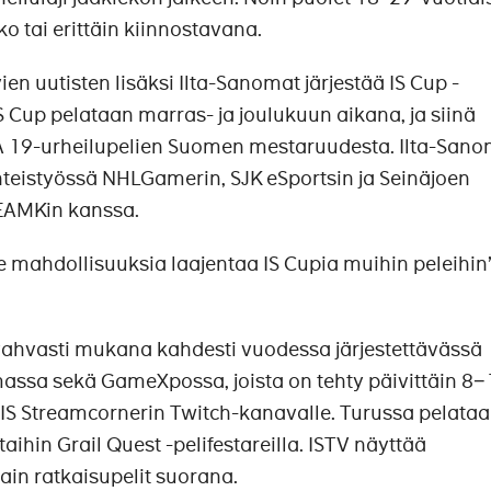
ko tai erittäin kiinnostavana.
en uutisten lisäksi Ilta-Sanomat järjestää IS Cup -
S Cup pelataan marras- ja joulukuun aikana, ja siinä
FA 19-urheilupelien Suomen mestaruudesta. Ilta-San
hteistyössä NHLGamerin, SJK eSportsin ja Seinäjoen
EAMKin kanssa.
e mahdollisuuksia laajentaa IS Cupia muihin peleihin”
ahvasti mukana kahdesti vuodessa järjestettävässä
ssa sekä GameXpossa, joista on tehty päivittäin 8−
 IS Streamcornerin Twitch-kanavalle. Turussa pelataa
taihin Grail Quest -pelifestareilla. ISTV näyttää
ain ratkaisupelit suorana.