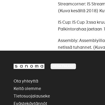
Streamcorner: IS Strea
(Kuva kesältä 2018) Ku
IS Cup:
IS Cup 3:ssa kr
Palkintorahaa jaetaan 
Assembly:
Assemblyilla 
netissä tuhannet. (Kuva
MEDIA FINLAND
Ota yhteyttä
Keitä olemme
Tietosuojalauseke
Evästekäytännöt