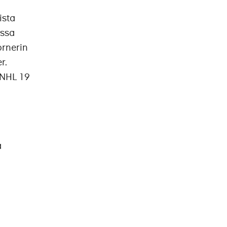
ista
issa
ornerin
r.
 NHL 19
a