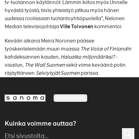
tv-tuotannon käytännöt. Lämmin kiitos myös Unnelle
hyvästä työstä, tiivis yhteistyö jatkuu myös hänen
uudessa roolissaan tuotantoyhtiöpuolella”, Nelonen
Median televisiojohtaja
Ville Toivonen
kommentoi.
Kevään aikana Meira Noronen pääsee
työskentelemään muun muassa
The Voice of Finlandin
kahdeksannen kauden,
Haluatko miljonääriksi?
-
visailun,
The Wall Suomen
sekä viime keväänä potin
räjäyttäneen
Selviytyjät Suomen
parissa.
MEDIA FINLAND
Kuinka voimme auttaa?