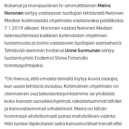
Kokenut ja monipuolinen tv-ammattilainen
Meira
Noronen
siirtyy vastaavan tuottajan tehtävistä Nelonen
Median kotimaisista ohjelmista vastaavaksi päälliköksi
7.1.2019 alkaen. Noronen vastaa Nelonen Median
televisiotiimissä kaikkien kotimaisten ohjelmien
tuotannosta ja toimii vastaavien tuottajien esimiehenä.
Tehtävää aiemmin hoitanut
Unne Sormunen
siirtyy
tuotantoyhtiö Endemol Shine Finlandin
toimitusjohtajaksi.
”On hienoa, että omasta tiimistä löytyy kovia osaajia,
kun uusia tehtäviä avautuu. Kotimainen ohjelmisto on
olennainen osa televisiotarjontaamme: se yhdistää
koko kansan suosikkiohjelmat, rakastetuimmat tähdet
ja kiinnostavimmat viihdeilmiöt. Meira on tähän
hommaan ehdottomasti paras mahdollinen valinta.
Hän tuntee läpikotaisin sekä kansainväliset trendit että