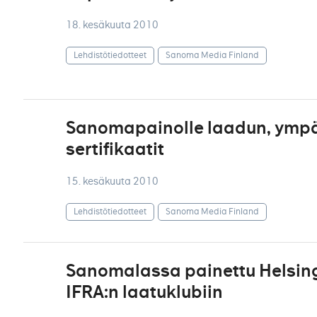
18. kesäkuuta 2010
Lehdistötiedotteet
Sanoma Media Finland
Sanomapainolle laadun, ympär
sertifikaatit
15. kesäkuuta 2010
Lehdistötiedotteet
Sanoma Media Finland
Sanomalassa painettu Helsi
IFRA:n laatuklubiin