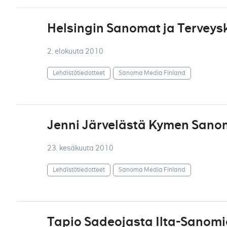
Helsingin Sanomat ja Terveysk
2. elokuuta 2010
Lehdistötiedotteet
Sanoma Media Finland
Jenni Järvelästä Kymen Sano
23. kesäkuuta 2010
Lehdistötiedotteet
Sanoma Media Finland
Tapio Sadeojasta Ilta-Sanomi