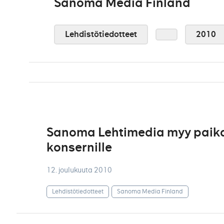
Sanoma Media Finland
Lehdistötiedotteet
2010
Sanoma Lehtimedia myy paikal
konsernille
12. joulukuuta 2010
Lehdistötiedotteet
Sanoma Media Finland