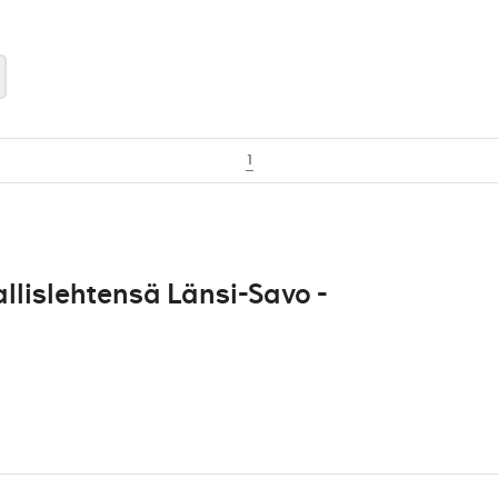
1
lislehtensä Länsi-Savo -