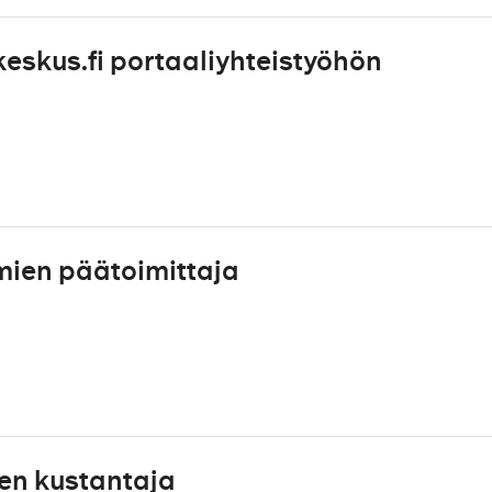
eskus.fi portaaliyhteistyöhön
mien päätoimittaja
en kustantaja