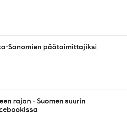
lta-Sanomien päätoimittajiksi
teen rajan - Suomen suurin
acebookissa