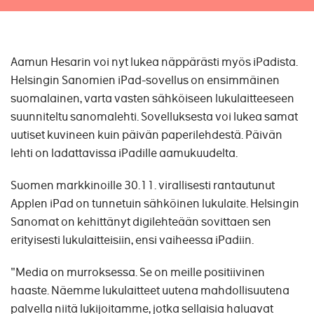
Aamun Hesarin voi nyt lukea näppärästi myös iPadista.
Helsingin Sanomien iPad-sovellus on ensimmäinen
suomalainen, varta vasten sähköiseen lukulaitteeseen
suunniteltu sanomalehti. Sovelluksesta voi lukea samat
uutiset kuvineen kuin päivän paperilehdestä. Päivän
lehti on ladattavissa iPadille aamukuudelta.
Suomen markkinoille 30.11. virallisesti rantautunut
Applen iPad on tunnetuin sähköinen lukulaite. Helsingin
Sanomat on kehittänyt digilehteään sovittaen sen
erityisesti lukulaitteisiin, ensi vaiheessa iPadiin.
"Media on murroksessa. Se on meille positiivinen
haaste. Näemme lukulaitteet uutena mahdollisuutena
palvella niitä lukijoitamme, jotka sellaisia haluavat