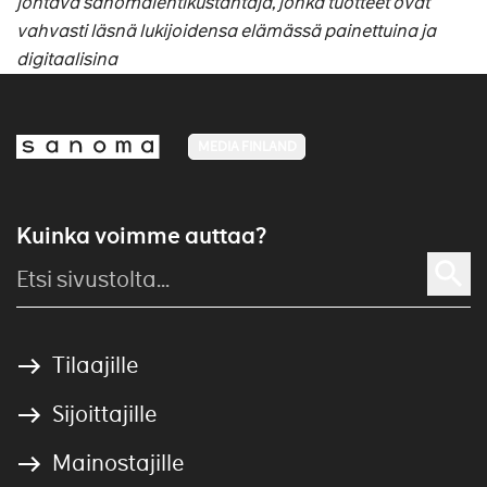
johtava sanomalehtikustantaja, jonka tuotteet ovat
vahvasti läsnä lukijoidensa elämässä painettuina ja
digitaalisina
MEDIA FINLAND
Kuinka voimme auttaa?
Tilaajille
Sijoittajille
Mainostajille