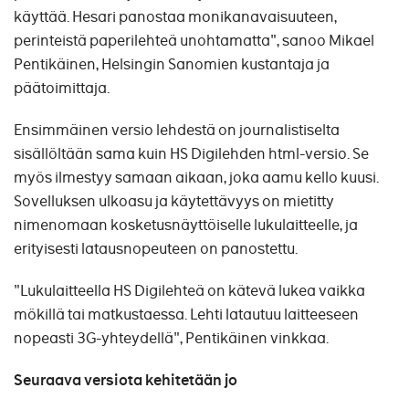
käyttää. Hesari panostaa monikanavaisuuteen,
perinteistä paperilehteä unohtamatta", sanoo Mikael
Pentikäinen, Helsingin Sanomien kustantaja ja
päätoimittaja.
Ensimmäinen versio lehdestä on journalistiselta
sisällöltään sama kuin HS Digilehden html-versio. Se
myös ilmestyy samaan aikaan, joka aamu kello kuusi.
Sovelluksen ulkoasu ja käytettävyys on mietitty
nimenomaan kosketusnäyttöiselle lukulaitteelle, ja
erityisesti latausnopeuteen on panostettu.
"Lukulaitteella HS Digilehteä on kätevä lukea vaikka
mökillä tai matkustaessa. Lehti latautuu laitteeseen
nopeasti 3G-yhteydellä", Pentikäinen vinkkaa.
Seuraava versiota kehitetään jo