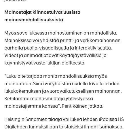
Mainostajat kiinnostuivat uusista
mainosmahdollisuuksista
Myös sovelluksessa mainostaminen on mahdollista.
Mainoksissa voi yhdistää printti- ja verkkomainonnan
parhaita puolia, visuaalisuutta ja interaktiivisuutta.
Videot ja animaatiot ovat käyttäjäystävällisiä ja
käynnistyvät vasta lukijan aloitteesta.
"Lukulaite tarjoaa monia mahdollisuuksia myös
mainontaan. Siinä voi yhdistää uudella tavalla lehden
lukukokemuksen ja vuorovaikutuksellisen mainonnan.
Kehitämme mainosmuotoja yhteistyössä
mainostajiemme kanssa", Pentikäinen jatkaa.
Helsingin Sanomien tilaaja voi lukea lehden iPadissa HS
Digilehden tunnuksillaan toistaiseksi ilman lisämaksua.