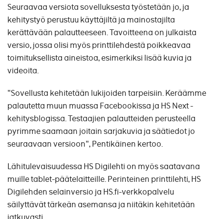
Seuraavaa versiota sovelluksesta työstetään jo, ja
kehitystyö perustuu käyttäjiltä ja mainostajilta
kerättävään palautteeseen. Tavoitteena on julkaista
versio, jossa olisi myös printtilehdestä poikkeavaa
toimituksellista aineistoa, esimerkiksi lisää kuvia ja
videoita.
"Sovellusta kehitetään lukijoiden tarpeisiin. Keräämme
palautetta muun muassa Facebookissa ja HS Next -
kehitysblogissa. Testaajien palautteiden perusteella
pyrimme saamaan joitain sarjakuvia ja säätiedot jo
seuraavaan versioon", Pentikäinen kertoo.
Lähitulevaisuudessa HS Digilehti on myös saatavana
muille tablet-päätelaitteille. Perinteinen printtilehti, HS
Digilehden selainversio ja HS.fi-verkkopalvelu
säilyttävät tärkeän asemansa ja niitäkin kehitetään
jatkuvasti.