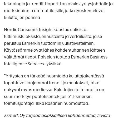
teknologia ja trendit. Raportti on avuksi yritysjohdolle ja
markkinoinnin ammattilaisille, jotka työskentelevät
kuluttajien parissa.
Nordic Consumer Insight koostuu uutisista,
tutkimustuloksista, ennusteista ja vertailuista, ja se
perustuu Esmerkin tuottamiin uutistiivistelmiin.
Käytössämme ovat lähes kahdentuhannen lähteen
välittämät tiedot. Palvelun tuottaa Esmerkin Business
Intelligence Services -yksikkö.
"Yritysten on tärkeää huomioida kuluttajakentässä
tapahtuvat laajemmat trendit ja muutokset, jotka
näkyvät myös mediassa. Kuluttajien toiminnalla on
suuri merkitys päätöksentekijöille", Esmerkin
toimitusjohtaja Ilkka Räsänen huomauttaa.
Esmerk Oy tarjoaa asiakkailleen kohdennettua, tiivistä