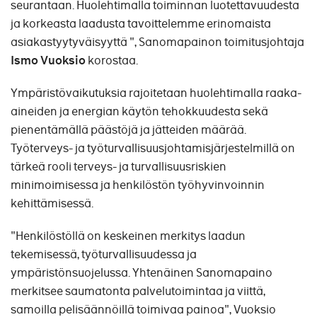
seurantaan. Huolehtimalla toiminnan luotettavuudesta
ja korkeasta laadusta tavoittelemme erinomaista
asiakastyytyväisyyttä ", Sanomapainon toimitusjohtaja
Ismo Vuoksio
korostaa.
Ympäristövaikutuksia rajoitetaan huolehtimalla raaka-
aineiden ja energian käytön tehokkuudesta sekä
pienentämällä päästöjä ja jätteiden määrää.
Työterveys- ja työturvallisuusjohtamisjärjestelmillä on
tärkeä rooli terveys- ja turvallisuusriskien
minimoimisessa ja henkilöstön työhyvinvoinnin
kehittämisessä.
"Henkilöstöllä on keskeinen merkitys laadun
tekemisessä, työturvallisuudessa ja
ympäristönsuojelussa. Yhtenäinen Sanomapaino
merkitsee saumatonta palvelutoimintaa ja viittä,
samoilla pelisäännöillä toimivaa painoa", Vuoksio