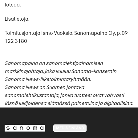
toteaa.
Lisätietoja:
Toimitusjohtaja Ismo Vuoksio, Sanomapaino Oy, p. 09
122 3180
Sanomapaino on sanomalehtipainamisen
markkinajohtaja, joka kuuluu Sanoma–konsernin
Sanoma News-liiketoimintaryhmään.
Sanoma News on Suomen johtava
sanomalehtikustantaja, jonka tuotteet ovat vahvasti
läsnä lukijoidensa elämässä painettuina ja digitaalisina.
MEDIA FINLAND