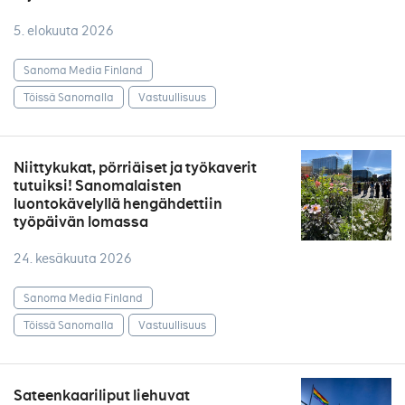
5. elokuuta 2026
Sanoma Media Finland
Töissä Sanomalla
Vastuullisuus
Niittykukat, pörriäiset ja työkaverit
tutuiksi! Sanomalaisten
luontokävelyllä hengähdettiin
työpäivän lomassa
24. kesäkuuta 2026
Sanoma Media Finland
Töissä Sanomalla
Vastuullisuus
Sateenkaariliput liehuvat