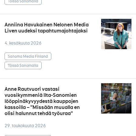
Töissä Sanomalla
Anniina Havukainen Nelonen Media
Liven uudeksi tapahtumajohtajaksi
4. kesäkuuta 2026
Sanoma Media Finland
Töissä Sanomalla
Anne Rautvuori vastasi
vuosikymmeniä Ilta-Sanomien
lööppinäkyvyydestä kauppojen
kassoilla – ”Missään muualla en
olisi halunnut tehdä työuraa”
29. toukokuuta 2026