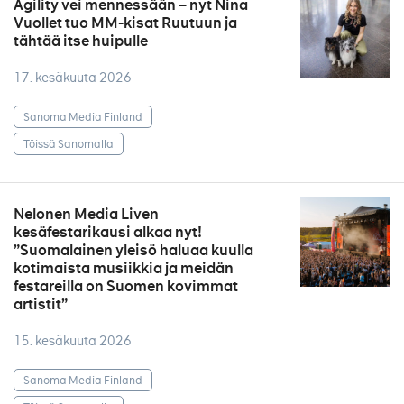
Agility vei mennessään – nyt Nina
Vuollet tuo MM-kisat Ruutuun ja
tähtää itse huipulle
17. kesäkuuta 2026
Sanoma Media Finland
Töissä Sanomalla
Nelonen Media Liven
kesäfestarikausi alkaa nyt!
”Suomalainen yleisö haluaa kuulla
kotimaista musiikkia ja meidän
festareilla on Suomen kovimmat
artistit”
15. kesäkuuta 2026
Sanoma Media Finland