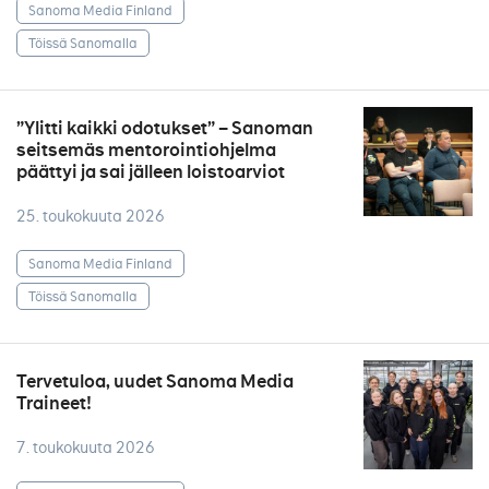
Sanoma Media Finland
Töissä Sanomalla
”Ylitti kaikki odotukset” – Sanoman
seitsemäs mentorointiohjelma
päättyi ja sai jälleen loistoarviot
25. toukokuuta 2026
Sanoma Media Finland
Töissä Sanomalla
Tervetuloa, uudet Sanoma Media
Traineet!
7. toukokuuta 2026