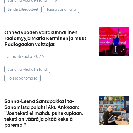
Sanoma Media Finland
AI
Lehdistötiedotteet
Töissä Sanomalla
Onnea vuoden valtakunnallinen
radiomyyjä Maria Kerminen ja muut
Radiogaalan voittajat
13. huhtikuuta 2026
Sanoma Media Finland
Töissä Sanomalla
Sanna-Leena Santapakka Ilta-
Sanomista pulahti Aku Ankkaan:
”Jos teksti ei mahdu puhekuplaan,
teksti on väärä ja pitää keksiä
parempi”