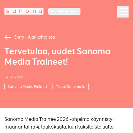
MEDIA FINLAND
Siirry - Ajankohtaista
Tervetuloa, uudet Sanoma
Media Traineet!
07.05.2026
Sanoma Media Finland
Töissä Sanomalla
Sanoma Media Trainee 2026 -ohjelma käynnistyi
maanantaina 4. toukokuuta, kun kaksitoista uutta