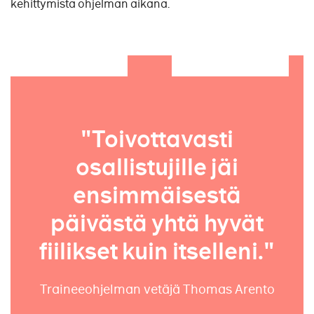
kehittymistä ohjelman aikana.
"Toivottavasti
osallistujille jäi
ensimmäisestä
päivästä yhtä hyvät
fiilikset kuin itselleni."
Traineeohjelman vetäjä Thomas Arento