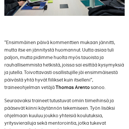
”Ensimmäinen päivä kommenttien mukaan jännitti,
mutta itse en jännitystä huomannut. Uutta asiaa tuli
paljon, mutta pidimme huolta myös tauoista ja
rauhallisemmista hetkistä, joissa sai esittää kysymyksiä
ja jutella. Toivottavasti osallistujille jäi ensimmäisestä
päivästä yhtä hyvät fiilikset kuin itselleni”,
traineeohjelman vetäjä
Thomas Arento
sanoo.
Seuraavaksi traineet tutustuvat omiin tiimeihinsä ja
pääsevät kiinni käytännön tekemiseen. Työn lisäksi
ohjelmaan kuuluu joukko yhteisiä koulutuksia,
yritysvierailuja sekä mentorointia, jotka tukevat