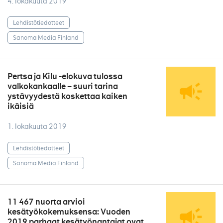
4. lokakuuta 2019
Lehdistötiedotteet
Sanoma Media Finland
Pertsa ja Kilu -elokuva tulossa
valkokankaalle – suuri tarina
ystävyydestä koskettaa kaiken
ikäisiä
1. lokakuuta 2019
Lehdistötiedotteet
Sanoma Media Finland
11 467 nuorta arvioi
kesätyökokemuksensa: Vuoden
2019 parhaat kesätyönantajat ovat