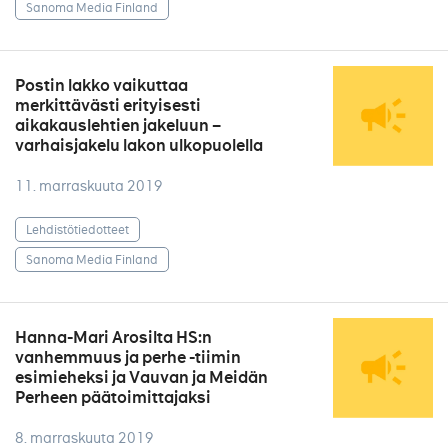
Sanoma Media Finland
Postin lakko vaikuttaa
merkittävästi erityisesti
aikakauslehtien jakeluun –
varhaisjakelu lakon ulkopuolella
11. marraskuuta 2019
Lehdistötiedotteet
Sanoma Media Finland
Hanna-Mari Arosilta HS:n
vanhemmuus ja perhe -tiimin
esimieheksi ja Vauvan ja Meidän
Perheen päätoimittajaksi
8. marraskuuta 2019