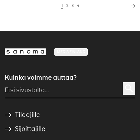
1
2
3
4
MEDIA FINLAND
Kuinka voimme auttaa?
Tilaajille
Sijoittajille