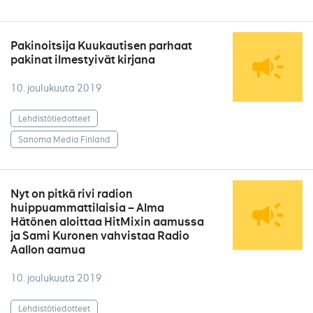
Pakinoitsija Kuukautisen parhaat
pakinat ilmestyivät kirjana
10. joulukuuta 2019
Lehdistötiedotteet
Sanoma Media Finland
Nyt on pitkä rivi radion
huippuammattilaisia – Alma
Hätönen aloittaa HitMixin aamussa
ja Sami Kuronen vahvistaa Radio
Aallon aamua
10. joulukuuta 2019
Lehdistötiedotteet