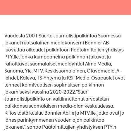
Vuodesta 2001 Suurta Journalistipalkintoa Suomessa
jakanut ruotsalainen mediakonserni Bonnier AB
luovuttaa oikeudet palkintoon Päätoimittajien yhdistys
PTY:lle, jonka kumppaneina palkinnon jakavat ja
rahoittavat suomalaiset mediayhtiöt Alma Media,
Sanoma, Yle, MTV, Keskisuomalainen, Otavamedia, A-
lehdet, Kaleva, TS-Yhtymä ja KSF Media. Osapuolet ovat
tehneet kolmivuotisen sopimuksen palkinnon
jakamiseksi vuosina 2020-2022.”Suuri
Journalistipalkinto on vakiinnuttanut arvostetun
paikkansa suomalaisen media-alan keskuudessa.
Kiitos tästä kuuluu Bonnier Ab:lle ja MTV:lle, jotka ovat jo
lähes parinkymmenen vuoden ajan palkintoa
jakaneet”, sanoo Päätoimittajien yhdistyksen PTY:n