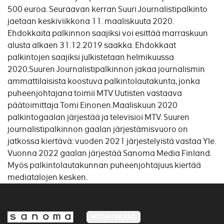
500 euroa. Seuraavan kerran Suuri Journalistipalkinto
jaetaan keskiviikkona 11. maaliskuuta 2020.
Ehdokkaita palkinnon saajiksi voi esittää marraskuun
alusta alkaen 31.12.2019 saakka. Ehdokkaat
palkintojen saajiksi julkistetaan helmikuussa
2020.Suuren Journalistipalkinnon jakaa journalismin
ammattilaisista koostuva palkintolautakunta, jonka
puheenjohtajana toimii MTV Uutisten vastaava
päätoimittaja Tomi Einonen.Maaliskuun 2020
palkintogaalan järjestää ja televisioi MTV. Suuren
journalistipalkinnon gaalan järjestämisvuoro on
jatkossa kiertävä: vuoden 2021 järjestelyistä vastaa Yle.
Vuonna 2022 gaalan järjestää Sanoma Media Finland.
Myös palkintolautakunnan puheenjohtajuus kiertää
mediatalojen kesken.
MEDIA FINLAND