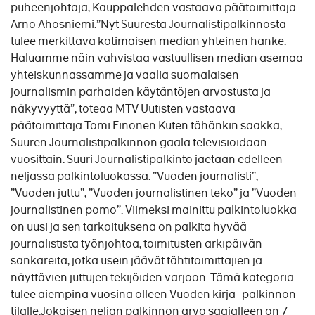
puheenjohtaja, Kauppalehden vastaava päätoimittaja
Arno Ahosniemi.”Nyt Suuresta Journalistipalkinnosta
tulee merkittävä kotimaisen median yhteinen hanke.
Haluamme näin vahvistaa vastuullisen median asemaa
yhteiskunnassamme ja vaalia suomalaisen
journalismin parhaiden käytäntöjen arvostusta ja
näkyvyyttä”, toteaa MTV Uutisten vastaava
päätoimittaja Tomi Einonen.Kuten tähänkin saakka,
Suuren Journalistipalkinnon gaala televisioidaan
vuosittain. Suuri Journalistipalkinto jaetaan edelleen
neljässä palkintoluokassa: ”Vuoden journalisti”,
”Vuoden juttu”, ”Vuoden journalistinen teko” ja ”Vuoden
journalistinen pomo”. Viimeksi mainittu palkintoluokka
on uusi ja sen tarkoituksena on palkita hyvää
journalistista työnjohtoa, toimitusten arkipäivän
sankareita, jotka usein jäävät tähtitoimittajien ja
näyttävien juttujen tekijöiden varjoon. Tämä kategoria
tulee aiempina vuosina olleen Vuoden kirja -palkinnon
tilalle.Jokaisen neljän palkinnon arvo saajalleen on 7