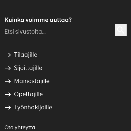
Kuinka voimme auttaa?
Tilaajille
Sijoittajille
Mainostajille
Opettajille
Työnhakijoille
Ota yhteyttä