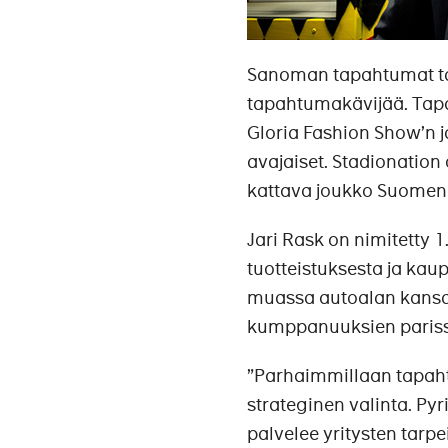
Sanoman tapahtumat tav
tapahtumakävijää. Tapa
Gloria Fashion Show’n 
avajaiset. Stadionation
kattava joukko Suomen 
Jari Rask on nimitetty
tuotteistuksesta ja ka
muassa autoalan kansal
kumppanuuksien parissa
”Parhaimmillaan tapah
strateginen valinta. P
palvelee yritysten tarpe