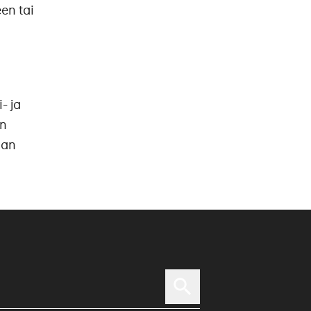
en tai
- ja
on
man