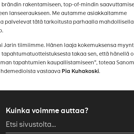
 brändin rakentamiseen, top-of-mindin saavuttamise
otteen lanseeraukseen. Me autamme asiakkaitamme
ka palvelevat tätä tarkoitusta parhaalla mahdollisella
o.
ni Jarin tiimiimme. Hänen laaja kokemuksensa myynti
 tapahtumatuotteistuksesta takaa sen, että hänellä 
oman tapahtumien kaupallistamiseen”, toteaa Sano
iihdemedioista vastaava
Pia Kuhakoski
.
Kuinka voimme auttaa?