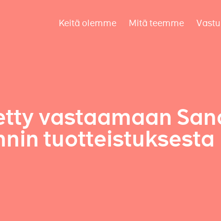
Keitä olemme
Mitä teemme
Vastu
itetty vastaamaan Sa
in tuotteistuksesta