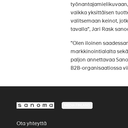
työnantajamielikuvaan,
vaikka yksittäisen tu
valitsemaan keinot, jot
tavalla”, Jari Rask sano
”Olen iloinen saadessa
markkinointialalta sekä
paljon annettavaa San
B2B-organisaatiossa v
MEDIA FINLAND
Ota yhteyttä