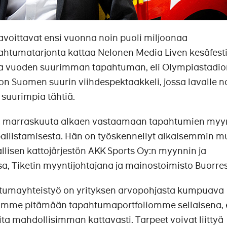
oittavat ensi vuonna noin puoli miljoonaa
htumatarjonta kattaa Nelonen Media Liven kesäfestiv
ja vuoden suurimman tapahtuman, eli Olympiastadio
 on Suomen suurin viihdespektaakkeli, jossa lavalle 
suurimpia tähtiä.
 1. marraskuuta alkaen vastaamaan tapahtumien myy
upallistamisesta. Hän on työskennellyt aikaisemmin 
lisen kattojärjestön AKK Sports Oy:n myynnin ja
, Tiketin myyntijohtajana ja mainostoimisto Buorre
tumayhteistyö on yrityksen arvopohjasta kumpuava
yrimme pitämään tapahtumaportfoliomme sellaisena, e
ita mahdollisimman kattavasti. Tarpeet voivat liittyä