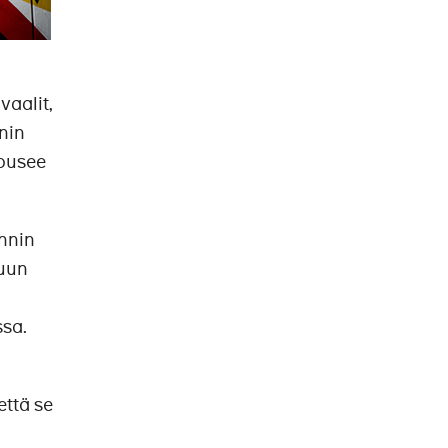
aalit,
nin
nousee
nnin
muun
ssa.
ttä se