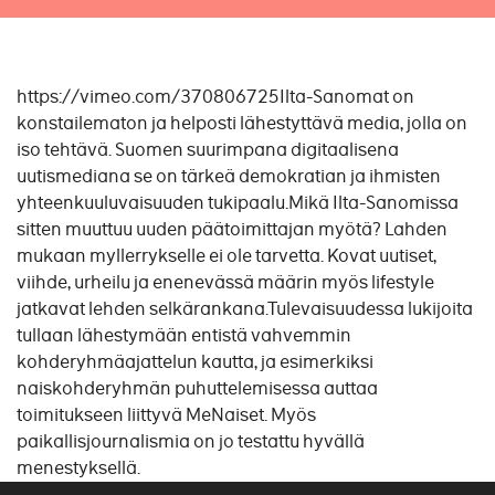
https://vimeo.com/370806725Ilta-Sanomat on
konstailematon ja helposti lähestyttävä media, jolla on
iso tehtävä. Suomen suurimpana digitaalisena
uutismediana se on tärkeä demokratian ja ihmisten
yhteenkuuluvaisuuden tukipaalu.Mikä Ilta-Sanomissa
sitten muuttuu uuden päätoimittajan myötä? Lahden
mukaan myllerrykselle ei ole tarvetta. Kovat uutiset,
viihde, urheilu ja enenevässä määrin myös lifestyle
jatkavat lehden selkärankana.Tulevaisuudessa lukijoita
tullaan lähestymään entistä vahvemmin
kohderyhmäajattelun kautta, ja esimerkiksi
naiskohderyhmän puhuttelemisessa auttaa
toimitukseen liittyvä MeNaiset. Myös
paikallisjournalismia on jo testattu hyvällä
menestyksellä.