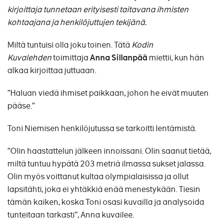
kirjoittaja tunnetaan erityisesti taitavana ihmisten
kohtaajana ja henkilöjuttujen tekijänä.
Miltä tuntuisi olla joku toinen. Tätä
Kodin
Kuvalehden
toimittaja
Anna Sillanpää
miettii, kun hän
alkaa kirjoittaa juttuaan.
”Haluan viedä ihmiset paikkaan, johon he eivät muuten
pääse.”​
Toni Niemisen henkilöjutussa se tarkoitti lentämistä.
”Olin haastattelun jälkeen innoissani. Olin saanut tietää,
miltä tuntuu hypätä 203 metriä ilmassa sukset jalassa.
Olin myös voittanut kultaa olympialaisissa ja ollut
lapsitähti, joka ei yhtäkkiä enää menestykään. Tiesin
tämän kaiken, koska Toni osasi kuvailla ja analysoida
tunteitaan tarkasti”​, Anna kuvailee.