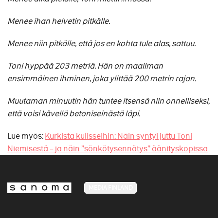
Menee ihan helvetin pitkälle.
Menee niin pitkälle, että jos en kohta tule alas, sattuu.
Toni hyppää 203 metriä. Hän on maailman
ensimmäinen ihminen, joka ylittää 200 metrin rajan.
Muutaman minuutin hän tuntee itsensä niin onnelliseksi,
että voisi kävellä betoniseinästä läpi.
Lue myös:
Kurkista kulisseihin: Näin syntyi juttu Toni
Niemisestä – ja näin ”sönkötysennätys” äänityskopissa
MEDIA FINLAND