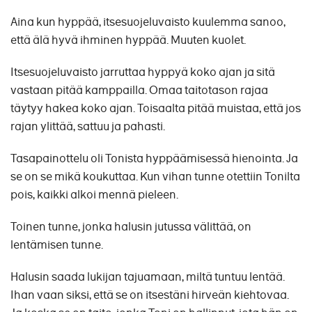
Aina kun hyppää, itsesuojeluvaisto kuulemma sanoo,
että älä hyvä ihminen hyppää. Muuten kuolet.
Itsesuojeluvaisto jarruttaa hyppyä koko ajan ja sitä
vastaan pitää kamppailla. Omaa taitotason rajaa
täytyy hakea koko ajan. Toisaalta pitää muistaa, että jos
rajan ylittää, sattuu ja pahasti.
Tasapainottelu oli Tonista hyppäämisessä hienointa. Ja
se on se mikä koukuttaa. Kun vihan tunne otettiin Tonilta
pois, kaikki alkoi mennä pieleen.
Toinen tunne, jonka halusin jutussa välittää, on
lentämisen tunne.
Halusin saada lukijan tajuamaan, miltä tuntuu lentää.
Ihan vaan siksi, että se on itsestäni hirveän kiehtovaa.