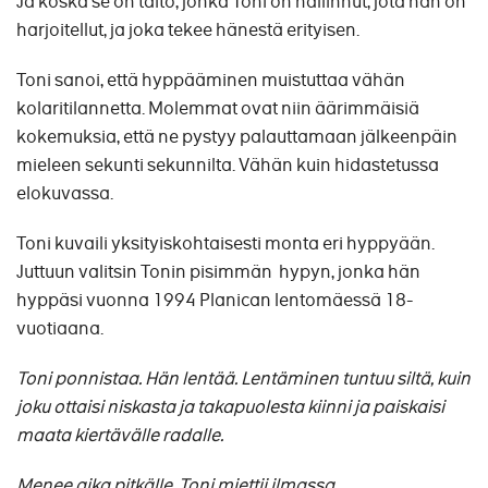
Ja koska se on taito, jonka Toni on hallinnut, jota hän on
harjoitellut, ja joka tekee hänestä erityisen.
Toni sanoi, että hyppääminen muistuttaa vähän
kolaritilannetta. Molemmat ovat niin äärimmäisiä
kokemuksia, että ne pystyy palauttamaan jälkeenpäin
mieleen sekunti sekunnilta. Vähän kuin hidastetussa
elokuvassa.
Toni kuvaili yksityiskohtaisesti monta eri hyppyään.
Juttuun valitsin Tonin pisimmän hypyn, jonka hän
hyppäsi vuonna 1994 Planican lentomäessä 18-
vuotiaana.
Toni ponnistaa. Hän lentää. Lentäminen tuntuu siltä, kuin
joku ottaisi niskasta ja takapuolesta kiinni ja paiskaisi
maata kiertävälle radalle.
Menee aika pitkälle, Toni miettii ilmassa.