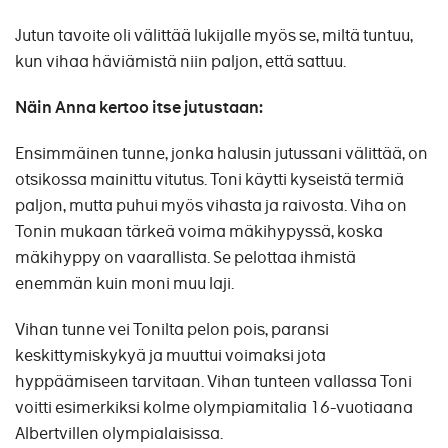
Jutun tavoite oli välittää lukijalle myös se, miltä tuntuu,
kun vihaa häviämistä niin paljon, että sattuu.
Näin Anna kertoo itse jutustaan:
Ensimmäinen tunne, jonka halusin jutussani välittää, on
otsikossa mainittu vitutus. Toni käytti kyseistä termiä
paljon, mutta puhui myös vihasta ja raivosta. Viha on
Tonin mukaan tärkeä voima mäkihypyssä, koska
mäkihyppy on vaarallista. Se pelottaa ihmistä
enemmän kuin moni muu laji.
Vihan tunne vei Tonilta pelon pois, paransi
keskittymiskykyä ja muuttui voimaksi jota
hyppäämiseen tarvitaan. Vihan tunteen vallassa Toni
voitti esimerkiksi kolme olympiamitalia 16-vuotiaana
Albertvillen olympialaisissa.