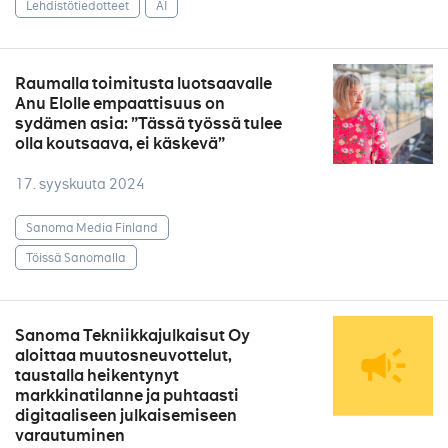
Lehdistötiedotteet
AI
Raumalla toimitusta luotsaavalle
Anu Elolle empaattisuus on
sydämen asia: ”Tässä työssä tulee
olla koutsaava, ei käskevä”
17. syyskuuta 2024
Sanoma Media Finland
Töissä Sanomalla
Sanoma Tekniikkajulkaisut Oy
aloittaa muutosneuvottelut,
taustalla heikentynyt
markkinatilanne ja puhtaasti
digitaaliseen julkaisemiseen
varautuminen