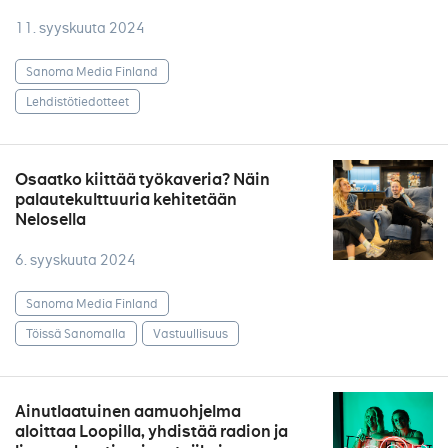
11. syyskuuta 2024
Sanoma Media Finland
Lehdistötiedotteet
Osaatko kiittää työkaveria? Näin
palautekulttuuria kehitetään
Nelosella
6. syyskuuta 2024
Sanoma Media Finland
Töissä Sanomalla
Vastuullisuus
Ainutlaatuinen aamuohjelma
aloittaa Loopilla, yhdistää radion ja