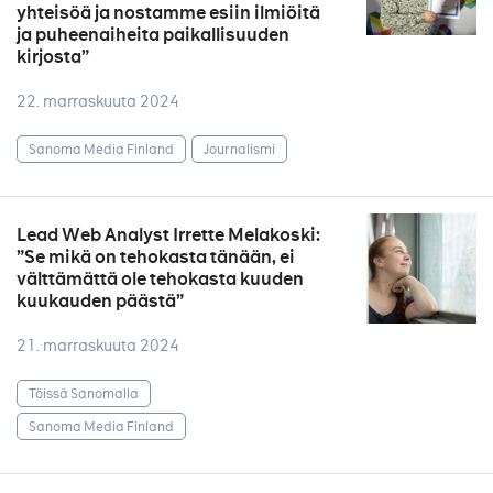
yhteisöä ja nostamme esiin ilmiöitä
ja puheenaiheita paikallisuuden
kirjosta”
22. marraskuuta 2024
Sanoma Media Finland
Journalismi
Lead Web Analyst Irrette Melakoski:
”Se mikä on tehokasta tänään, ei
välttämättä ole tehokasta kuuden
kuukauden päästä”
21. marraskuuta 2024
Töissä Sanomalla
Sanoma Media Finland