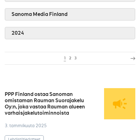
Sanoma Media Finland
2024
1
2
3
PPP Finland ostaa Sanoman
omistaman Rauman Suorajakelu
Oy:n, joka vastaa Rauman alueen
varhaisjakelutoiminnoista
3. tammikuuta 2025
Lehdistötiedotteet