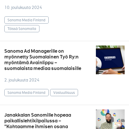
10. joulukuuta 2024
Sanoma Media Finland
Töissä Sanomalla
Sanoma Ad Managerille on
myönnetty Suomalainen Työ Ry:n
myöntämä Avainlippu –
suomalaista mediaa suomalaisille
2. joulukuuta 2024
Sanoma Media Finland
Vastuullisuus
Janakkalan Sanomille hopeaa
paikallislehtikilpailussa –
”Kohtaamme ihmisen osana