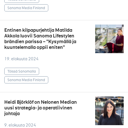
Sanoma Media Finland
Entinen kilpapurjehtija Matilda
Akkola luovii Sanoma Lifestylen
brändien parissa – ”Kysymällä ja
kuuntelemalla oppii eniten”
19. elokuuta 2024
Töissä Sanomalla
Sanoma Media Finland
Heidi Björklöf on Nelonen Median
uusi strategia- ja operatiivinen
johtaja
9. elokuuta 2024