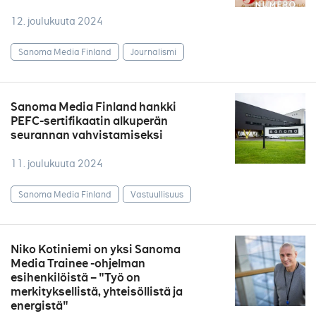
12. joulukuuta 2024
Sanoma Media Finland
Journalismi
Sanoma Media Finland hankki
PEFC-sertifikaatin alkuperän
seurannan vahvistamiseksi
11. joulukuuta 2024
Sanoma Media Finland
Vastuullisuus
Niko Kotiniemi on yksi Sanoma
Media Trainee -ohjelman
esihenkilöistä – "Työ on
merkityksellistä, yhteisöllistä ja
energistä"