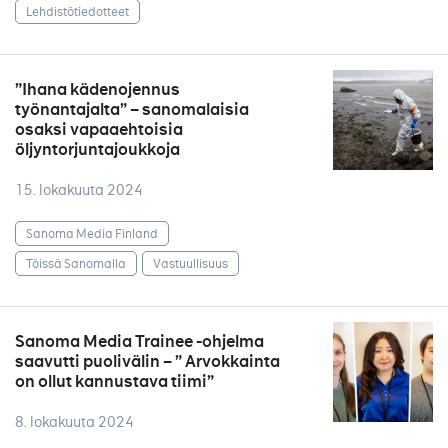
Lehdistötiedotteet
”Ihana kädenojennus
työnantajalta” – sanomalaisia
osaksi vapaaehtoisia
öljyntorjuntajoukkoja
15. lokakuuta 2024
Sanoma Media Finland
Töissä Sanomalla
Vastuullisuus
Sanoma Media Trainee -ohjelma
saavutti puolivälin – ” Arvokkainta
on ollut kannustava tiimi”
8. lokakuuta 2024