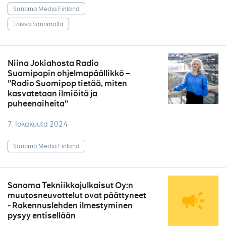
Sanoma Media Finland
Töissä Sanomalla
Niina Jokiahosta Radio
Suomipopin ohjelmapäällikkö –
”Radio Suomipop tietää, miten
kasvatetaan ilmiöitä ja
puheenaiheita”
7. lokakuuta 2024
Sanoma Media Finland
Sanoma Tekniikkajulkaisut Oy:n
muutosneuvottelut ovat päättyneet
- Rakennuslehden ilmestyminen
pysyy entisellään