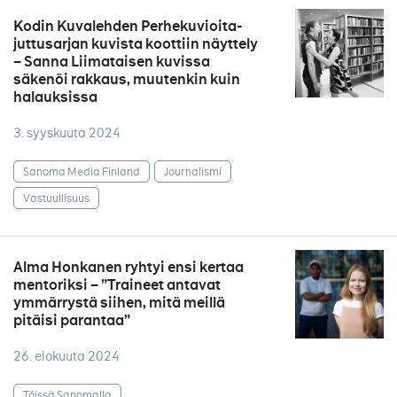
Kodin Kuvalehden Perhekuvioita-
juttusarjan kuvista koottiin näyttely
– Sanna Liimataisen kuvissa
säkenöi rakkaus, muutenkin kuin
halauksissa
3. syyskuuta 2024
Sanoma Media Finland
Journalismi
Vastuullisuus
Alma Honkanen ryhtyi ensi kertaa
mentoriksi – ”Traineet antavat
ymmärrystä siihen, mitä meillä
pitäisi parantaa”
26. elokuuta 2024
Töissä Sanomalla