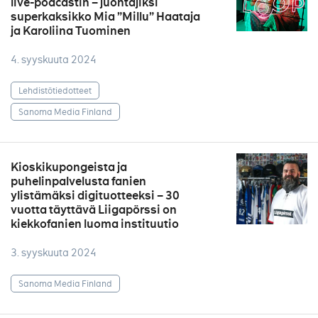
live-podcastin – juontajiksi
superkaksikko Mia ”Millu” Haataja
ja Karoliina Tuominen
4. syyskuuta 2024
Lehdistötiedotteet
Sanoma Media Finland
Kioskikupongeista ja
puhelinpalvelusta fanien
ylistämäksi digituotteeksi – 30
vuotta täyttävä Liigapörssi on
kiekkofanien luoma instituutio
3. syyskuuta 2024
Sanoma Media Finland