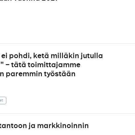
i pohdi, ketä milläkin jutulla
aa" – tätä toimittajamme
än paremmin työstään
et
otantoon ja markkinoinnin