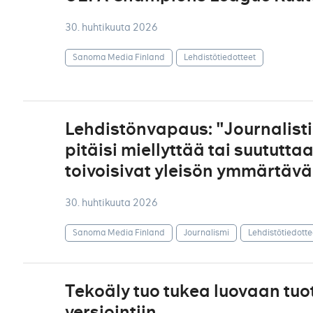
30. huhtikuuta 2026
Sanoma Media Finland
Lehdistötiedotteet
Lehdistönvapaus: "Journalisti e
pitäisi miellyttää tai suututt
toivoisivat yleisön ymmärtäv
30. huhtikuuta 2026
Sanoma Media Finland
Journalismi
Lehdistötiedotte
Tekoäly tuo tukea luovaan tu
versiointiin