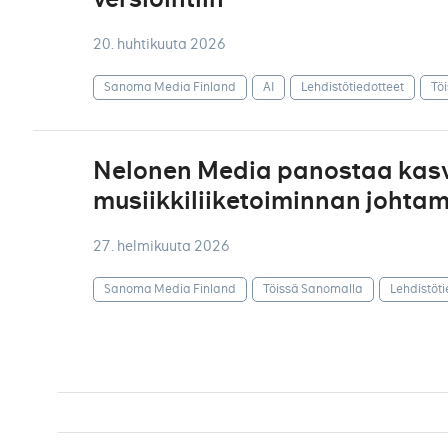
20. huhtikuuta 2026
Sanoma Media Finland
AI
Lehdistötiedotteet
Tö
Nelonen Media panostaa kasv
musiikkiliiketoiminnan johtam
27. helmikuuta 2026
Sanoma Media Finland
Töissä Sanomalla
Lehdistöti