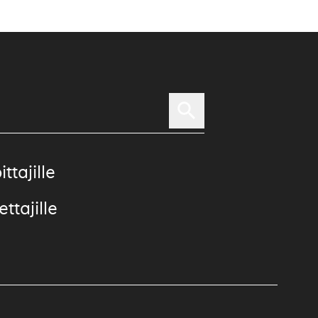
ittajille
ttajille