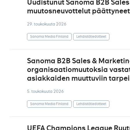
Uudistunut Sanoma B2B Sales 
muutosneuvottelut päättyneet
29. toukokuuta 2026
Sanoma Media Finland
Lehdistötiedotteet
Sanoma B2B Sales & Marketing
organisaatiomuutoksia vasta
asiakkaiden muuttuviin tarpei
5. toukokuuta 2026
Sanoma Media Finland
Lehdistötiedotteet
UEFA Champions League Ruut