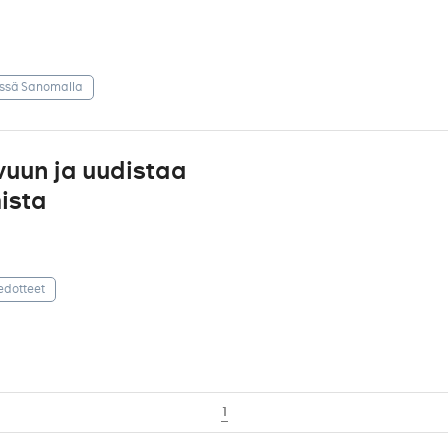
issä Sanomalla
uun ja uudistaa
ista
edotteet
1