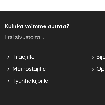
Kuinka voimme auttaa?
Tilaajille
Sijo
Mainostajille
Ope
Työnhakijoille