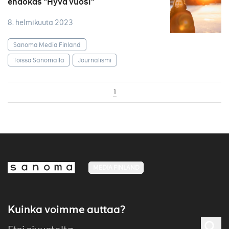
ehdokas ”Hyvä vuosi”
8. helmikuuta 2023
Sanoma Media Finland
Töissä Sanomalla
Journalismi
1
MEDIA FINLAND
Kuinka voimme auttaa?