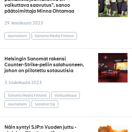
vaikuttava saavutus”, sanoo
päätoimittaja Minna Ohtamaa
29. kesäkuuta 2023
Journalismi
Sanoma Media Finland
Helsingin Sanomat rakensi
Counter-Strike-peliin salahuoneen,
johon on piilotettu sotauutisia
3. toukokuuta 2023
Sanoma Media Finland
Vastuullisuus
Journalismi
Sanoma Oyj
Näin syntyi SJP:n Vuoden juttu -