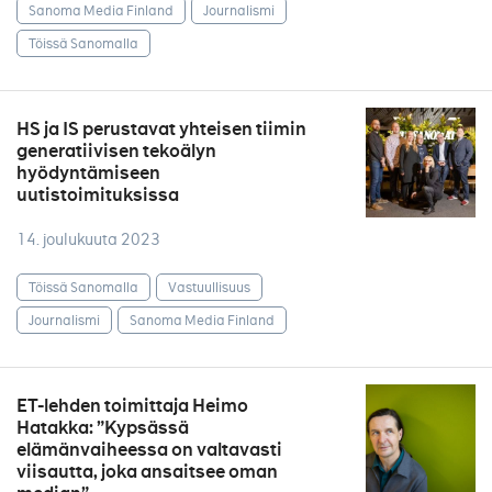
Sanoma Media Finland
Journalismi
Töissä Sanomalla
HS ja IS perustavat yhteisen tiimin
generatiivisen tekoälyn
hyödyntämiseen
uutistoimituksissa
14. joulukuuta 2023
Töissä Sanomalla
Vastuullisuus
Journalismi
Sanoma Media Finland
ET-lehden toimittaja Heimo
Hatakka: ”Kypsässä
elämänvaiheessa on valtavasti
viisautta, joka ansaitsee oman