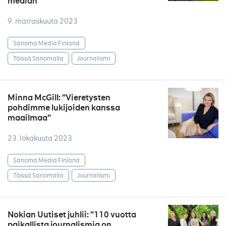
median”
9. marraskuuta 2023
Sanoma Media Finland
Töissä Sanomalla
Journalismi
Minna McGill: ”Vieretysten
pohdimme lukijoiden kanssa
maailmaa”
23. lokakuuta 2023
Sanoma Media Finland
Töissä Sanomalla
Journalismi
Nokian Uutiset juhlii: ”110 vuotta
paikallista journalismia on