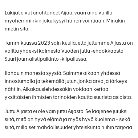
Lukijat eivät unohtaneet Aijaa, vaan aina välillä
myöhemminkin joku kysyi hänen vointiaan. Minäkin
mietin sitä.
Tammikuussa 2023 sain kuulla, että juttumme Aijasta on
valittu yhdeksi kolmesta Vuoden juttu -ehdokkaasta
Suuri journalistipalkinto -kilpailussa.
Ilahduin monesta syystä. Saimme aikaan yhdessä
innostumalla ja tekemällä jutun, jonka arvo ja tärkeys
nähtiin. Aikakauslehdessäkin voidaan kertoa
yksittäisten ihmisten tarinoiden kautta suurista asioista.
Juttu Aijasta ei ole vain juttu Aijasta. Se laajenee jutuksi
siitä, mitä on hyvä elämä ja myös hyvä kuolema – sekä
siitä, millaiset mahdollisuudet yhteiskunta niihin tarjoaa.