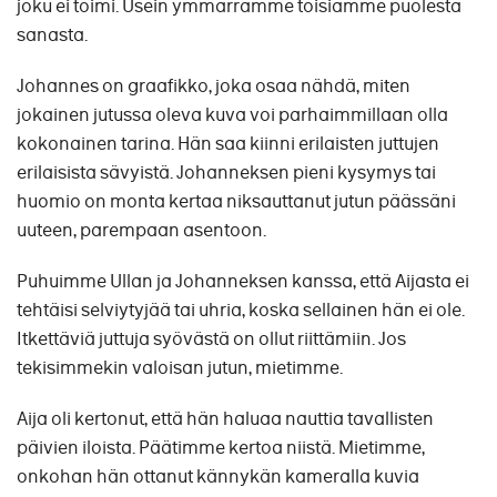
joku ei toimi. Usein ymmärrämme toisiamme puolesta
sanasta.
Johannes on graafikko, joka osaa nähdä, miten
jokainen jutussa oleva kuva voi parhaimmillaan olla
kokonainen tarina. Hän saa kiinni erilaisten juttujen
erilaisista sävyistä. Johanneksen pieni kysymys tai
huomio on monta kertaa niksauttanut jutun päässäni
uuteen, parempaan asentoon.
Puhuimme Ullan ja Johanneksen kanssa, että Aijasta ei
tehtäisi selviytyjää tai uhria, koska sellainen hän ei ole.
Itkettäviä juttuja syövästä on ollut riittämiin. Jos
tekisimmekin valoisan jutun, mietimme.
Aija oli kertonut, että hän haluaa nauttia tavallisten
päivien iloista. Päätimme kertoa niistä. Mietimme,
onkohan hän ottanut kännykän kameralla kuvia