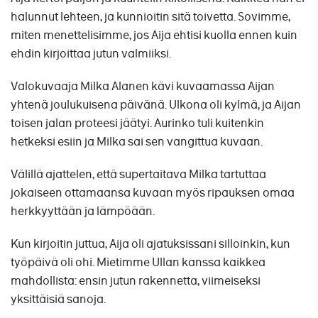
halunnut lehteen, ja kunnioitin sitä toivetta. Sovimme,
miten menettelisimme, jos Aija ehtisi kuolla ennen kuin
ehdin kirjoittaa jutun valmiiksi.
Valokuvaaja Milka Alanen kävi kuvaamassa Aijan
yhtenä joulukuisena päivänä. Ulkona oli kylmä, ja Aijan
toisen jalan proteesi jäätyi. Aurinko tuli kuitenkin
hetkeksi esiin ja Milka sai sen vangittua kuvaan.
Välillä ajattelen, että supertaitava Milka tartuttaa
jokaiseen ottamaansa kuvaan myös ripauksen omaa
herkkyyttään ja lämpöään.
Kun kirjoitin juttua, Aija oli ajatuksissani silloinkin, kun
työpäivä oli ohi. Mietimme Ullan kanssa kaikkea
mahdollista: ensin jutun rakennetta, viimeiseksi
yksittäisiä sanoja.