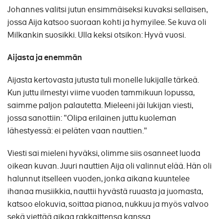
Johannes valitsi jutun ensimmäiseksi kuvaksi sellaisen,
jossa Aija katsoo suoraan kohti ja hymyilee. Se kuva oli
Milkankin suosikki. Ulla keksi otsikon: Hyvä vuosi.
Aijasta ja enemmän
Aijasta kertovasta jutusta tuli monelle lukijalle tärkeä.
Kun juttu ilmestyi viime vuoden tammikuun lopussa,
saimme paljon palautetta. Mieleeni jäi lukijan viesti,
jossa sanottiin: "Olipa erilainen juttu kuoleman
lähestyessä: ei peläten vaan nauttien."
Viesti sai mieleni hyväksi, olimme siis osanneet luoda
oikean kuvan. Juuri nauttien Aija oli valinnut elää. Hän oli
halunnut itselleen vuoden, jonka aikana kuuntelee
ihanaa musiikkia, nauttii hyvästä ruuasta ja juomasta,
katsoo elokuvia, soittaa pianoa, nukkuu ja myös valvoo
sekä viettää aikaa rakkaittensa kanssa.