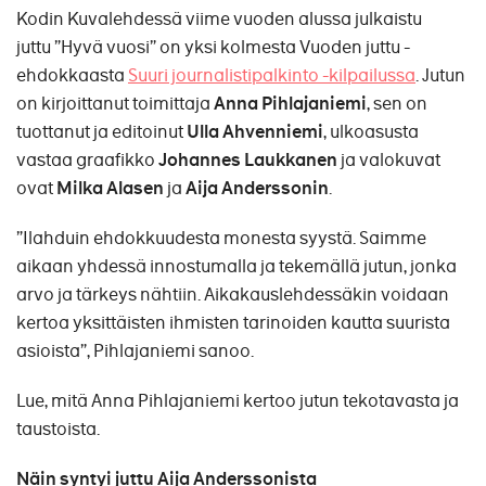
Kodin Kuvalehdessä viime vuoden alussa julkaistu
juttu ”Hyvä vuosi” on yksi kolmesta Vuoden juttu -
ehdokkaasta
Suuri journalistipalkinto -kilpailussa
. Jutun
on kirjoittanut toimittaja
Anna Pihlajaniemi
, sen on
tuottanut ja editoinut
Ulla Ahvenniemi
, ulkoasusta
vastaa graafikko
Johannes Laukkanen
ja valokuvat
ovat
Milka Alasen
ja
Aija Anderssonin
.
”Ilahduin ehdokkuudesta monesta syystä. Saimme
aikaan yhdessä innostumalla ja tekemällä jutun, jonka
arvo ja tärkeys nähtiin. Aikakauslehdessäkin voidaan
kertoa yksittäisten ihmisten tarinoiden kautta suurista
asioista”, Pihlajaniemi sanoo.
Lue, mitä Anna Pihlajaniemi kertoo jutun tekotavasta ja
taustoista.
Näin syntyi juttu Aija Anderssonista