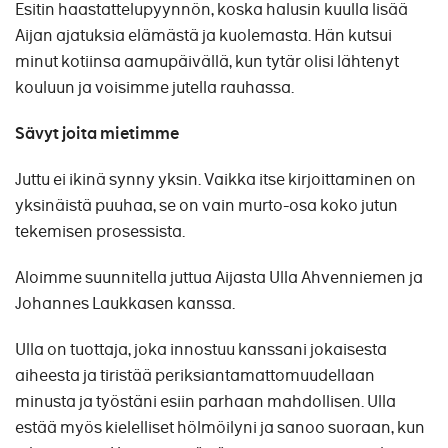
Esitin haastattelupyynnön, koska halusin kuulla lisää
Aijan ajatuksia elämästä ja kuolemasta. Hän kutsui
minut kotiinsa aamupäivällä, kun tytär olisi lähtenyt
kouluun ja voisimme jutella rauhassa.
Sävyt joita mietimme
Juttu ei ikinä synny yksin. Vaikka itse kirjoittaminen on
yksinäistä puuhaa, se on vain murto-osa koko jutun
tekemisen prosessista.
Aloimme suunnitella juttua Aijasta Ulla Ahvenniemen ja
Johannes Laukkasen kanssa.
Ulla on tuottaja, joka innostuu kanssani jokaisesta
aiheesta ja tiristää periksiantamattomuudellaan
minusta ja työstäni esiin parhaan mahdollisen. Ulla
estää myös kielelliset hölmöilyni ja sanoo suoraan, kun