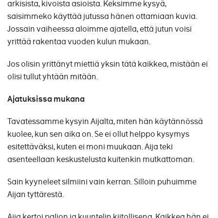
arkisista, kivoista asioista. Keksimme kysyä,
saisimmeko käyttää jutussa hänen ottamiaan kuvia.
Jossain vaiheessa aloimme ajatella, että jutun voisi
yrittää rakentaa vuoden kulun mukaan.
Jos olisin yrittänyt miettiä yksin tätä kaikkea, mistään ei
olisi tullut yhtään mitään.
Ajatuksissa mukana
Tavatessamme kysyin Aijalta, miten hän käytännössä
kuolee, kun sen aika on. Se ei ollut helppo kysymys
esitettäväksi, kuten ei moni muukaan. Aija teki
asenteellaan keskustelusta kuitenkin mutkattoman.
Sain kyyneleet silmiini vain kerran. Silloin puhuimme
Aijan tyttärestä.
Aija kertoi paljon ja kuuntelin kiitollisena. Kaikkea hän ei