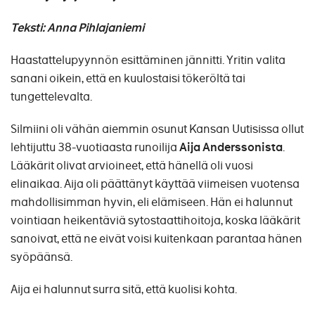
Teksti: Anna Pihlajaniemi
Haastattelupyynnön esittäminen jännitti. Yritin valita
sanani oikein, että en kuulostaisi tökeröltä tai
tungettelevalta.
Silmiini oli vähän aiemmin osunut Kansan Uutisissa ollut
lehtijuttu 38-vuotiaasta runoilija
Aija Anderssonista
.
Lääkärit olivat arvioineet, että hänellä oli vuosi
elinaikaa. Aija oli päättänyt käyttää viimeisen vuotensa
mahdollisimman hyvin, eli elämiseen. Hän ei halunnut
vointiaan heikentäviä sytostaattihoitoja, koska lääkärit
sanoivat, että ne eivät voisi kuitenkaan parantaa hänen
syöpäänsä.
Aija ei halunnut surra sitä, että kuolisi kohta.