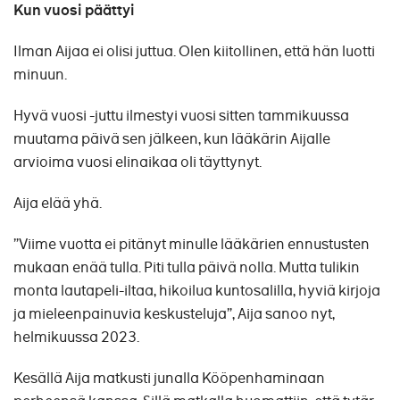
Kun vuosi päättyi
Ilman Aijaa ei olisi juttua. Olen kiitollinen, että hän luotti
minuun.
Hyvä vuosi -juttu ilmestyi vuosi sitten tammikuussa
muutama päivä sen jälkeen, kun lääkärin Aijalle
arvioima vuosi elinaikaa oli täyttynyt.
Aija elää yhä.
”Viime vuotta ei pitänyt minulle lääkärien ennustusten
mukaan enää tulla. Piti tulla päivä nolla. Mutta tulikin
monta lautapeli-iltaa, hikoilua kuntosalilla, hyviä kirjoja
ja mieleenpainuvia keskusteluja”, Aija sanoo nyt,
helmikuussa 2023.
Kesällä Aija matkusti junalla Kööpenhaminaan