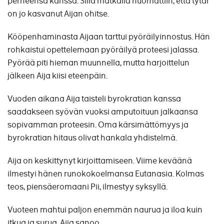
perheensä kanssa. Sillä matkalla huomattiin, että tytär
on jo kasvanut Aijan ohitse.
Kööpenhaminasta Aijaan tarttui pyöräilyinnostus. Hän
rohkaistui opettelemaan pyöräilyä proteesi jalassa.
Pyörää piti hieman muunnella, mutta harjoittelun
jälkeen Aija kiisi eteenpäin.
Vuoden aikana Aija taisteli byrokratian kanssa
saadakseen syövän vuoksi amputoituun jalkaansa
sopivamman proteesin. Oma kärsimättömyys ja
byrokratian hitaus olivat hankala yhdistelmä.
Aija on keskittynyt kirjoittamiseen. Viime keväänä
ilmestyi hänen runokokoelmansa Eutanasia. Kolmas
teos, piensäeromaani Pii, ilmestyy syksyllä.
Vuoteen mahtui paljon enemmän naurua ja iloa kuin
itkua ja surua, Aija sanoo.