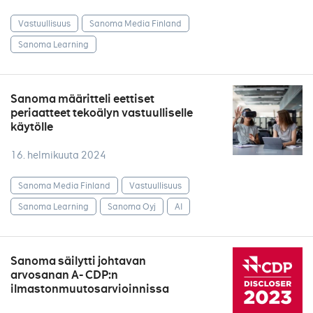
Vastuullisuus
Sanoma Media Finland
Sanoma Learning
Sanoma määritteli eettiset
periaatteet tekoälyn vastuulliselle
käytölle
16. helmikuuta 2024
Sanoma Media Finland
Vastuullisuus
Sanoma Learning
Sanoma Oyj
AI
Sanoma säilytti johtavan
arvosanan A- CDP:n
ilmastonmuutosarvioinnissa