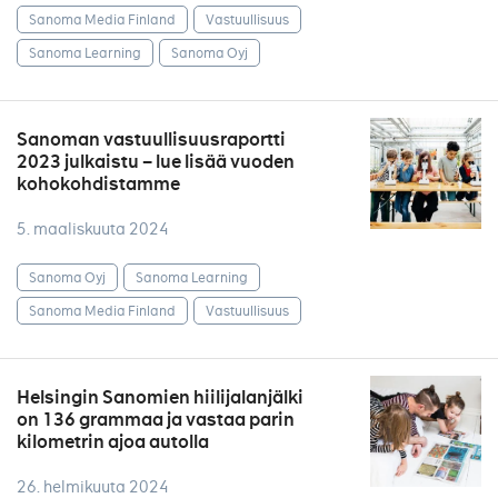
Sanoma Media Finland
Vastuullisuus
Sanoma Learning
Sanoma Oyj
Sanoman vastuullisuusraportti
2023 julkaistu – lue lisää vuoden
kohokohdistamme
5. maaliskuuta 2024
Sanoma Oyj
Sanoma Learning
Sanoma Media Finland
Vastuullisuus
Helsingin Sanomien hiilijalanjälki
on 136 grammaa ja vastaa parin
kilometrin ajoa autolla
26. helmikuuta 2024