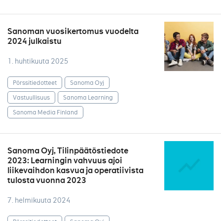
Sanoman vuosikertomus vuodelta
2024 julkaistu
1. huhtikuuta 2025
Pörssitiedotteet
Sanoma Oyj
Vastuullisuus
Sanoma Learning
Sanoma Media Finland
Sanoma Oyj, Tilinpäätöstiedote
2023: Learningin vahvuus ajoi
liikevaihdon kasvua ja operatiivista
tulosta vuonna 2023
7. helmikuuta 2024