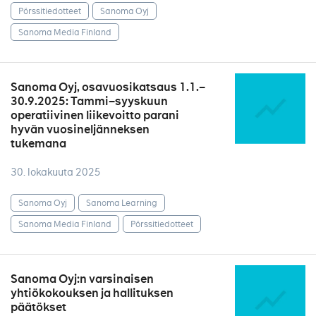
Pörssitiedotteet
Sanoma Oyj
Sanoma Media Finland
Sanoma Oyj, osavuosikatsaus 1.1.–
30.9.2025: Tammi–syyskuun
operatiivinen liikevoitto parani
hyvän vuosineljänneksen
tukemana
30. lokakuuta 2025
Sanoma Oyj
Sanoma Learning
Sanoma Media Finland
Pörssitiedotteet
Sanoma Oyj:n varsinaisen
yhtiökokouksen ja hallituksen
päätökset