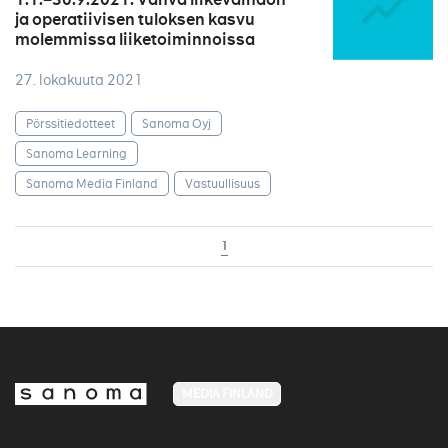
ja operatiivisen tuloksen kasvu
molemmissa liiketoiminnoissa
27. lokakuuta 2021
Pörssitiedotteet
Sanoma Oyj
Sanoma Learning
Sanoma Media Finland
Vastuullisuus
1
MEDIA FINLAND