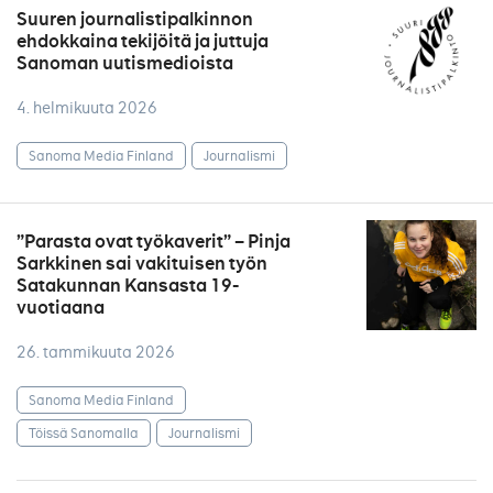
Suuren journalistipalkinnon
ehdokkaina tekijöitä ja juttuja
Sanoman uutismedioista
4. helmikuuta 2026
Sanoma Media Finland
Journalismi
”Parasta ovat työkaverit” – Pinja
Sarkkinen sai vakituisen työn
Satakunnan Kansasta 19-
vuotiaana
26. tammikuuta 2026
Sanoma Media Finland
Töissä Sanomalla
Journalismi