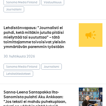
Sanoma Media Finland
Vastuullisuus
Journalismi
Lehdistönvapaus: "Journalisti ei
pohdi, ketä milläkin jutulla pitäisi
miellyttää tai suututtaa" – tätä
toimittajamme toivoisivat yleisön
ymmärtävän paremmin työstään
30. huhtikuuta 2026
Sanoma Media Finland
Journalismi
Lehdistötiedotteet
Sanna-Leena Santapakka Ilta-
Sanomista pulahti Aku Ankkaan:
”Jos teksti ei mahdu puhekuplaan,