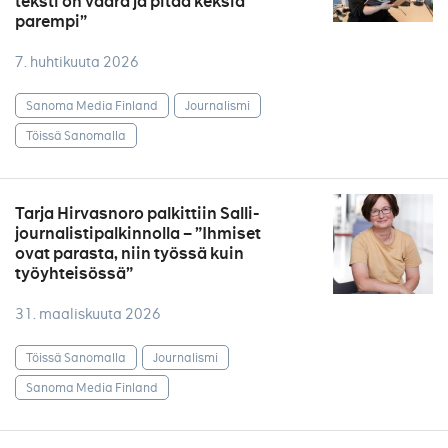
teksti on väärä ja pitää keksiä
parempi”
7. huhtikuuta 2026
Sanoma Media Finland
Journalismi
Töissä Sanomalla
Tarja Hirvasnoro palkittiin Salli-
journalistipalkinnolla – ”Ihmiset
ovat parasta, niin työssä kuin
työyhteisössä”
31. maaliskuuta 2026
Töissä Sanomalla
Journalismi
Sanoma Media Finland