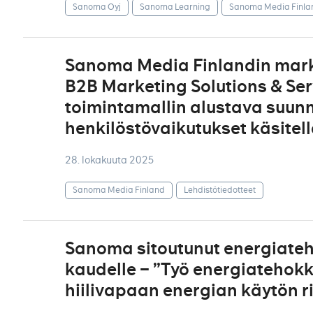
Sanoma Oyj
Sanoma Learning
Sanoma Media Finla
Sanoma Media Finlandin mark
B2B Marketing Solutions & Ser
toimintamallin alustava suunn
henkilöstövaikutukset käsite
28. lokakuuta 2025
Sanoma Media Finland
Lehdistötiedotteet
Sanoma sitoutunut energiate
kaudelle – ”Työ energiatehok
hiilivapaan energian käytön 