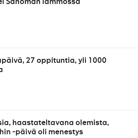
a del Sanoman lämmössä
päivä, 27 oppituntia, yli 1000
a
sia, haastateltavana olemista,
in -päivä oli menestys