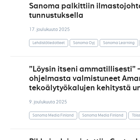
Sanoma palkittiin ilmastojoht
tunnustuksella
17. joulukuuta 2025
Lehdistötiedotteet
Sanoma Oyj
Sanoma Learning
”Löysin itseni ammatillisesti
ohjelmasta valmistuneet Aman
tekoälytyökalujen kehitystä 
9. joulukuuta 2025
Sanoma Media Finland
Sanoma Media Finland
Töis