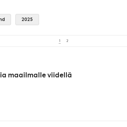
nd
2025
1
2
a maailmalle viidellä