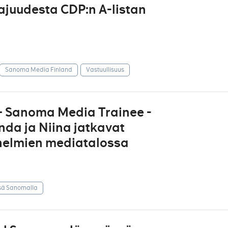
ajuudesta CDP:n A-listan
Sanoma Media Finland
Vastuullisuus
” – Sanoma Media Trainee -
da ja Niina jatkavat
unelmien mediatalossa
sä Sanomalla