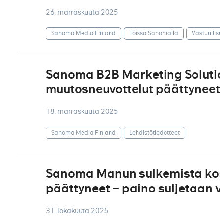
26. marraskuuta 2025
Sanoma Media Finland
Töissä Sanomalla
Vastuullis
Sanoma B2B Marketing Solutio
muutosneuvottelut päättyneet
18. marraskuuta 2025
Sanoma Media Finland
Lehdistötiedotteet
Sanoma Manun sulkemista kos
päättyneet – paino suljetaa
31. lokakuuta 2025