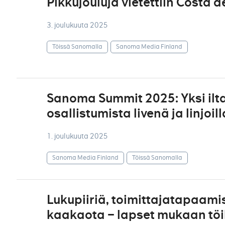
Pikkujouluja vietettiin Cost
3. joulukuuta 2025
Töissä Sanomalla
Sanoma Media Finland
Sanoma Summit 2025: Yksi ilta
osallistumista livenä ja linjoill
1. joulukuuta 2025
Sanoma Media Finland
Töissä Sanomalla
Lukupiiriä, toimittajatapaami
kaakaota – lapset mukaan töih