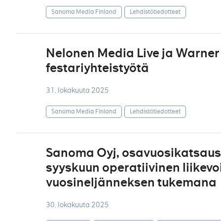
Sanoma Media Finland
Lehdistötiedotteet
Nelonen Media Live ja Warner M
festariyhteistyötä
31. lokakuuta 2025
Sanoma Media Finland
Lehdistötiedotteet
Sanoma Oyj, osavuosikatsaus
syyskuun operatiivinen liikevo
vuosineljänneksen tukemana
30. lokakuuta 2025