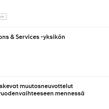
uus
ns & Services -yksikön
kevat muutosneuvottelut
n vuodenvaihteeseen mennessä