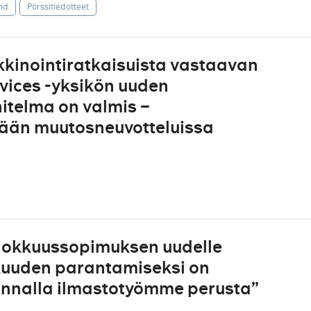
nd
Pörssitiedotteet
kinointiratkaisuista vastaavan
vices -yksikön uuden
itelma on valmis –
llään muutosneuvotteluissa
hokkuussopimuksen uudelle
kuuden parantamiseksi on
rinnalla ilmastotyömme perusta”