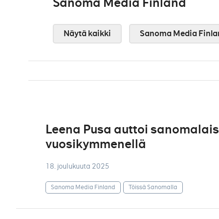
Sanoma Media Finland
Näytä kaikki
Sanoma Media Finla
Leena Pusa auttoi sanomalaisi
vuosikymmenellä
18. joulukuuta 2025
Sanoma Media Finland
Töissä Sanomalla