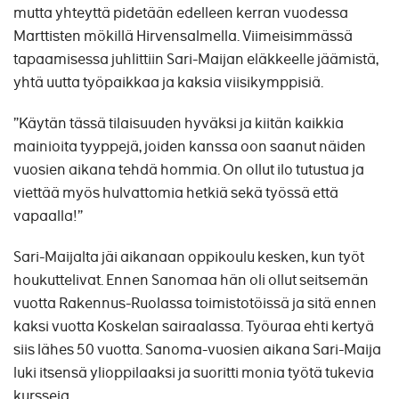
mutta yhteyttä pidetään edelleen kerran vuodessa
Marttisten mökillä Hirvensalmella. Viimeisimmässä
tapaamisessa juhlittiin Sari-Maijan eläkkeelle jäämistä,
yhtä uutta työpaikkaa ja kaksia viisikymppisiä.
”Käytän tässä tilaisuuden hyväksi ja kiitän kaikkia
mainioita tyyppejä, joiden kanssa oon saanut näiden
vuosien aikana tehdä hommia. On ollut ilo tutustua ja
viettää myös hulvattomia hetkiä sekä työssä että
vapaalla!”
Sari-Maijalta jäi aikanaan oppikoulu kesken, kun työt
houkuttelivat. Ennen Sanomaa hän oli ollut seitsemän
vuotta Rakennus-Ruolassa toimistotöissä ja sitä ennen
kaksi vuotta Koskelan sairaalassa. Työuraa ehti kertyä
siis lähes 50 vuotta. Sanoma-vuosien aikana Sari-Maija
luki itsensä ylioppilaaksi ja suoritti monia työtä tukevia
kursseja.