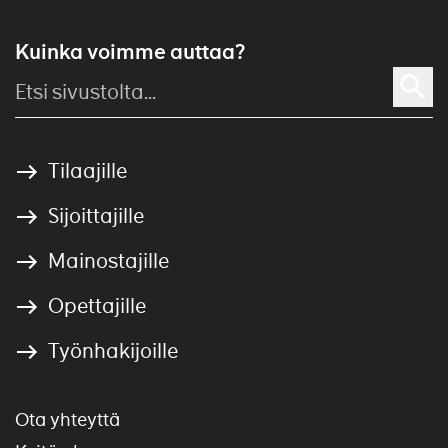
Kuinka voimme auttaa?
Tilaajille
Sijoittajille
Mainostajille
Opettajille
Työnhakijoille
Ota yhteyttä