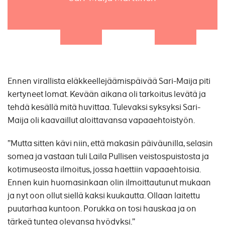
Ennen virallista eläkkeellejäämispäivää Sari-Maija piti
kertyneet lomat. Kevään aikana oli tarkoitus levätä ja
tehdä kesällä mitä huvittaa. Tulevaksi syksyksi Sari-
Maija oli kaavaillut aloittavansa vapaaehtoistyön.
”Mutta sitten kävi niin, että makasin päiväunilla, selasin
somea ja vastaan tuli Laila Pullisen veistospuistosta ja
kotimuseosta ilmoitus, jossa haettiin vapaaehtoisia.
Ennen kuin huomasinkaan olin ilmoittautunut mukaan
ja nyt oon ollut siellä kaksi kuukautta. Ollaan laitettu
puutarhaa kuntoon. Porukka on tosi hauskaa ja on
tärkeä tuntea olevansa hyödyksi.”