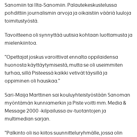
Sanomiin tai Ilta-Sanomiin. Palautekeskustelussa
pohdittiin journalismin arvoja ja oikaistiin vääriä luuloja
toimitustyöstä.
Tavoitteena oli synnyttää uutisia kohtaan luottamusta ja
mielenkiintoa.
”Opettajat joskus varoittivat ennalta oppilaidensa
huonosta käyttäytymisestä, mutta se oli useimmiten
turhaa, sillä Pisteessä kaikki vetivät täysillä ja
oppiminen oli hauskaa.”
Sari-Maija Marttinen sai kouluyhteistyöstään Sanoman
myöntämän kunniamerkin ja Piste voitti mm. Media &
Message 2000 -kilpailussa av-tuotantojen ja
multimedian sarjan.
”Palkinto oli iso kiitos suunnitteluryhmälle, jossa olin