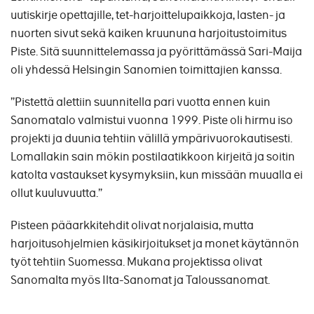
uutiskirje opettajille, tet-harjoittelupaikkoja, lasten- ja
nuorten sivut sekä kaiken kruununa harjoitustoimitus
Piste. Sitä suunnittelemassa ja pyörittämässä Sari-Maija
oli yhdessä Helsingin Sanomien toimittajien kanssa.
”Pistettä alettiin suunnitella pari vuotta ennen kuin
Sanomatalo valmistui vuonna 1999. Piste oli hirmu iso
projekti ja duunia tehtiin välillä ympärivuorokautisesti.
Lomallakin sain mökin postilaatikkoon kirjeitä ja soitin
katolta vastaukset kysymyksiin, kun missään muualla ei
ollut kuuluvuutta.”
Pisteen pääarkkitehdit olivat norjalaisia, mutta
harjoitusohjelmien käsikirjoitukset ja monet käytännön
työt tehtiin Suomessa. Mukana projektissa olivat
Sanomalta myös Ilta-Sanomat ja Taloussanomat.