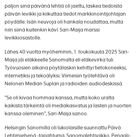
paljon sinä päivänä lehtiä oli jaettu, laskea tiedoista
päivän levikki ja kiikuttaa tiedot markkinointijohtajan
pöydälle. Isän neuvoja oli hankala noudattaa, mutta
niin siinä kuitenkin kävi: Sari-Maija marssi
levikkiosastolle.
Lähes 40 vuotta myöhemmin, 1. toukokuuta 2025 Sari-
Maija jäi eläkkeelle Sanomalta eli eläkevirka tuli.
Työvuosien aikana pöytälaskin kehittyi tietokoneeksi,
internetiksi ja tekoälyksi. Viimeisin työtehtävä oli
Nelonen Median Suplan ja radioiden audiodeskissä.
”Se oli kivaa hommaa kanssa, mutta koko uralta
kaikista tärkeintä oli mediakasvatus ja lasten ja nuorten
kanssa oleminen”, Sari-Maija sanoo.
Helsingin Sanomilla oli lukiolaisille suunnattu Päivä
Lehtimiehenä -tapahtuma, Sanomalehtiviikko, Penaali-