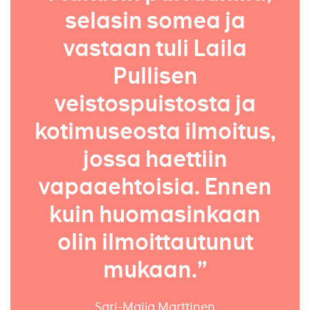
selasin somea ja
vastaan tuli Laila
Pullisen
veistospuistosta ja
kotimuseosta ilmoitus,
jossa haettiin
vapaaehtoisia. Ennen
kuin huomasinkaan
olin ilmoittautunut
mukaan.”
Sari-Maija Marttinen