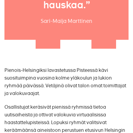
hauskaa.”
Sari-Maija Marttinen
Pienois-Helsingiksi lavastetussa Pisteessä kävi
suosituimpina vuosina kolme yläkoulun ja lukion
ryhmää päivässä. Vetäjinä olivat talon omat toimittajat
ja valokuvaajat.
Osallistujat keräsivät pienissä ryhmissä tietoa
uutisaiheista ja ottivat valokuvia virtuaalisissa
haastattelupisteissä. Lopuksi ryhmät valitsivat
keräämäänsä aineistoon perustuen etusivun Helsingin