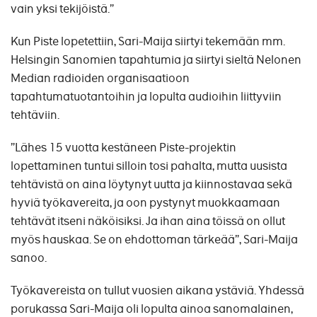
vain yksi tekijöistä.”
Kun Piste lopetettiin, Sari-Maija siirtyi tekemään mm.
Helsingin Sanomien tapahtumia ja siirtyi sieltä Nelonen
Median radioiden organisaatioon
tapahtumatuotantoihin ja lopulta audioihin liittyviin
tehtäviin.
”Lähes 15 vuotta kestäneen Piste-projektin
lopettaminen tuntui silloin tosi pahalta, mutta uusista
tehtävistä on aina löytynyt uutta ja kiinnostavaa sekä
hyviä työkavereita, ja oon pystynyt muokkaamaan
tehtävät itseni näköisiksi. Ja ihan aina töissä on ollut
myös hauskaa. Se on ehdottoman tärkeää”, Sari-Maija
sanoo.
Työkavereista on tullut vuosien aikana ystäviä. Yhdessä
porukassa Sari-Maija oli lopulta ainoa sanomalainen,