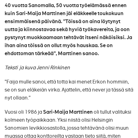
40 vuotta Sanomalla, 50 vuotta työelämässä ennen
kuin Sari-Maija Marttinen jäi eläkkeelle toukokuun
ensimmäisenä päivänä. ”Töissä on aina löytynyt
uutta ja kiinnostavaa sekä hyviä työkavereita, ja oon
pystynyt muokkaamaan tehtävät itseni näköisiksi. Ja
ihan aina töissä on ollut myös hauskaa. Se on
ehdottoman tärkeää”, Marttinen sanoo.
Teksti ja kuva Jenni Rinkinen
”Faija mulle sanoi, että totta kai menet Erkon hommiin,
se on sun eläkeiän virka. Ajattelin, että never ja tässä sitä
nyt ollaan.”
Vuosi oli 1986 ja
Sari-Maija Marttinen
oli tullut valituksi
kolmeen työpaikkaan. Yksi niistä olisi Helsingin
Sanomien levikkiosastolla, jossa tehtävänä olisi muun
muassa ottaa konttoreilta vastaan tieto siitä, miten