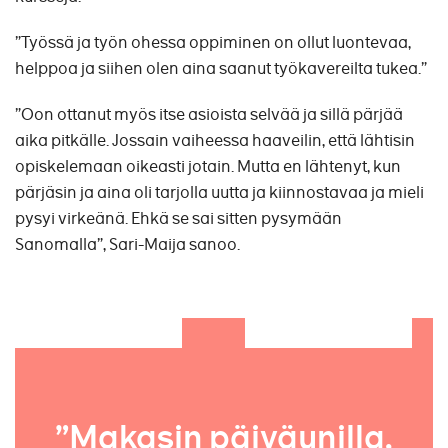
”Työssä ja työn ohessa oppiminen on ollut luontevaa,
helppoa ja siihen olen aina saanut työkavereilta tukea.”
”Oon ottanut myös itse asioista selvää ja sillä pärjää
aika pitkälle. Jossain vaiheessa haaveilin, että lähtisin
opiskelemaan oikeasti jotain. Mutta en lähtenyt, kun
pärjäsin ja aina oli tarjolla uutta ja kiinnostavaa ja mieli
pysyi virkeänä. Ehkä se sai sitten pysymään
Sanomalla”, Sari-Maija sanoo.
”Makasin päiväunilla,