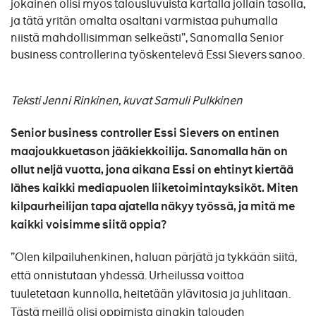
jokainen olisi myös talousluvuista kartalla jollain tasolla,
ja tätä yritän omalta osaltani varmistaa puhumalla
niistä mahdollisimman selkeästi”, Sanomalla Senior
business controllerina työskentelevä Essi Sievers sanoo.
Teksti Jenni Rinkinen, kuvat Samuli Pulkkinen
Senior business controller Essi Sievers on entinen
maajoukkuetason jääkiekkoilija. Sanomalla hän on
ollut neljä vuotta, jona aikana Essi on ehtinyt kiertää
lähes kaikki mediapuolen liiketoimintayksiköt. Miten
kilpaurheilijan tapa ajatella näkyy työssä, ja mitä me
kaikki voisimme siitä oppia?
”Olen kilpailuhenkinen, haluan pärjätä ja tykkään siitä,
että onnistutaan yhdessä. Urheilussa voittoa
tuuletetaan kunnolla, heitetään ylävitosia ja juhlitaan.
Tästä meillä olisi oppimista ainakin talouden