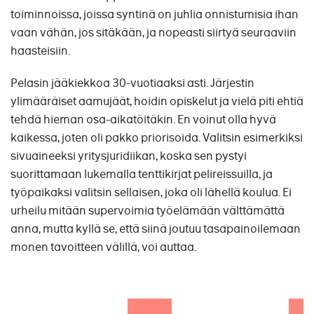
toiminnoissa, joissa syntinä on juhlia onnistumisia ihan
vaan vähän, jos sitäkään, ja nopeasti siirtyä seuraaviin
haasteisiin.
Pelasin jääkiekkoa 30-vuotiaaksi asti. Järjestin
ylimääräiset aamujäät, hoidin opiskelut ja vielä piti ehtiä
tehdä hieman osa-aikatöitäkin. En voinut olla hyvä
kaikessa, joten oli pakko priorisoida. Valitsin esimerkiksi
sivuaineeksi yritysjuridiikan, koska sen pystyi
suorittamaan lukemalla tenttikirjat pelireissuilla, ja
työpaikaksi valitsin sellaisen, joka oli lähellä koulua. Ei
urheilu mitään supervoimia työelämään välttämättä
anna, mutta kyllä se, että siinä joutuu tasapainoilemaan
monen tavoitteen välillä, voi auttaa.