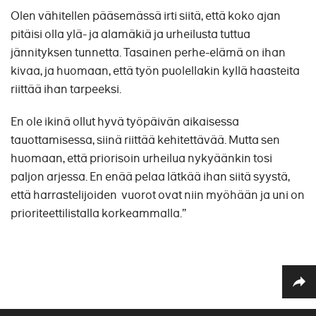
Olen vähitellen pääsemässä irti siitä, että koko ajan
pitäisi olla ylä- ja alamäkiä ja urheilusta tuttua
jännityksen tunnetta. Tasainen perhe-elämä on ihan
kivaa, ja huomaan, että työn puolellakin kyllä haasteita
riittää ihan tarpeeksi.
En ole ikinä ollut hyvä työpäivän aikaisessa
tauottamisessa, siinä riittää kehitettävää. Mutta sen
huomaan, että priorisoin urheilua nykyäänkin tosi
paljon arjessa. En enää pelaa lätkää ihan siitä syystä,
että harrastelijoiden vuorot ovat niin myöhään ja uni on
prioriteettilistalla korkeammalla.”