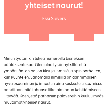
yhteiset naurut!
Essi Sievers
Minun työtäni on tukea numeroilla bisneksen
päätöksentekoa. Olen aina tykännyt siitä, että
ympärilläni on paljon fiksuja ihmisiä ja opin parhaiten,
kun kuuntelen. Sanomalla ihmisillä on äärimmäisen
hyvä osaaminen ja innostun aina keskusteluista, missä
pohditaan mitä tahansa liiketoiminnan kehittämiseen
liittyvää. Koen, että parhaisiin palavereihin kuuluu myös
muutamat yhteiset naurut.