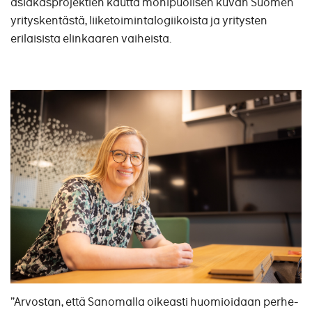
asiakasprojektien kautta monipuolisen kuvan Suomen
yrityskentästä, liiketoimintalogiikoista ja yritysten
erilaisista elinkaaren vaiheista.
”Arvostan, että Sanomalla oikeasti huomioidaan perhe-