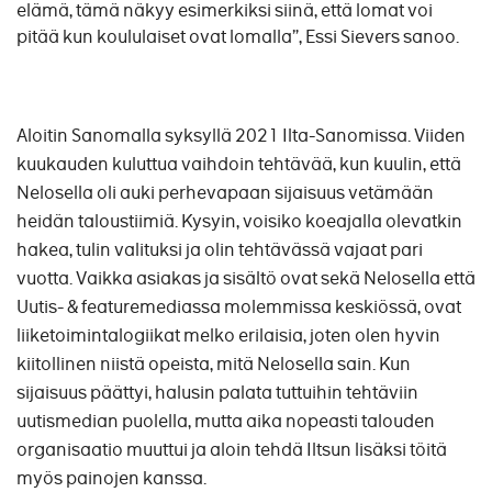
elämä, tämä näkyy esimerkiksi siinä, että lomat voi
pitää kun koululaiset ovat lomalla”, Essi Sievers sanoo.
Aloitin Sanomalla syksyllä 2021 Ilta-Sanomissa. Viiden
kuukauden kuluttua vaihdoin tehtävää, kun kuulin, että
Nelosella oli auki perhevapaan sijaisuus vetämään
heidän taloustiimiä. Kysyin, voisiko koeajalla olevatkin
hakea, tulin valituksi ja olin tehtävässä vajaat pari
vuotta. Vaikka asiakas ja sisältö ovat sekä Nelosella että
Uutis- & featuremediassa molemmissa keskiössä, ovat
liiketoimintalogiikat melko erilaisia, joten olen hyvin
kiitollinen niistä opeista, mitä Nelosella sain. Kun
sijaisuus päättyi, halusin palata tuttuihin tehtäviin
uutismedian puolella, mutta aika nopeasti talouden
organisaatio muuttui ja aloin tehdä Iltsun lisäksi töitä
myös painojen kanssa.