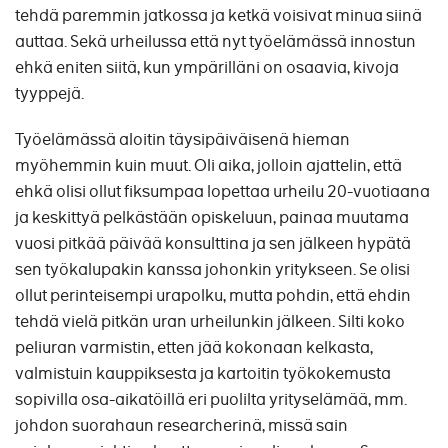
tehdä paremmin jatkossa ja ketkä voisivat minua siinä
auttaa. Sekä urheilussa että nyt työelämässä innostun
ehkä eniten siitä, kun ympärilläni on osaavia, kivoja
tyyppejä.
Työelämässä aloitin täysipäiväisenä hieman
myöhemmin kuin muut. Oli aika, jolloin ajattelin, että
ehkä olisi ollut fiksumpaa lopettaa urheilu 20-vuotiaana
ja keskittyä pelkästään opiskeluun, painaa muutama
vuosi pitkää päivää konsulttina ja sen jälkeen hypätä
sen työkalupakin kanssa johonkin yritykseen. Se olisi
ollut perinteisempi urapolku, mutta pohdin, että ehdin
tehdä vielä pitkän uran urheilunkin jälkeen. Silti koko
peliuran varmistin, etten jää kokonaan kelkasta,
valmistuin kauppiksesta ja kartoitin työkokemusta
sopivilla osa-aikatöillä eri puolilta yrityselämää, mm.
johdon suorahaun researcherinä, missä sain