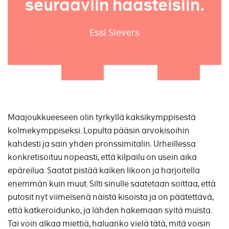
seuraaviin haasteisiin.
Essi Sievers
Maajoukkueeseen olin tyrkyllä kaksikymppisestä
kolmekymppiseksi. Lopulta pääsin arvokisoihin
kahdesti ja sain yhden pronssimitalin. Urheillessa
konkretisoituu nopeasti, että kilpailu on usein aika
epäreilua. Saatat pistää kaiken likoon ja harjoitella
enemmän kuin muut. Silti sinulle saatetaan soittaa, että
putosit nyt viimeisenä näistä kisoista ja on päätettävä,
että katkeroidunko, ja lähden hakemaan syitä muista.
Tai voin alkaa miettiä, haluanko vielä tätä, mitä voisin