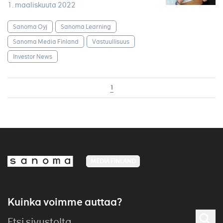
1. maaliskuuta 2022
Sanoma Oyj
Sanoma Learning
Sanoma Media Finland
Vastuullisuus
Investor News
1
MEDIA FINLAND
Kuinka voimme auttaa?