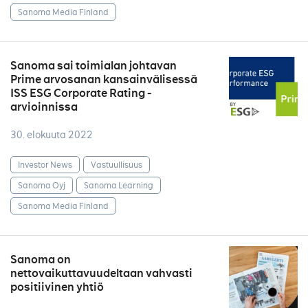
Sanoma Media Finland
Sanoma sai toimialan johtavan
Prime arvosanan kansainvälisessä
ISS ESG Corporate Rating -
arvioinnissa
30. elokuuta 2022
Investor News
Vastuullisuus
Sanoma Oyj
Sanoma Learning
Sanoma Media Finland
Sanoma on
nettovaikuttavuudeltaan vahvasti
positiivinen yhtiö