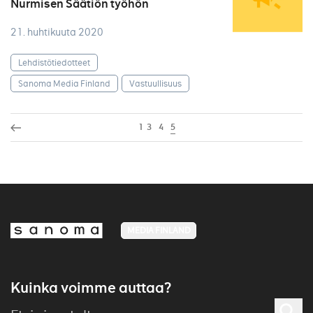
Nurmisen Säätiön työhön
21. huhtikuuta 2020
Lehdistötiedotteet
Sanoma Media Finland
Vastuullisuus
1
3
4
5
MEDIA FINLAND
Kuinka voimme auttaa?