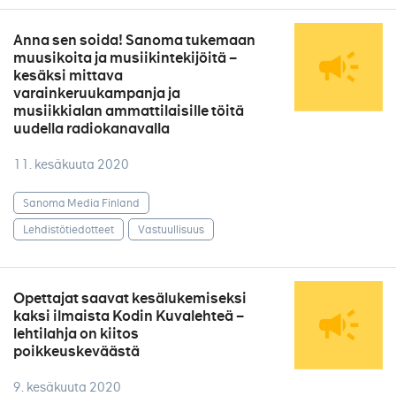
Anna sen soida! Sanoma tukemaan
muusikoita ja musiikintekijöitä –
kesäksi mittava
varainkeruukampanja ja
musiikkialan ammattilaisille töitä
uudella radiokanavalla
11. kesäkuuta 2020
Sanoma Media Finland
Lehdistötiedotteet
Vastuullisuus
Opettajat saavat kesälukemiseksi
kaksi ilmaista Kodin Kuvalehteä –
lehtilahja on kiitos
poikkeuskeväästä
9. kesäkuuta 2020