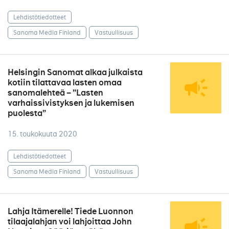
Lehdistötiedotteet
Sanoma Media Finland
Vastuullisuus
Helsingin Sanomat alkaa julkaista
kotiin tilattavaa lasten omaa
sanomalehteä – ”Lasten
varhaissivistyksen ja lukemisen
puolesta”
15. toukokuuta 2020
Lehdistötiedotteet
Sanoma Media Finland
Vastuullisuus
Lahja Itämerelle! Tiede Luonnon
tilaajalahjan voi lahjoittaa John